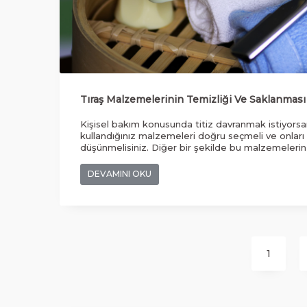
Tıraş Malzemelerinin Temizliği Ve Saklanması
Kişisel bakım konusunda titiz davranmak istiyors
kullandığınız malzemeleri doğru seçmeli ve onları
düşünmelisiniz. Diğer bir şekilde bu malzemelerin
de düzgün saklanması uygun koşullarda gerçekleş
içerisinde sayabileceğimiz seçeneklerden, traş sa
DEVAMINI OKU
jeli ön hazırlık için gereklidir. Bu tip malzemeleri 
sabununu yıkamalı, temizlemeli ve kuru olarak sakl
1