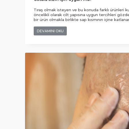
Tıraş olmak isteyen ve bu konuda farklı ürünleri 
öncelikli olarak cilt yapısına uygun tercihleri göz
bir ürün olmakla birlikte sap kısmının içine katlana
bıçak, insanların tıraş olmasına önemli derecede 
Özellikle ikiye bölünmüş jiletlerin bir muhafaza 
DEVAMINI OKU
girerken, jileti buraya takabilir ve hemen tıraşa geç
açılarda farklı şekilde kullanılma özelliği ile dikka