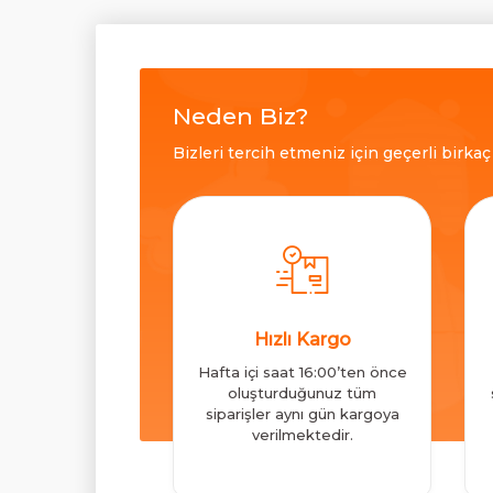
Neden Biz?
Bizleri tercih etmeniz için geçerli birka
Hızlı Kargo
Hafta içi saat 16:00’ten önce
oluşturduğunuz tüm
siparişler aynı gün kargoya
verilmektedir.