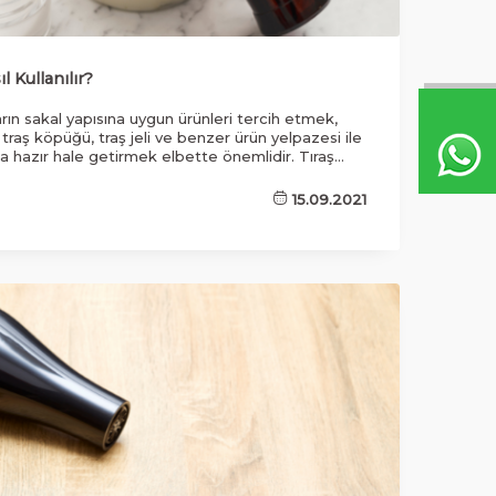
l Kullanılır?
rın sakal yapısına uygun ürünleri tercih etmek,
 traş köpüğü, traş jeli ve benzer ürün yelpazesi ile
a hazır hale getirmek elbette önemlidir. Tıraş
hazırlıklar, sinekkaydı bir tıraş için iyi bir zemin
si kullanılan tıraş yağları, tıraş kremleri, peeling
15.09.2021
öpüğü ile birlikte, tıraş jeli gibi seçenekler burada
tadır.