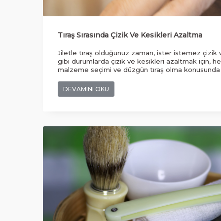
Tıraş Sırasında Çizik Ve Kesikleri Azaltma
Jiletle tıraş olduğunuz zaman, ister istemez çizik v
gibi durumlarda çizik ve kesikleri azaltmak için, 
malzeme seçimi ve düzgün tıraş olma konusunda 
olmalısınız. Pek çok kişinin bu konuda kaliteli ve s
etmesi gerekiyor. Özellikle geniş bir kategori ve av
DEVAMINI OKU
burada tercih edilen ürün seçenekleri insanların iht
şekilde karşılamaya devam etmektedir.