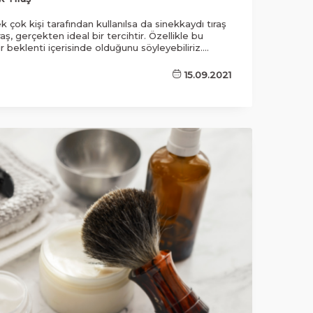
ek çok kişi tarafından kullanılsa da sinekkaydı tıraş
ıraş, gerçekten ideal bir tercihtir. Özellikle bu
 beklenti içerisinde olduğunu söyleyebiliriz.
 olmak isteyen gençlerin, daha erken tıraş
dığı bilinmektedir. Esasen bu deneyimlerin
15.09.2021
çin daha karizmatik bir belirleyici özellik ortaya
adır.