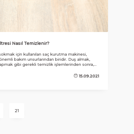
tresi Nasıl Temizlenir?
sokmak için kullanılan saç kurutma makinesi,
emli bakım unsurlarından biridir. Duş almak,
apmak gibi gerekli temizlik işlemlerinden sonra,
lanmanın yine çok önemli bir görevi ve
Saçlarınıza şekil veren bu kaliteli makine
15.09.2021
n vadeli kullanmak için dikkatli olmalısınız. Pek
uğu bu kaliteli ürün seçenekleri, özellikle sağlıklı
sanlara iyi bir şans sunmaktadır.
21