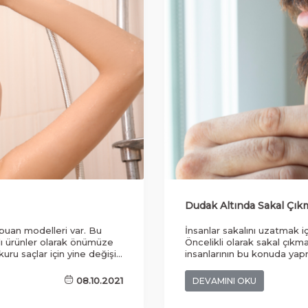
Dudak Altında Sakal Çıkm
ampuan modelleri var. Bu
İnsanlar sakalını uzatmak
lı ürünler olarak önümüze
Öncelikli olarak sakal çıkmas
kuru saçlar için yine değişik
insanlarının bu konuda yapm
ortaya çıkarmaktadır.
08.10.2021
DEVAMINI OKU