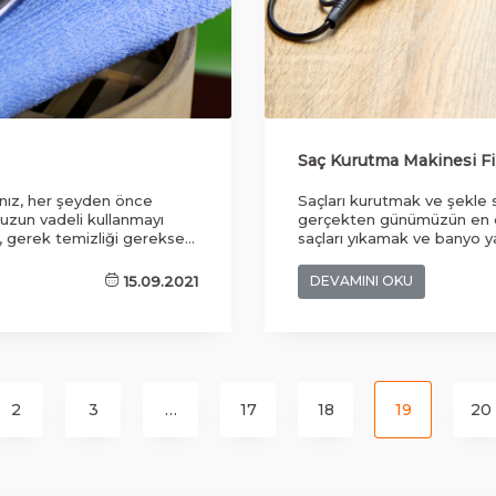
Saç Kurutma Makinesi Fil
anız, her şeyden önce
Saçları kurutmak ve şekle 
 uzun vadeli kullanmayı
gerçekten günümüzün en ön
, gerek temizliği gerekse
saçları yıkamak ve banyo y
melidir. traş malzemeleri
saç kurutma makinesini kul
bunu, traş köpüğü ve traş
sorumluluğu bulunmaktadır. 
15.09.2021
DEVAMINI OKU
saklamak istiyorsanız, traş
seçeneklerini, özellikle uzu
amalısınız.
çok kişinin tercih etmiş old
ve temiz olma konusunda in
2
3
…
17
18
19
20