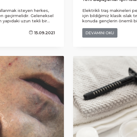
kullanmak isteyen herkes,
Elektrikli traş makineleri p
den geçirmelidir. Geleneksel
için bildiğimiz klasik ıslak t
n yapıdaki uzun tekli bir
konuda gençlerin önemli bir
katkı sağlamaktadır.
Düzgün ve gür sakala sahip
mekanizması devreye
olduğu ve bu deneyimi yaşa
15.09.2021
DEVAMINI OKU
ebilirsiniz. Ustura değişik
ilerleyen dönemlerde sizin i
t çekmektedir.
koyması söz konusu olmakt