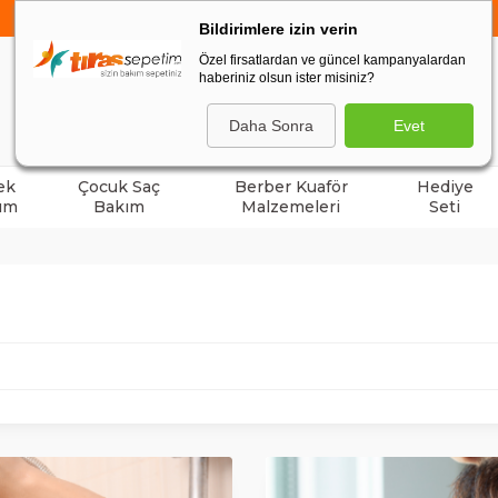
750 TL VE ÜZERİ ALIŞVERİŞLERDE
KARGO BEDAVA
Bildirimlere izin verin
Özel firsatlardan ve güncel kampanyalardan
haberiniz olsun ister misiniz?
ARA
Daha Sonra
Evet
ek
Çocuk Saç
Berber Kuaför
Hediye
ım
Bakım
Malzemeleri
Seti