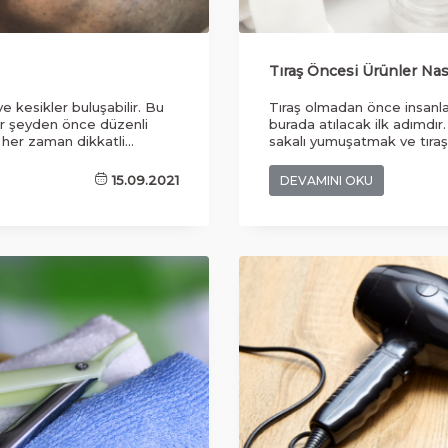
Tıraş Öncesi Ürünler Nası
e kesikler buluşabilir. Bu
Tıraş olmadan önce insanla
her şeyden önce düzenli
burada atılacak ilk adımdır.
her zaman dikkatli
sakalı yumuşatmak ve tıraş
ağlıklı malzemeleri tercih
olmadan önce bu yapacağınız 
antajlı yelpaze ile birlikte,
ortaya koyacaktır. Tıraş önce
15.09.2021
DEVAMINI OKU
iyacını çok verimli bir
ürünleri ve bildiğimiz traş k
önemli bir avantaj yaratmak