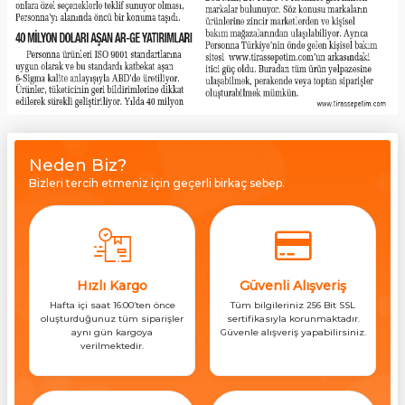
Neden Biz?
Bizleri tercih etmeniz için geçerli birkaç sebep.
Hızlı Kargo
Güvenli Alışveriş
Hafta içi saat 16:00’ten önce
Tüm bilgileriniz 256 Bit SSL
oluşturduğunuz tüm siparişler
sertifikasıyla korunmaktadır.
aynı gün kargoya
Güvenle alışveriş yapabilirsiniz.
verilmektedir.