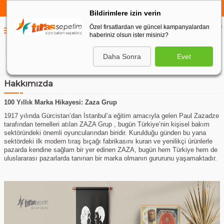
750 TL VE ÜZERİ ALIŞVERİŞLERDE
KARGO BEDAVA
Bildirimlere izin verin
Özel firsatlardan ve güncel kampanyalardan
0
haberiniz olsun ister misiniz?
0
Daha Sonra
Evet
ARA
Hakkımızda
100 Yıllık Marka Hikayesi: Zaza Grup
1917 yılında Gürcistan’dan İstanbul’a eğitim amacıyla gelen Paul Zazadze
tarafından temelleri atılan ZAZA Grup , bugün Türkiye’nin kişisel bakım
sektöründeki önemli oyuncularından biridir. Kurulduğu günden bu yana
sektördeki ilk modern tıraş bıçağı fabrikasını kuran ve yenilikçi ürünlerle
pazarda kendine sağlam bir yer edinen ZAZA, bugün hem Türkiye hem de
uluslararası pazarlarda tanınan bir marka olmanın gururunu yaşamaktadır.