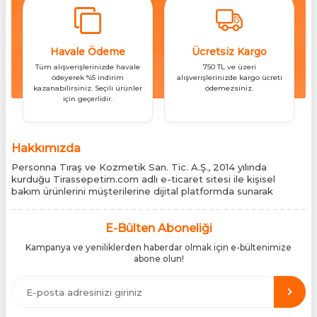
Havale Ödeme
Ücretsiz Kargo
Tüm alışverişlerinizde havale
750 TL ve üzeri
ödeyerek %5 indirim
alışverişlerinizde kargo ücreti
kazanabilirsiniz. Seçili ürünler
ödemezsiniz.
için geçerlidir.
Hakkımızda
Personna Tıraş ve Kozmetik San. Tic. A.Ş., 2014 yılında
kurduğu Tirassepetim.com adlı e-ticaret sitesi ile kişisel
bakım ürünlerini müşterilerine dijital platformda sunarak
sektördeki yenilikçi yaklaşımını bir kez daha kanıtladı.
Tirassepetim.com, bugün Türkiye’nin önde gelen kişisel bakım
siteleri arasında yer almaktadır. Türkiye’de Cantu, Wilkinson
E-Bülten Aboneliği
Sword, Bodman ve Bodycology markalarının resmî
Kampanya ve yeniliklerden haberdar olmak için e-bültenimize
distribütörlüğünü yürütüyor, bu markaların tüm ürünlerini ithal
abone olun!
etmektedir. Tüm ithalat süreçlerimizde orijinallik belgeleri ve
üretici iş birlikleriyle çalışarak, ürünlerin en güvenilir şekilde
Türkiye pazarına ulaşmasını sağlıyoruz. Amacımız, dünya
genelinde milyonlarca kullanıcıya hitap eden bu markaları,
Türk tüketicilerle doğrudan, güvenli ve orijinal bir şekilde