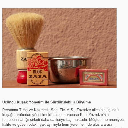
Üçüncü Kuşak Yönetim ile Sürdürülebilir Büyüme
Personna Tıraş ve Kozmetik San. Tic. A.Ş., Zazadze ailesinin üçüncü
kuşağı tarafından yönetilmekte olup, kurucusu Paul Zazadze’nin
temellerini attığı şirketi daha da ileriye taşımaktadır. Müşteri memnuniyeti,
kalite ve güven odaklı yaklaşımıyla hem yerel hem de uluslararası