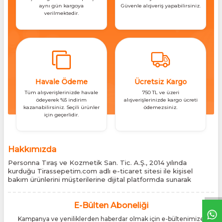
aynı gün kargoya
Güvenle alışveriş yapabilirsiniz.
verilmektedir.
Havale Ödeme
Ücretsiz Kargo
Tüm alışverişlerinizde havale
750 TL ve üzeri
ödeyerek %5 indirim
alışverişlerinizde kargo ücreti
kazanabilirsiniz. Seçili ürünler
ödemezsiniz.
için geçerlidir.
Hakkımızda
Personna Tıraş ve Kozmetik San. Tic. A.Ş., 2014 yılında
kurduğu Tirassepetim.com adlı e-ticaret sitesi ile kişisel
bakım ürünlerini müşterilerine dijital platformda sunarak
sektördeki yenilikçi yaklaşımını bir kez daha kanıtladı.
Tirassepetim.com, bugün Türkiye’nin önde gelen kişisel bakım
siteleri arasında yer almaktadır. Türkiye’de Cantu, Wilkinson
E-Bülten Aboneliği
Sword, Bodman ve Bodycology markalarının resmî
Kampanya ve yeniliklerden haberdar olmak için e-bültenimize
distribütörlüğünü yürütüyor, bu markaların tüm ürünlerini ithal