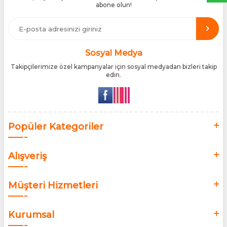
abone olun!
etmektedir. Tüm ithalat süreçlerimizde orijinallik belgeleri ve
üretici iş birlikleriyle çalışarak, ürünlerin en güvenilir şekilde
Türkiye pazarına ulaşmasını sağlıyoruz. Amacımız, dünya
genelinde milyonlarca kullanıcıya hitap eden bu markaları,
Türk tüketicilerle doğrudan, güvenli ve orijinal bir şekilde
buluşturmaktır.
Sosyal Medya
Takipçilerimize özel kampanyalar için sosyal medyadan bizleri takip
edin.
Popüler Kategoriler
Alışveriş
Müşteri Hizmetleri
Kurumsal