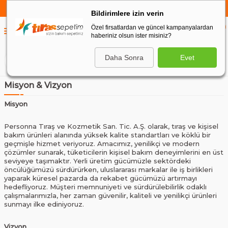
750 TL VE ÜZERİ ALIŞVERİŞLERDE
KARGO BEDAVA
Bildirimlere izin verin
Özel firsatlardan ve güncel kampanyalardan
0
haberiniz olsun ister misiniz?
0
Daha Sonra
Evet
ARA
Misyon & Vizyon
Misyon
Personna Tıraş ve Kozmetik San. Tic. A.Ş. olarak, tıraş ve kişisel
bakım ürünleri alanında yüksek kalite standartları ve köklü bir
geçmişle hizmet veriyoruz. Amacımız, yenilikçi ve modern
çözümler sunarak, tüketicilerin kişisel bakım deneyimlerini en üst
seviyeye taşımaktır. Yerli üretim gücümüzle sektördeki
öncülüğümüzü sürdürürken, uluslararası markalar ile iş birlikleri
yaparak küresel pazarda da rekabet gücümüzü artırmayı
hedefliyoruz. Müşteri memnuniyeti ve sürdürülebilirlik odaklı
çalışmalarımızla, her zaman güvenilir, kaliteli ve yenilikçi ürünleri
sunmayı ilke ediniyoruz.
Vizyon