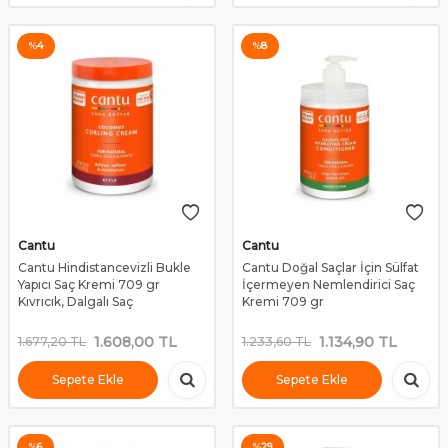
%
4
%
8
Cantu
Cantu
Cantu Hindistancevizli Bukle
Cantu Doğal Saçlar İçin Sülfat
Yapıcı Saç Kremi 709 gr
İçermeyen Nemlendirici Saç
Kıvrıcık, Dalgalı Saç
Kremi 709 gr
1.608,00
TL
1.134,90
TL
1.677,20
TL
1.233,60
TL
Sepete Ekle
Sepete Ekle
%
6
%
29