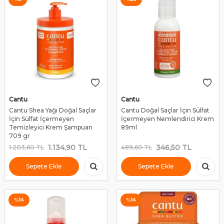
Cantu
Cantu
Cantu Shea Yağı Doğal Saçlar
Cantu Doğal Saçlar İçin Sülfat
İçin Sülfat İçermeyen
İçermeyen Nemlendirici Krem
Temizleyici Krem Şampuan
89ml
709 gr
1.134,90
TL
346,50
TL
1.203,60
TL
489,60
TL
Sepete Ekle
Sepete Ekle
%
14
%
14