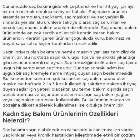
Günümüzde saç bakımı giderek çeşitlendi ve her ihtiyaç için ayrı
bir ürün bulmak oldukça kolay bir hal aldı. Saç bakım ürünleri
arasında şampuan, saç kremi, saç maskesi ve saç yağları ilk
sıralarda yer alır. Bu ürünlere takviye olarak saç serumları ve
birçok saç onarıcı bakım ürünleri de eklenebilir. Saç onarıcı bakım
ürünlerinde en çok tercih edilen tür keratin içeren bakım
ürünleridir. Keratin içeren ürünler çoğunlukla kuru, bakımsız ve
boyalı saça sahip kişiler tarafından tercih edilir.
Saçın ihtiyacı olan bakımı ve nemi almasının yanı sıra temizliği de
önemlidir. Bu noktada saçın kuruluğu, tipi ve ne sıklıkla yıkandığı
gibi unsurlar önemli rol oynar. Saç temizliğinde ilk adım saç tipine
uygun bir şampuanın seçilmesidir. Bundan sonraki adım ise
uygun bir saç kremiyle neme ihtiyaç duyan saçın beslenmesidir.
Bu iki üründen sonra en çok kullanılan saç bakım ürünü olan
maske ise haftada 2 ila 3 kez kullanıldığı takdirde bakıma ihtiyaç
duyan saçlar için yeterli olacaktır. Bu temel bakım dışında saçın
parlak durması ve dışarıdan beslenmesi için saç bakım yağları
veya saç bakım serumları kullanılabilir. Bu iki ürünün miktarı ve
dozajına dikkat edilerek kullanılması ise oldukça önemlidir.
Kadın Saç Bakım Ürünlerinin Özellikleri
Nelerdir?
Saç bakımı saçın olabilecek en iyi halinde kullanılması için vardır.
Saç kırıkları veya kronik hastalıkları iyileştirmede etkili bir çözüm