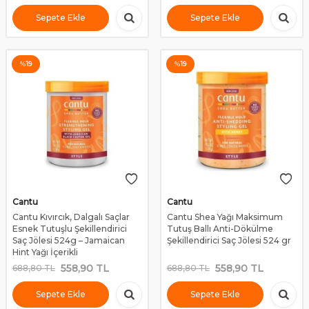
Sepete Ekle
Sepete Ekle
%
19
%
19
Cantu
Cantu
Cantu Kıvırcık, Dalgalı Saçlar
Cantu Shea Yağı Maksimum
Esnek Tutuşlu Şekillendirici
Tutuş Ballı Anti-Dökülme
Saç Jölesi 524g – Jamaican
Şekillendirici Saç Jölesi 524 gr
Hint Yağı İçerikli
558,90
TL
558,90
TL
688,80
TL
688,80
TL
Sepete Ekle
Sepete Ekle