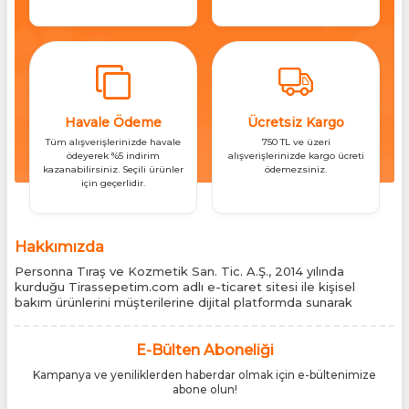
Havale Ödeme
Ücretsiz Kargo
Tüm alışverişlerinizde havale
750 TL ve üzeri
ödeyerek %5 indirim
alışverişlerinizde kargo ücreti
kazanabilirsiniz. Seçili ürünler
ödemezsiniz.
için geçerlidir.
Hakkımızda
Personna Tıraş ve Kozmetik San. Tic. A.Ş., 2014 yılında
kurduğu Tirassepetim.com adlı e-ticaret sitesi ile kişisel
bakım ürünlerini müşterilerine dijital platformda sunarak
sektördeki yenilikçi yaklaşımını bir kez daha kanıtladı.
Tirassepetim.com, bugün Türkiye’nin önde gelen kişisel bakım
siteleri arasında yer almaktadır. Türkiye’de Cantu, Wilkinson
E-Bülten Aboneliği
Sword, Bodman ve Bodycology markalarının resmî
Kampanya ve yeniliklerden haberdar olmak için e-bültenimize
distribütörlüğünü yürütüyor, bu markaların tüm ürünlerini ithal
abone olun!
etmektedir. Tüm ithalat süreçlerimizde orijinallik belgeleri ve