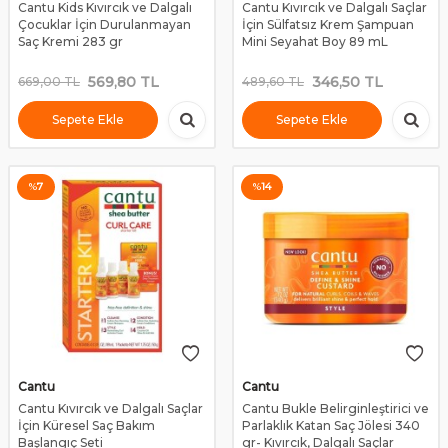
Cantu Kids Kıvırcık ve Dalgalı
Cantu Kıvırcık ve Dalgalı Saçlar
Çocuklar İçin Durulanmayan
İçin Sülfatsız Krem Şampuan
Saç Kremi 283 gr
Mini Seyahat Boy 89 mL
569,80
TL
346,50
TL
669,00
TL
489,60
TL
Sepete Ekle
Sepete Ekle
%
7
%
14
Cantu
Cantu
Cantu Kıvırcık ve Dalgalı Saçlar
Cantu Bukle Belirginleştirici ve
İçin Küresel Saç Bakım
Parlaklık Katan Saç Jölesi 340
Başlangıç Seti
gr- Kıvırcık, Dalgalı Saçlar