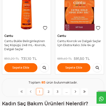
Cantu
Cantu
Cantu Bukle Belirginleştiren
Cantu Kıvırcık ve Dalgalı Saçlar
Saç Köpüğü 248 mL- Kıvırcık,
İçin Ekstra Kalıcı Jöle 64 gr
Dalgalı Saçlar
731,10
TL
591,50
TL
850,20
TL
689,40
TL
Sepete Ekle
Sepete Ekle
Toplam
85
ürün bulunmaktadır.
1
2
3
…
Kadın Saç Bakım Ürünleri Nelerdir?