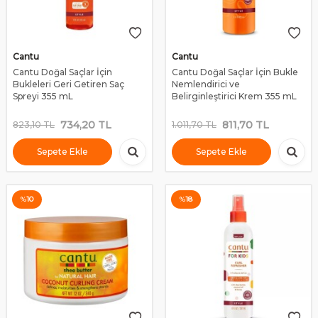
Cantu
Cantu
Cantu Doğal Saçlar İçin
Cantu Doğal Saçlar İçin Bukle
Bukleleri Geri Getiren Saç
Nemlendirici ve
Spreyi 355 mL
Belirginleştirici Krem 355 mL
734,20
TL
811,70
TL
823,10
TL
1.011,70
TL
Sepete Ekle
Sepete Ekle
%
10
%
18