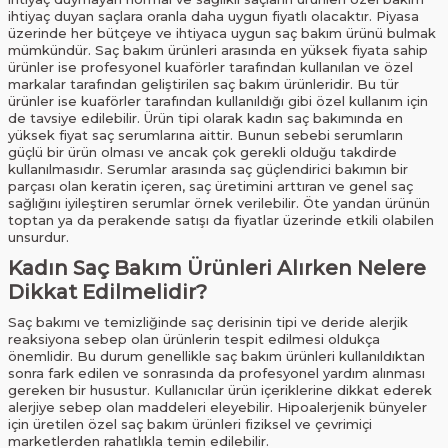
ihtiyaç duyan saçlara oranla daha uygun fiyatlı olacaktır. Piyasa
üzerinde her bütçeye ve ihtiyaca uygun saç bakım ürünü bulmak
mümkündür. Saç bakım ürünleri arasında en yüksek fiyata sahip
ürünler ise profesyonel kuaförler tarafından kullanılan ve özel
markalar tarafından geliştirilen saç bakım ürünleridir. Bu tür
ürünler ise kuaförler tarafından kullanıldığı gibi özel kullanım için
de tavsiye edilebilir. Ürün tipi olarak kadın saç bakımında en
yüksek fiyat saç serumlarına aittir. Bunun sebebi serumların
güçlü bir ürün olması ve ancak çok gerekli olduğu takdirde
kullanılmasıdır. Serumlar arasında saç güçlendirici bakımın bir
parçası olan keratin içeren, saç üretimini arttıran ve genel saç
sağlığını iyileştiren serumlar örnek verilebilir. Öte yandan ürünün
toptan ya da perakende satışı da fiyatlar üzerinde etkili olabilen
unsurdur.
Kadın Saç Bakım Ürünleri Alırken Nelere
Dikkat Edilmelidir?
Saç bakımı ve temizliğinde saç derisinin tipi ve deride alerjik
reaksiyona sebep olan ürünlerin tespit edilmesi oldukça
önemlidir. Bu durum genellikle saç bakım ürünleri kullanıldıktan
sonra fark edilen ve sonrasında da profesyonel yardım alınması
gereken bir husustur. Kullanıcılar ürün içeriklerine dikkat ederek
alerjiye sebep olan maddeleri eleyebilir. Hipoalerjenik bünyeler
için üretilen özel saç bakım ürünleri fiziksel ve çevrimiçi
marketlerden rahatlıkla temin edilebilir.