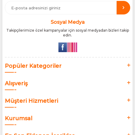
üretici iş birlikleriyle çalışarak, ürünlerin en güvenilir şekilde
Türkiye pazarına ulaşmasını sağlıyoruz. Amacımız, dünya
genelinde milyonlarca kullanıcıya hitap eden bu markaları,
Türk tüketicilerle doğrudan, güvenli ve orijinal bir şekilde
buluşturmaktır.
Sosyal Medya
Takipçilerimize özel kampanyalar için sosyal medyadan bizleri takip
edin.
Popüler Kategoriler
Alışveriş
Müşteri Hizmetleri
Kurumsal