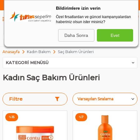
750 TL VE ÜZERİ ALIŞVERİŞLERDE
KARGO BEDAVA
Bildirimlere izin verin
Özel firsatlardan ve güncel kampanyalardan
0
haberiniz olsun ister misiniz?
0
Daha Sonra
Evet
ARA
Anasayfa
Kadın Bakım
Saç Bakım Ürünleri
KATEGORI MENÜSÜ
Kadın Saç Bakım Ürünleri
Filtre
%
15
%
7