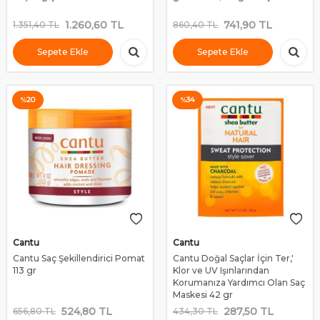
1.260,60
TL
741,90
TL
1.351,40
TL
860,40
TL
Sepete Ekle
Sepete Ekle
%
20
%
34
Cantu
Cantu
Cantu Saç Şekillendirici Pomat
Cantu Doğal Saçlar İçin Ter,'
113 gr
Klor ve UV Işınlarından
Korumanıza Yardımcı Olan Saç
Maskesi 42 gr
524,80
TL
287,50
TL
656,80
TL
434,30
TL