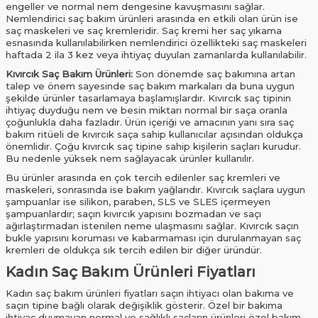
engeller ve normal nem dengesine kavuşmasını sağlar.
Nemlendirici saç bakım ürünleri arasında en etkili olan ürün ise
saç maskeleri ve saç kremleridir. Saç kremi her saç yıkama
esnasında kullanılabilirken nemlendirici özellikteki saç maskeleri
haftada 2 ila 3 kez veya ihtiyaç duyulan zamanlarda kullanılabilir.
Kıvırcık Saç Bakım Ürünleri:
Son dönemde saç bakımına artan
talep ve önem sayesinde saç bakım markaları da buna uygun
şekilde ürünler tasarlamaya başlamışlardır. Kıvırcık saç tipinin
ihtiyaç duyduğu nem ve besin miktarı normal bir saça oranla
çoğunlukla daha fazladır. Ürün içeriği ve amacının yanı sıra saç
bakım ritüeli de kıvırcık saça sahip kullanıcılar açısından oldukça
önemlidir. Çoğu kıvırcık saç tipine sahip kişilerin saçları kurudur.
Bu nedenle yüksek nem sağlayacak ürünler kullanılır.
Bu ürünler arasında en çok tercih edilenler saç kremleri ve
maskeleri, sonrasında ise bakım yağlarıdır. Kıvırcık saçlara uygun
şampuanlar ise silikon, paraben, SLS ve SLES içermeyen
şampuanlardır; saçın kıvırcık yapısını bozmadan ve saçı
ağırlaştırmadan istenilen neme ulaşmasını sağlar. Kıvırcık saçın
bukle yapısını koruması ve kabarmaması için durulanmayan saç
kremleri de oldukça sık tercih edilen bir diğer üründür.
Kadın Saç Bakım Ürünleri Fiyatları
Kadın saç bakım ürünleri fiyatları saçın ihtiyacı olan bakıma ve
saçın tipine bağlı olarak değişiklik gösterir. Özel bir bakıma
ihtiyaç duymayan normal ve sağlıklı saçların ürünleri özel bakım