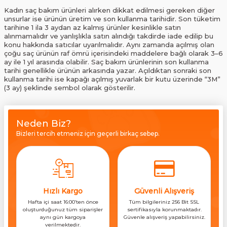
Kadın saç bakım ürünleri alırken dikkat edilmesi gereken diğer
unsurlar ise ürünün üretim ve son kullanma tarihidir. Son tüketim
tarihine 1 ila 3 aydan az kalmış ürünler kesinlikle satın
alınmamalıdır ve yanlışlıkla satın alındığı takdirde iade edilip bu
konu hakkında satıcılar uyarılmalıdır. Aynı zamanda açılmış olan
çoğu saç ürünün raf ömrü içerisindeki maddelere bağlı olarak 3–6
ay ile 1 yıl arasında olabilir. Saç bakım ürünlerinin son kullanma
tarihi genellikle ürünün arkasında yazar. Açıldıktan sonraki son
kullanma tarihi ise kapağı açılmış yuvarlak bir kutu üzerinde “3M”
(3 ay) şeklinde sembol olarak gösterilir.
Neden Biz?
Bizleri tercih etmeniz için geçerli birkaç sebep.
Hızlı Kargo
Güvenli Alışveriş
Hafta içi saat 16:00’ten önce
Tüm bilgileriniz 256 Bit SSL
oluşturduğunuz tüm siparişler
sertifikasıyla korunmaktadır.
aynı gün kargoya
Güvenle alışveriş yapabilirsiniz.
verilmektedir.