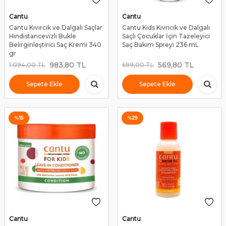
Cantu
Cantu
Cantu Kıvırcık ve Dalgalı Saçlar
Cantu Kids Kıvrıcık ve Dalgalı
Hindistancevizli Bukle
Saçlı Çocuklar İçin Tazeleyici
Belirginleştirici Saç Kremi 340
Saç Bakım Spreyi 236 mL
gr
983,80
TL
569,80
TL
1.094,00
TL
699,00
TL
Sepete Ekle
Sepete Ekle
%
15
%
29
Cantu
Cantu