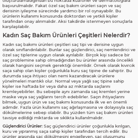
oluşturulamadığından bu noktada kuaförler ve dermatologlara
başvurulmalıdır. Fakat özel saç bakım ürünleri saçın ve saç
derisinin iyileşme sürecinde yardımcı bir rol oynayabilir. Bu
ürünlerin kullanımı konusunda doktordan ve yetkili kişiler
tarafından onay alınmalıdır. Aksi takdirde istenmeyen sonuçlarla
karşılaşılabilir.
Kadın Saç Bakım Ürünleri Çeşitleri Nelerdir?
Kadın saç bakımı ürünleri çeşitleri saç tipi ve derisine uygun
olarak sınıflandırılabilir. Bunlar saç güçlendirici, saç nemlendirici ve
özel saç tiplerine uygun olarak ayrılabilir. Birçok kişi sadece bir
saç problemine sahip olmadığından bu ürünler arasında öncelikli
olarak hangisini seçmek gerektiği önemlidir. Örnek olarak kıvırcık
saça sahip olan kişiler çoğunlukla kuru saç tipine de sahiptir. Bu
durumda saça ihtiyacı olan nemi kazandıracak ürünlere
yönelmeleri mantıklı olur. Normal veya yağlı saç tipine sahip
kişiler ise haftada bir veya daha az miktarda saçlarını
kremleyebilirler. Bu sebeple aynı zamanda saç kremleri yerine
maske veya saç yağlarını tercih edebilirler. Saçın ihtiyaçlarını
bilmek, uygun ürün ve saç bakımı konusunda ilk ve en önemli
adımdır. Fazla ürün kullanımı saç ağırlaşmasına ve dolayısıyla saç
dökülmelerine sebep olabilir. Bu yüzden tüm saç bakım ürünleri
tavsiye edildiği miktarda ve sıklıkta kullanılmalıdır.
Güçlendirici Ürünler:
Saç güçlendirici ürünler çoğunlukla kırılgan,
kuru ve yıpranmış saça sahip kişiler tarafından tercih edilir. Bu
ürünler arasında saç dökülmesini engelleyen, saç oluşumunu