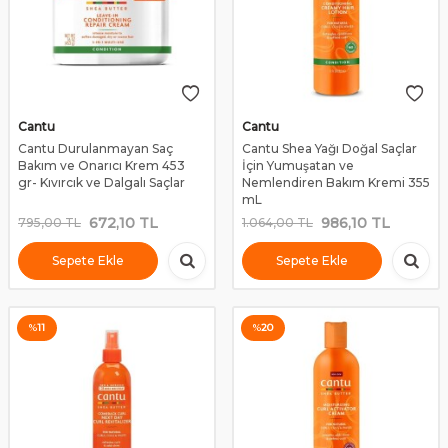
Cantu
Cantu
Cantu Durulanmayan Saç
Cantu Shea Yağı Doğal Saçlar
Bakım ve Onarıcı Krem 453
İçin Yumuşatan ve
gr- Kıvırcık ve Dalgalı Saçlar
Nemlendiren Bakım Kremi 355
mL
672,10
TL
986,10
TL
795,00
TL
1.064,00
TL
Sepete Ekle
Sepete Ekle
%
11
%
20