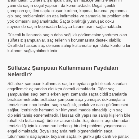
arasındadır. Sülfatsız şampuan, saçları nazikçe temizlemesinin
yanında saçın doğal yapısını da korumaktadır. Doğal içerikli
şampuan çeşitleri saçta oluşan kırılma, kopma, kuruma, yıpranma
gibi saç problemlerini en aza indirmekte ve zamanla bu problemlerin
yok olmasını sağlamaktadır. Saçta bıraktığı yumuşak doku
sayesinde saçın kopmadan kolayca taranmasını sağlamaktadır.
Düzenli kullanımda saçın daha sağlıklı görünmesine yardımcı olan
sülfatsız şampuanlar, saç tellerinin korunmasına destek olabilir.
Özellikle hassas saç derisine sahip kullanıcılar için daha konforlu bir
kullanım sağlayabilmektedir.
Sülfatsız Şampuan Kullanmanın Faydaları
Nelerdir?
Sülfatsız şampuan kullanmak saçta meydana gelebilecek zararları
engellemek açısından oldukça önemli olmaktadır. Diğer saç
şampuanları saçı temizlerken aynı zamanda saçta ciddi zararlarda
bırakabilmektedir. Sülfatsız şampuan saçı yumuşak dokunuşlarla
temizlerken saçı besler; saçın sağlıklı, parlak ve canlı görünmesini
sağlar. İçerisinde herhangi bir kimyasal madde olmadığı için saç
diplerini tahriş etmemektedir. Hassas cilt yapısına sahip kişilerin bile
rahatlıkla kullanacağı ürünler arasındadır. Saç derisini aşındırmadan
temizlediği için kullanıcının herhangi bir deri problemi yaşamasına
engel olmaktadır. Boyalı saçlarda renk pigmentlerinin saça
tutunmasını sağlayarak boyanın saçta ilk günkü gibi canlı ve parlak