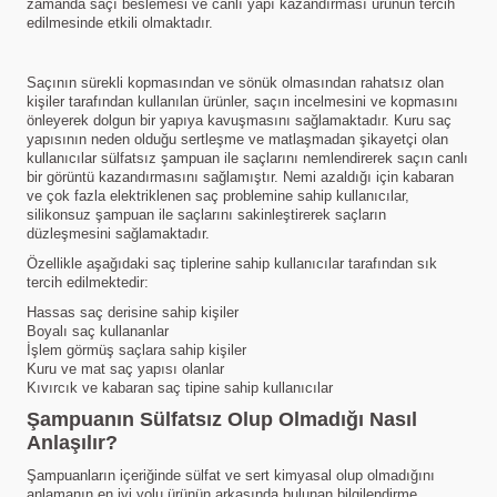
zamanda saçı beslemesi ve canlı yapı kazandırması ürünün tercih
edilmesinde etkili olmaktadır.
Saçının sürekli kopmasından ve sönük olmasından rahatsız olan
kişiler tarafından kullanılan ürünler, saçın incelmesini ve kopmasını
önleyerek dolgun bir yapıya kavuşmasını sağlamaktadır. Kuru saç
yapısının neden olduğu sertleşme ve matlaşmadan şikayetçi olan
kullanıcılar sülfatsız şampuan ile saçlarını nemlendirerek saçın canlı
bir görüntü kazandırmasını sağlamıştır. Nemi azaldığı için kabaran
ve çok fazla elektriklenen saç problemine sahip kullanıcılar,
silikonsuz şampuan ile saçlarını sakinleştirerek saçların
düzleşmesini sağlamaktadır.
Özellikle aşağıdaki saç tiplerine sahip kullanıcılar tarafından sık
tercih edilmektedir:
Hassas saç derisine sahip kişiler
Boyalı saç kullananlar
İşlem görmüş saçlara sahip kişiler
Kuru ve mat saç yapısı olanlar
Kıvırcık ve kabaran saç tipine sahip kullanıcılar
Şampuanın Sülfatsız Olup Olmadığı Nasıl
Anlaşılır?
Şampuanların içeriğinde sülfat ve sert kimyasal olup olmadığını
anlamanın en iyi yolu ürünün arkasında bulunan bilgilendirme