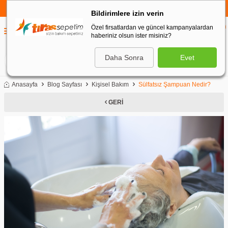
750 TL VE ÜZERİ ALIŞVERİŞLERDE
KARGO BEDAVA
Bildirimlere izin verin
Özel firsatlardan ve güncel kampanyalardan
0
haberiniz olsun ister misiniz?
0
Daha Sonra
Evet
ARA
Anasayfa
Blog Sayfası
Kişisel Bakım
Sülfatsız Şampuan Nedir?
GERI