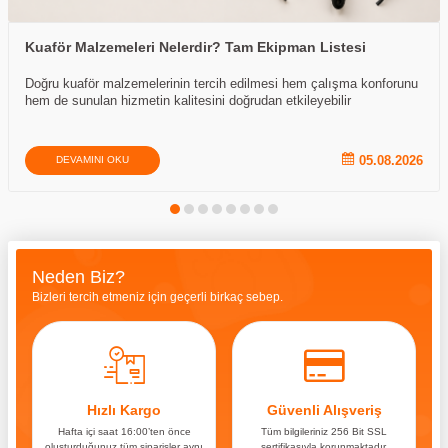
Kuaför Malzemeleri Nelerdir? Tam Ekipman Listesi
Doğru kuaför malzemelerinin tercih edilmesi hem çalışma konforunu
hem de sunulan hizmetin kalitesini doğrudan etkileyebilir
05.08.2026
DEVAMINI OKU
Neden Biz?
Bizleri tercih etmeniz için geçerli birkaç sebep.
Hızlı Kargo
Güvenli Alışveriş
Hafta içi saat 16:00’ten önce
Tüm bilgileriniz 256 Bit SSL
oluşturduğunuz tüm siparişler aynı
sertifikasıyla korunmaktadır.