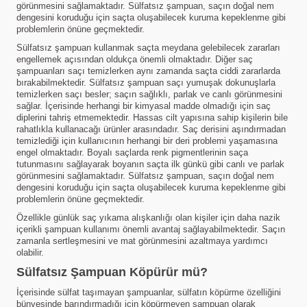
görünmesini sağlamaktadır. Sülfatsız şampuan, saçın doğal nem
dengesini koruduğu için saçta oluşabilecek kuruma kepeklenme gibi
problemlerin önüne geçmektedir.
Sülfatsız şampuan kullanmak saçta meydana gelebilecek zararları
engellemek açısından oldukça önemli olmaktadır. Diğer saç
şampuanları saçı temizlerken aynı zamanda saçta ciddi zararlarda
bırakabilmektedir. Sülfatsız şampuan saçı yumuşak dokunuşlarla
temizlerken saçı besler; saçın sağlıklı, parlak ve canlı görünmesini
sağlar. İçerisinde herhangi bir kimyasal madde olmadığı için saç
diplerini tahriş etmemektedir. Hassas cilt yapısına sahip kişilerin bile
rahatlıkla kullanacağı ürünler arasındadır. Saç derisini aşındırmadan
temizlediği için kullanıcının herhangi bir deri problemi yaşamasına
engel olmaktadır. Boyalı saçlarda renk pigmentlerinin saça
tutunmasını sağlayarak boyanın saçta ilk günkü gibi canlı ve parlak
görünmesini sağlamaktadır. Sülfatsız şampuan, saçın doğal nem
dengesini koruduğu için saçta oluşabilecek kuruma kepeklenme gibi
problemlerin önüne geçmektedir.
Özellikle günlük saç yıkama alışkanlığı olan kişiler için daha nazik
içerikli şampuan kullanımı önemli avantaj sağlayabilmektedir. Saçın
zamanla sertleşmesini ve mat görünmesini azaltmaya yardımcı
olabilir.
Sülfatsız Şampuan Köpürür mü?
İçerisinde sülfat taşımayan şampuanlar, sülfatın köpürme özelliğini
bünyesinde barındırmadığı için köpürmeyen şampuan olarak