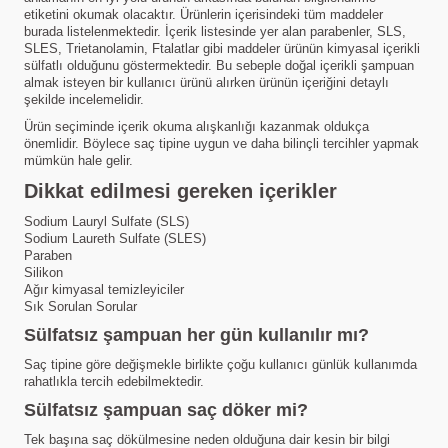
etiketini okumak olacaktır. Ürünlerin içerisindeki tüm maddeler
burada listelenmektedir. İçerik listesinde yer alan parabenler, SLS,
SLES, Trietanolamin, Ftalatlar gibi maddeler ürünün kimyasal içerikli
sülfatlı olduğunu göstermektedir. Bu sebeple doğal içerikli şampuan
almak isteyen bir kullanıcı ürünü alırken ürünün içeriğini detaylı
şekilde incelemelidir.
Ürün seçiminde içerik okuma alışkanlığı kazanmak oldukça
önemlidir. Böylece saç tipine uygun ve daha bilinçli tercihler yapmak
mümkün hale gelir.
Dikkat edilmesi gereken içerikler
Sodium Lauryl Sulfate (SLS)
Sodium Laureth Sulfate (SLES)
Paraben
Silikon
Ağır kimyasal temizleyiciler
Sık Sorulan Sorular
Sülfatsız şampuan her gün kullanılır mı?
Saç tipine göre değişmekle birlikte çoğu kullanıcı günlük kullanımda
rahatlıkla tercih edebilmektedir.
Sülfatsız şampuan saç döker mi?
Tek başına saç dökülmesine neden olduğuna dair kesin bir bilgi