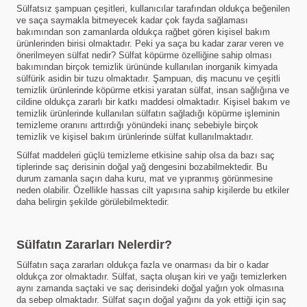
Sülfatsız şampuan çeşitleri, kullanıcılar tarafından oldukça beğenilen
ve saça saymakla bitmeyecek kadar çok fayda sağlaması
bakımından son zamanlarda oldukça rağbet gören kişisel bakım
ürünlerinden birisi olmaktadır. Peki ya saça bu kadar zarar veren ve
önerilmeyen sülfat nedir? Sülfat köpürme özelliğine sahip olması
bakımından birçok temizlik ürününde kullanılan inorganik kimyada
sülfürik asidin bir tuzu olmaktadır. Şampuan, diş macunu ve çeşitli
temizlik ürünlerinde köpürme etkisi yaratan sülfat, insan sağlığına ve
cildine oldukça zararlı bir katkı maddesi olmaktadır. Kişisel bakım ve
temizlik ürünlerinde kullanılan sülfatın sağladığı köpürme işleminin
temizleme oranını arttırdığı yönündeki inanç sebebiyle birçok
temizlik ve kişisel bakım ürünlerinde sülfat kullanılmaktadır.
Sülfat maddeleri güçlü temizleme etkisine sahip olsa da bazı saç
tiplerinde saç derisinin doğal yağ dengesini bozabilmektedir. Bu
durum zamanla saçın daha kuru, mat ve yıpranmış görünmesine
neden olabilir. Özellikle hassas cilt yapısına sahip kişilerde bu etkiler
daha belirgin şekilde görülebilmektedir.
Sülfatın Zararları Nelerdir?
Sülfatın saça zararları oldukça fazla ve onarması da bir o kadar
oldukça zor olmaktadır. Sülfat, saçta oluşan kiri ve yağı temizlerken
aynı zamanda saçtaki ve saç derisindeki doğal yağın yok olmasına
da sebep olmaktadır. Sülfat saçın doğal yağını da yok ettiği için saç