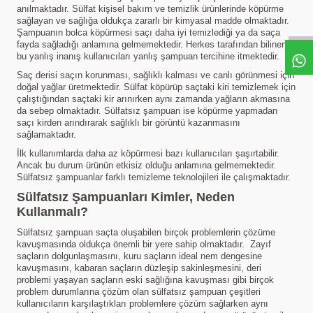
anılmaktadır. Sülfat kişisel bakım ve temizlik ürünlerinde köpürme
sağlayan ve sağlığa oldukça zararlı bir kimyasal madde olmaktadır.
Şampuanın bolca köpürmesi saçı daha iyi temizlediği ya da saça
fayda sağladığı anlamına gelmemektedir. Herkes tarafından bilinen
bu yanlış inanış kullanıcıları yanlış şampuan tercihine itmektedir.
Saç derisi saçın korunması, sağlıklı kalması ve canlı görünmesi için
doğal yağlar üretmektedir. Sülfat köpürüp saçtaki kiri temizlemek için
çalıştığından saçtaki kir arınırken aynı zamanda yağların akmasına
da sebep olmaktadır. Sülfatsız şampuan ise köpürme yapmadan
saçı kirden arındırarak sağlıklı bir görüntü kazanmasını
sağlamaktadır.
İlk kullanımlarda daha az köpürmesi bazı kullanıcıları şaşırtabilir.
Ancak bu durum ürünün etkisiz olduğu anlamına gelmemektedir.
Sülfatsız şampuanlar farklı temizleme teknolojileri ile çalışmaktadır.
Sülfatsız Şampuanları Kimler, Neden
Kullanmalı?
Sülfatsız şampuan saçta oluşabilen birçok problemlerin çözüme
kavuşmasında oldukça önemli bir yere sahip olmaktadır. Zayıf
saçların dolgunlaşmasını, kuru saçların ideal nem dengesine
kavuşmasını, kabaran saçların düzleşip sakinleşmesini, deri
problemi yaşayan saçların eski sağlığına kavuşması gibi birçok
problem durumlarına çözüm olan sülfatsız şampuan çeşitleri
kullanıcıların karşılaştıkları problemlere çözüm sağlarken aynı