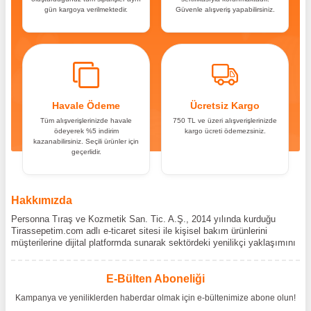
gün kargoya verilmektedir.
Güvenle alışveriş yapabilirsiniz.
Havale Ödeme
Ücretsiz Kargo
Tüm alışverişlerinizde havale
750 TL ve üzeri alışverişlerinizde
ödeyerek %5 indirim
kargo ücreti ödemezsiniz.
kazanabilirsiniz. Seçili ürünler için
geçerlidir.
Hakkımızda
Personna Tıraş ve Kozmetik San. Tic. A.Ş., 2014 yılında kurduğu
Tirassepetim.com adlı e-ticaret sitesi ile kişisel bakım ürünlerini
müşterilerine dijital platformda sunarak sektördeki yenilikçi yaklaşımını
bir kez daha kanıtladı. Tirassepetim.com, bugün Türkiye’nin önde gelen
kişisel bakım siteleri arasında yer almaktadır. Türkiye’de Cantu,
Wilkinson Sword, Bodman ve Bodycology markalarının resmî
E-Bülten Aboneliği
distribütörlüğünü yürütüyor, bu markaların tüm ürünlerini ithal
Kampanya ve yeniliklerden haberdar olmak için e-bültenimize abone olun!
etmektedir. Tüm ithalat süreçlerimizde orijinallik belgeleri ve üretici iş