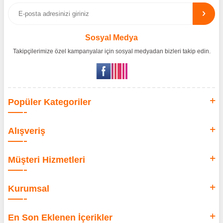
birlikleriyle çalışarak, ürünlerin en güvenilir şekilde Türkiye pazarına
ulaşmasını sağlıyoruz. Amacımız, dünya genelinde milyonlarca
kullanıcıya hitap eden bu markaları, Türk tüketicilerle doğrudan, güvenli
ve orijinal bir şekilde buluşturmaktır.
Sosyal Medya
Takipçilerimize özel kampanyalar için sosyal medyadan bizleri takip edin.
Popüler Kategoriler
Alışveriş
Müşteri Hizmetleri
Kurumsal
En Son Eklenen İçerikler