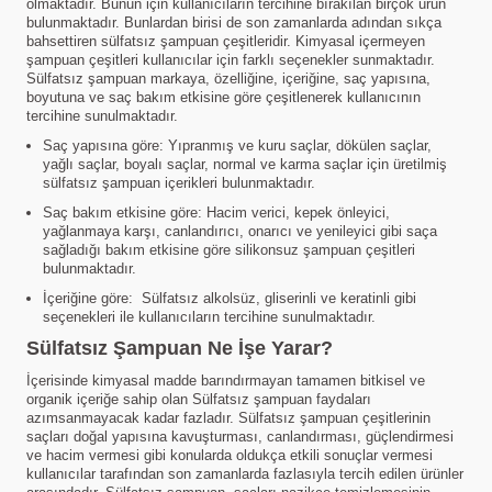
olmaktadır. Bunun için kullanıcıların tercihine bırakılan birçok ürün
bulunmaktadır. Bunlardan birisi de son zamanlarda adından sıkça
bahsettiren sülfatsız şampuan çeşitleridir. Kimyasal içermeyen
şampuan çeşitleri kullanıcılar için farklı seçenekler sunmaktadır.
Sülfatsız şampuan markaya, özelliğine, içeriğine, saç yapısına,
boyutuna ve saç bakım etkisine göre çeşitlenerek kullanıcının
tercihine sunulmaktadır.
Saç yapısına göre: Yıpranmış ve kuru saçlar, dökülen saçlar,
yağlı saçlar, boyalı saçlar, normal ve karma saçlar için üretilmiş
sülfatsız şampuan içerikleri bulunmaktadır.
Saç bakım etkisine göre: Hacim verici, kepek önleyici,
yağlanmaya karşı, canlandırıcı, onarıcı ve yenileyici gibi saça
sağladığı bakım etkisine göre silikonsuz şampuan çeşitleri
bulunmaktadır.
İçeriğine göre: Sülfatsız alkolsüz, gliserinli ve keratinli gibi
seçenekleri ile kullanıcıların tercihine sunulmaktadır.
Sülfatsız Şampuan Ne İşe Yarar?
İçerisinde kimyasal madde barındırmayan tamamen bitkisel ve
organik içeriğe sahip olan Sülfatsız şampuan faydaları
azımsanmayacak kadar fazladır. Sülfatsız şampuan çeşitlerinin
saçları doğal yapısına kavuşturması, canlandırması, güçlendirmesi
ve hacim vermesi gibi konularda oldukça etkili sonuçlar vermesi
kullanıcılar tarafından son zamanlarda fazlasıyla tercih edilen ürünler