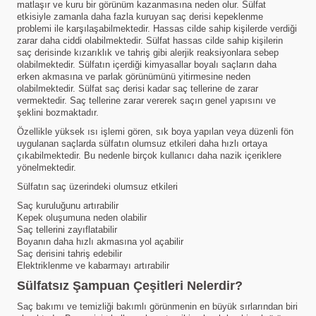
matlaşır ve kuru bir görünüm kazanmasına neden olur. Sülfat
etkisiyle zamanla daha fazla kuruyan saç derisi kepeklenme
problemi ile karşılaşabilmektedir. Hassas cilde sahip kişilerde verdiği
zarar daha ciddi olabilmektedir. Sülfat hassas cilde sahip kişilerin
saç derisinde kızarıklık ve tahriş gibi alerjik reaksiyonlara sebep
olabilmektedir. Sülfatın içerdiği kimyasallar boyalı saçların daha
erken akmasına ve parlak görünümünü yitirmesine neden
olabilmektedir. Sülfat saç derisi kadar saç tellerine de zarar
vermektedir. Saç tellerine zarar vererek saçın genel yapısını ve
şeklini bozmaktadır.
Özellikle yüksek ısı işlemi gören, sık boya yapılan veya düzenli fön
uygulanan saçlarda sülfatın olumsuz etkileri daha hızlı ortaya
çıkabilmektedir. Bu nedenle birçok kullanıcı daha nazik içeriklere
yönelmektedir.
Sülfatın saç üzerindeki olumsuz etkileri
Saç kuruluğunu artırabilir
Kepek oluşumuna neden olabilir
Saç tellerini zayıflatabilir
Boyanın daha hızlı akmasına yol açabilir
Saç derisini tahriş edebilir
Elektriklenme ve kabarmayı artırabilir
Sülfatsız Şampuan Çeşitleri Nelerdir?
Saç bakımı ve temizliği bakımlı görünmenin en büyük sırlarından biri