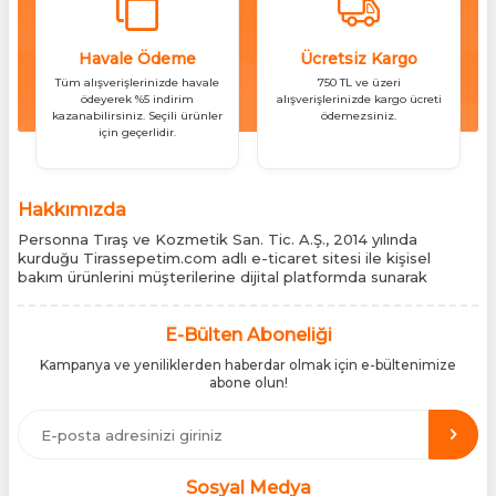
Havale Ödeme
Ücretsiz Kargo
Tüm alışverişlerinizde havale
750 TL ve üzeri
ödeyerek %5 indirim
alışverişlerinizde kargo ücreti
kazanabilirsiniz. Seçili ürünler
ödemezsiniz.
için geçerlidir.
Hakkımızda
Personna Tıraş ve Kozmetik San. Tic. A.Ş., 2014 yılında
kurduğu Tirassepetim.com adlı e-ticaret sitesi ile kişisel
bakım ürünlerini müşterilerine dijital platformda sunarak
sektördeki yenilikçi yaklaşımını bir kez daha kanıtladı.
Tirassepetim.com, bugün Türkiye’nin önde gelen kişisel bakım
siteleri arasında yer almaktadır. Türkiye’de Cantu, Wilkinson
E-Bülten Aboneliği
Sword, Bodman ve Bodycology markalarının resmî
Kampanya ve yeniliklerden haberdar olmak için e-bültenimize
distribütörlüğünü yürütüyor, bu markaların tüm ürünlerini ithal
abone olun!
etmektedir. Tüm ithalat süreçlerimizde orijinallik belgeleri ve
üretici iş birlikleriyle çalışarak, ürünlerin en güvenilir şekilde
Türkiye pazarına ulaşmasını sağlıyoruz. Amacımız, dünya
genelinde milyonlarca kullanıcıya hitap eden bu markaları,
Türk tüketicilerle doğrudan, güvenli ve orijinal bir şekilde
buluşturmaktır.
Sosyal Medya