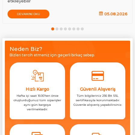
etkileyebilir
05.08.2026
DEVAMINI OKU
Neden Biz?
Bizleri tercih etmeniz için geçerli birkaç sebep.
Hızlı Kargo
Güvenli Alışveriş
Hafta içi saat 16:00’ten önce
Tüm bilgileriniz 256 Bit SSL
oluşturduğunuz tüm siparişler
sertifikasıyla korunmaktadır.
aynı gün kargoya
Güvenle alışveriş yapabilirsiniz.
verilmektedir.