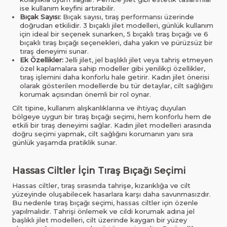
ise kullanım keyfini artırabilir.
Bıçak Sayısı:
Bıçak sayısı, tıraş performansı üzerinde
doğrudan etkilidir. 3 bıçaklı jilet modelleri, günlük kullanım
için ideal bir seçenek sunarken, 5 bıçaklı tıraş bıçağı ve 6
bıçaklı tıraş bıçağı seçenekleri, daha yakın ve pürüzsüz bir
tıraş deneyimi sunar.
Ek Özellikler:
Jelli jilet, jel başlıklı jilet veya tahriş etmeyen
özel kaplamalara sahip modeller gibi yenilikçi özellikler,
tıraş işlemini daha konforlu hale getirir. Kadın jilet önerisi
olarak gösterilen modellerde bu tür detaylar, cilt sağlığını
korumak açısından önemli bir rol oynar.
Cilt tipine, kullanım alışkanlıklarına ve ihtiyaç duyulan
bölgeye uygun bir tıraş bıçağı seçimi, hem konforlu hem de
etkili bir tıraş deneyimi sağlar. Kadın jilet modelleri arasında
doğru seçimi yapmak, cilt sağlığını korumanın yanı sıra
günlük yaşamda pratiklik sunar.
Hassas Ciltler İçin Tıraş Bıçağı Seçimi
Hassas ciltler, tıraş sırasında tahrişe, kızarıklığa ve cilt
yüzeyinde oluşabilecek hasarlara karşı daha savunmasızdır.
Bu nedenle tıraş bıçağı seçimi, hassas ciltler için özenle
yapılmalıdır. Tahrişi önlemek ve cildi korumak adına jel
başlıklı jilet modelleri, cilt üzerinde kaygan bir yüzey