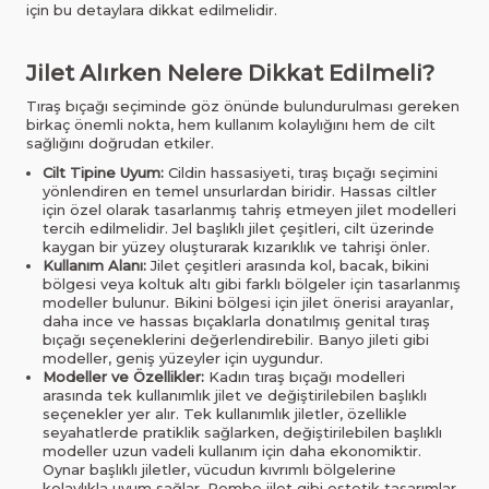
için bu detaylara dikkat edilmelidir.
Jilet Alırken Nelere Dikkat Edilmeli?
Tıraş bıçağı seçiminde göz önünde bulundurulması gereken
birkaç önemli nokta, hem kullanım kolaylığını hem de cilt
sağlığını doğrudan etkiler.
Cilt Tipine Uyum:
Cildin hassasiyeti, tıraş bıçağı seçimini
yönlendiren en temel unsurlardan biridir. Hassas ciltler
için özel olarak tasarlanmış tahriş etmeyen jilet modelleri
tercih edilmelidir. Jel başlıklı jilet çeşitleri, cilt üzerinde
kaygan bir yüzey oluşturarak kızarıklık ve tahrişi önler.
Kullanım Alanı:
Jilet çeşitleri arasında kol, bacak, bikini
bölgesi veya koltuk altı gibi farklı bölgeler için tasarlanmış
modeller bulunur. Bikini bölgesi için jilet önerisi arayanlar,
daha ince ve hassas bıçaklarla donatılmış genital tıraş
bıçağı seçeneklerini değerlendirebilir. Banyo jileti gibi
modeller, geniş yüzeyler için uygundur.
Modeller ve Özellikler:
Kadın tıraş bıçağı modelleri
arasında tek kullanımlık jilet ve değiştirilebilen başlıklı
seçenekler yer alır. Tek kullanımlık jiletler, özellikle
seyahatlerde pratiklik sağlarken, değiştirilebilen başlıklı
modeller uzun vadeli kullanım için daha ekonomiktir.
Oynar başlıklı jiletler, vücudun kıvrımlı bölgelerine
kolaylıkla uyum sağlar. Pembe jilet gibi estetik tasarımlar