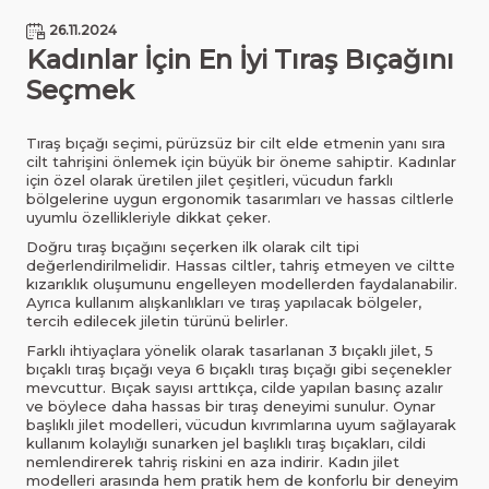
26.11.2024
Kadınlar İçin En İyi Tıraş Bıçağını
Seçmek
Tıraş bıçağı seçimi, pürüzsüz bir cilt elde etmenin yanı sıra
cilt tahrişini önlemek için büyük bir öneme sahiptir. Kadınlar
için özel olarak üretilen jilet çeşitleri, vücudun farklı
bölgelerine uygun ergonomik tasarımları ve hassas ciltlerle
uyumlu özellikleriyle dikkat çeker.
Doğru tıraş bıçağını seçerken ilk olarak cilt tipi
değerlendirilmelidir. Hassas ciltler, tahriş etmeyen ve ciltte
kızarıklık oluşumunu engelleyen modellerden faydalanabilir.
Ayrıca kullanım alışkanlıkları ve tıraş yapılacak bölgeler,
tercih edilecek jiletin türünü belirler.
Farklı ihtiyaçlara yönelik olarak tasarlanan 3 bıçaklı jilet, 5
bıçaklı tıraş bıçağı veya 6 bıçaklı tıraş bıçağı gibi seçenekler
mevcuttur. Bıçak sayısı arttıkça, cilde yapılan basınç azalır
ve böylece daha hassas bir tıraş deneyimi sunulur. Oynar
başlıklı jilet modelleri, vücudun kıvrımlarına uyum sağlayarak
kullanım kolaylığı sunarken jel başlıklı tıraş bıçakları, cildi
nemlendirerek tahriş riskini en aza indirir. Kadın jilet
modelleri arasında hem pratik hem de konforlu bir deneyim