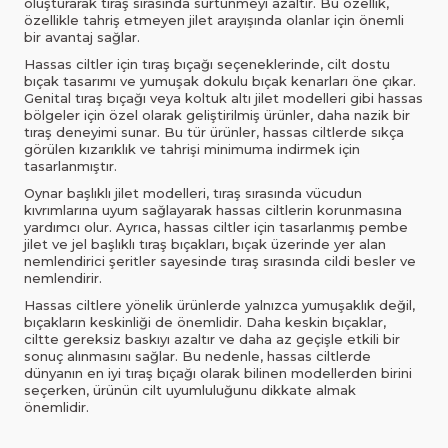
oluşturarak tıraş sırasında sürtünmeyi azaltır. Bu özellik,
özellikle tahriş etmeyen jilet arayışında olanlar için önemli
bir avantaj sağlar.
Hassas ciltler için tıraş bıçağı seçeneklerinde, cilt dostu
bıçak tasarımı ve yumuşak dokulu bıçak kenarları öne çıkar.
Genital tıraş bıçağı veya koltuk altı jilet modelleri gibi hassas
bölgeler için özel olarak geliştirilmiş ürünler, daha nazik bir
tıraş deneyimi sunar. Bu tür ürünler, hassas ciltlerde sıkça
görülen kızarıklık ve tahrişi minimuma indirmek için
tasarlanmıştır.
Oynar başlıklı jilet modelleri, tıraş sırasında vücudun
kıvrımlarına uyum sağlayarak hassas ciltlerin korunmasına
yardımcı olur. Ayrıca, hassas ciltler için tasarlanmış pembe
jilet ve jel başlıklı tıraş bıçakları, bıçak üzerinde yer alan
nemlendirici şeritler sayesinde tıraş sırasında cildi besler ve
nemlendirir.
Hassas ciltlere yönelik ürünlerde yalnızca yumuşaklık değil,
bıçakların keskinliği de önemlidir. Daha keskin bıçaklar,
ciltte gereksiz baskıyı azaltır ve daha az geçişle etkili bir
sonuç alınmasını sağlar. Bu nedenle, hassas ciltlerde
dünyanın en iyi tıraş bıçağı olarak bilinen modellerden birini
seçerken, ürünün cilt uyumluluğunu dikkate almak
önemlidir.