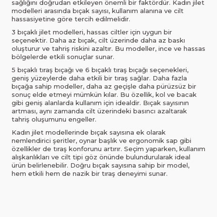
sağlığını doğrudan etkileyen önemli bir faktördür. Kadın jilet
modelleri arasında bıçak sayısı, kullanım alanına ve cilt
hassasiyetine göre tercih edilmelidir.
3 bıçaklı jilet modelleri, hassas ciltler için uygun bir
seçenektir. Daha az bıçak, cilt üzerinde daha az baskı
oluşturur ve tahriş riskini azaltır. Bu modeller, ince ve hassas
bölgelerde etkili sonuçlar sunar.
5 bıçaklı tıraş bıçağı ve 6 bıçaklı tıraş bıçağı seçenekleri,
geniş yüzeylerde daha etkili bir tıraş sağlar. Daha fazla
bıçağa sahip modeller, daha az geçişle daha pürüzsüz bir
sonuç elde etmeyi mümkün kılar. Bu özellik, kol ve bacak
gibi geniş alanlarda kullanım için idealdir. Bıçak sayısının
artması, aynı zamanda cilt üzerindeki basıncı azaltarak
tahriş oluşumunu engeller.
Kadın jilet modellerinde bıçak sayısına ek olarak
nemlendirici şeritler, oynar başlık ve ergonomik sap gibi
özellikler de tıraş konforunu artırır. Seçim yaparken, kullanım
alışkanlıkları ve cilt tipi göz önünde bulundurularak ideal
ürün belirlenebilir. Doğru bıçak sayısına sahip bir model,
hem etkili hem de nazik bir tıraş deneyimi sunar.