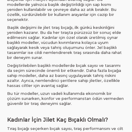
modellerde yalnızca başlık değiştirildiği için sap kısmı
yeniden kullanılabilir ve çevreye daha az atık bırakılır. Bu
özellik, sürdürülebilir bir kullanım arayanlar için cazip bir
seçenektir.
Başlık değişimi ile jilet tıraş bıçağı, ilk günkü keskinliğini
yeniden kazanır. Bu da her tıraşta pürüzsüz bir sonuç elde
edilmesini sağlar. Kadınlar için özel olarak üretilmiş oynar
başlıklı modeller, vücudun kıvrımlarına kolayca uyum
sağlayarak kesik veya tahriş oluşumunu önler. Jel başlıklı
tasarımlar ise cildi nemlendirerek tıraş sırasında daha rahat
bir deneyim sunar.
Değiştirilebilen başlıklı modellerde bıçak sayısı ve tasarımı
da seçim sürecinde önemli bir etkendir. Daha fazla bıçağa
sahip modeller, daha az basınç uygulayarak tahriş riskini
azaltır. Ayrıca, nemlendirici şeritlere sahip jiletler, özellikle
hassas ciltler için avantaj sağlar.
Bu tür modeller, uzun vadeli kullanımda ekonomik bir
çözüm sunarken, konfor ve performanstan ödün vermeden
güvenilir bir tıraş deneyimi sağlar.
Kadınlar İçin Jilet Kaç Bıçaklı Olmalı?
Tıraş bıçağı seçerken bıçak sayısı, tıraş performansını ve cilt