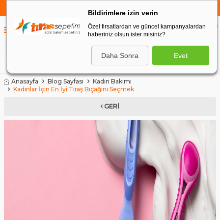
750 TL VE ÜZERİ ALIŞVERİŞLERDE
KARGO BEDAVA
Bildirimlere izin verin
Özel firsatlardan ve güncel kampanyalardan
0
haberiniz olsun ister misiniz?
0
Daha Sonra
Evet
ARA
Anasayfa
Blog Sayfası
Kadın Bakımı
Kadınlar İçin En İyi Tıraş Bıçağını Seçmek
GERI