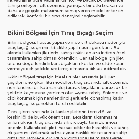
ihtiyaçlarına göre yapılmalıdır. Kol ve bacak bölgelerinde
tahrişi önleyen, cilt üzerinde yumuşak bir etki bırakan ve
daha az geçişle maksimum sonuç veren modeller tercih
edilerek, konforlu bir tıraş deneyimi sağlanabilir.
Bikini Bölgesi İçin Tıraş Bıçağı Seçimi
Bikini bölgesi, hassas yapısı ve ince cilt dokusu nedeniyle
tıraş bıçağı seçiminin titizlikle yapılmasını gerektirir. Bu
alanda kullanılan jiletlerin, tahriş riskini en aza indiren özel
tasarımlara sahip olması önemlidir. Genital bölge için jilet
önerisi değerlendirilirken, bıçakların keskin ve cilde zarar
vermeyecek şekilde üretilmiş olmasına dikkat edilmelidir.
Bikini bölgesi tıraşı için ideal ürünler arasında jelli jilet
çeşitleri öne çıkar. Bu modeller, tıraş sırasında cilt üzerinde
nemlendirici bir katman oluşturarak bıçakların pürüzsüz bir
şekilde kaymasına yardımcı olur. Ayrıca tahrişi önlemek ve
cildi korumak için nemlendirici şeritlerle donatılmış kadın
tıraş bıçağı seçenekleri tercih edilebilir.
Tıraş işlemi sırasında kullanılan jiletlerin temizliği ve
keskinliği de büyük önem taşır. Bıçakların tıkanmasını
önlemek için tıraş sırasında sık sık suyla temizlenmesi
önerilir. Kullanılacak jilet, hassas ciltlerde kızarıklık ve tahriş
oluşumunu önlemek adına oynar başlıklı bir tasarıma sahip
olmalıdır. Böylece vücudun kıvrımlarına uyum sağlayarak