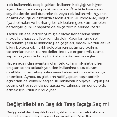
Tek kullanımlık tıraş bıçakları, kullanım kolaylığı ve hijyen
açısından öne çıkan pratik ürünlerdir. Özellikle kısa süreli
seyahatlerde, acil durumlarda veya tek kullanımlık hijyenin
önemli olduğu durumlarda tercih edilir. Bu modeller, uygun
fiyatlı olmaları ve herhangi bir ek bakım gerektirmemeleri
nedeniyle günlük hayatta da sıkça tercih edilmektedir.
Tahrişi en aza indiren yumuşak bıçak kenarlarına sahip
modeller, hassas ciltler için idealdir. Kadınlar için özel
tasarlanmış tek kullanımlık jilet çeşitleri, bacak, koltuk altı ve
bikini bölgesi gibi farklı bölgeler için optimize edilmiş
tasarımlar sunar. Bu modeller, ince ve ergonomik tutma
sapları sayesinde kolay bir kullanım deneyimi sağlar.
Hijyen açısından avantajlı olan tek kullanımlık jiletler, her
tıraştan sonra atılarak yeniden kullanılmaz. Bu durum,
özellikle cilt enfeksiyonları veya tahriş riskini azaltmak için
önemlidir. Ayrıca, bu jiletlerin hafif yapıları, taşınabilirlik
açısından da kolaylık sağlar. Kullanılacak bölgeye uygun jilet
seçimi, cilt yüzeyinde pürüzsüz ve tahrişsiz bir sonuç elde
etmek için kritik bir rol oynar.
Değiştirilebilen Başlıklı Tıraş Bıçağı Seçimi
Değiştirilebilen başlıklı tıraş bıçakları, uzun süreli kullanım
arayanlar için maliyet açısından avantaj sağlar. Bu