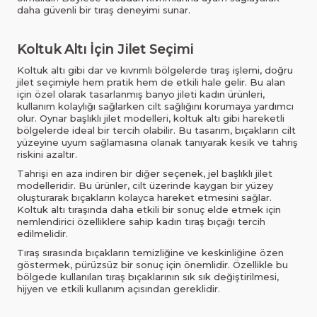
daha güvenli bir tıraş deneyimi sunar.
Koltuk Altı İçin Jilet Seçimi
Koltuk altı gibi dar ve kıvrımlı bölgelerde tıraş işlemi, doğru
jilet seçimiyle hem pratik hem de etkili hale gelir. Bu alan
için özel olarak tasarlanmış banyo jileti kadın ürünleri,
kullanım kolaylığı sağlarken cilt sağlığını korumaya yardımcı
olur. Oynar başlıklı jilet modelleri, koltuk altı gibi hareketli
bölgelerde ideal bir tercih olabilir. Bu tasarım, bıçakların cilt
yüzeyine uyum sağlamasına olanak tanıyarak kesik ve tahriş
riskini azaltır.
Tahrişi en aza indiren bir diğer seçenek, jel başlıklı jilet
modelleridir. Bu ürünler, cilt üzerinde kaygan bir yüzey
oluşturarak bıçakların kolayca hareket etmesini sağlar.
Koltuk altı tıraşında daha etkili bir sonuç elde etmek için
nemlendirici özelliklere sahip kadın tıraş bıçağı tercih
edilmelidir.
Tıraş sırasında bıçakların temizliğine ve keskinliğine özen
göstermek, pürüzsüz bir sonuç için önemlidir. Özellikle bu
bölgede kullanılan tıraş bıçaklarının sık sık değiştirilmesi,
hijyen ve etkili kullanım açısından gereklidir.