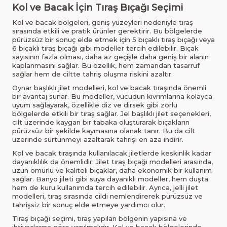
Kol ve Bacak İçin Tıraş Bıçağı Seçimi
Kol ve bacak bölgeleri, geniş yüzeyleri nedeniyle tıraş
sırasında etkili ve pratik ürünler gerektirir. Bu bölgelerde
pürüzsüz bir sonuç elde etmek için 5 bıçaklı tıraş bıçağı veya
6 bıçaklı tıraş bıçağı gibi modeller tercih edilebilir. Bıçak
sayısının fazla olması, daha az geçişle daha geniş bir alanın
kaplanmasını sağlar. Bu özellik, hem zamandan tasarruf
sağlar hem de ciltte tahriş oluşma riskini azaltır.
Oynar başlıklı jilet modelleri, kol ve bacak tıraşında önemli
bir avantaj sunar. Bu modeller, vücudun kıvrımlarına kolayca
uyum sağlayarak, özellikle diz ve dirsek gibi zorlu
bölgelerde etkili bir tıraş sağlar. Jel başlıklı jilet seçenekleri,
cilt üzerinde kaygan bir tabaka oluşturarak bıçakların
pürüzsüz bir şekilde kaymasına olanak tanır. Bu da cilt
üzerinde sürtünmeyi azaltarak tahrişi en aza indirir.
Kol ve bacak tıraşında kullanılacak jiletlerde keskinlik kadar
dayanıklılık da önemlidir. Jilet tıraş bıçağı modelleri arasında,
uzun ömürlü ve kaliteli bıçaklar, daha ekonomik bir kullanım
sağlar. Banyo jileti gibi suya dayanıklı modeller, hem duşta
hem de kuru kullanımda tercih edilebilir. Ayrıca, jelli jilet
modelleri, tıraş sırasında cildi nemlendirerek pürüzsüz ve
tahrişsiz bir sonuç elde etmeye yardımcı olur.
Tıraş bıçağı seçimi, tıraş yapılan bölgenin yapısına ve