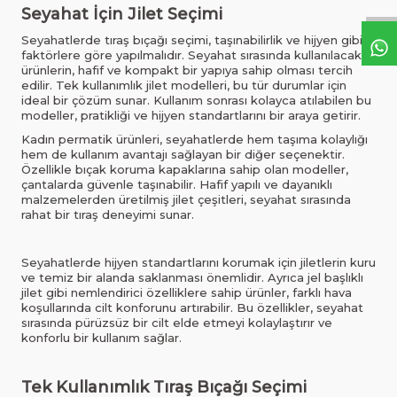
Seyahat İçin Jilet Seçimi
Seyahatlerde tıraş bıçağı seçimi, taşınabilirlik ve hijyen gibi
faktörlere göre yapılmalıdır. Seyahat sırasında kullanılacak
ürünlerin, hafif ve kompakt bir yapıya sahip olması tercih
edilir. Tek kullanımlık jilet modelleri, bu tür durumlar için
ideal bir çözüm sunar. Kullanım sonrası kolayca atılabilen bu
modeller, pratikliği ve hijyen standartlarını bir araya getirir.
Kadın permatik ürünleri, seyahatlerde hem taşıma kolaylığı
hem de kullanım avantajı sağlayan bir diğer seçenektir.
Özellikle bıçak koruma kapaklarına sahip olan modeller,
çantalarda güvenle taşınabilir. Hafif yapılı ve dayanıklı
malzemelerden üretilmiş jilet çeşitleri, seyahat sırasında
rahat bir tıraş deneyimi sunar.
Seyahatlerde hijyen standartlarını korumak için jiletlerin kuru
ve temiz bir alanda saklanması önemlidir. Ayrıca jel başlıklı
jilet gibi nemlendirici özelliklere sahip ürünler, farklı hava
koşullarında cilt konforunu artırabilir. Bu özellikler, seyahat
sırasında pürüzsüz bir cilt elde etmeyi kolaylaştırır ve
konforlu bir kullanım sağlar.
Tek Kullanımlık Tıraş Bıçağı Seçimi