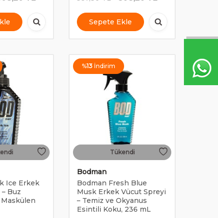
kle
Sepete Ekle
%
13
İndirim
endi
Tükendi
Bodman
 Ice Erkek
Bodman Fresh Blue
 – Buz
Musk Erkek Vücut Spreyi
a Maskülen
– Temiz ve Okyanus
Esintili Koku, 236 mL