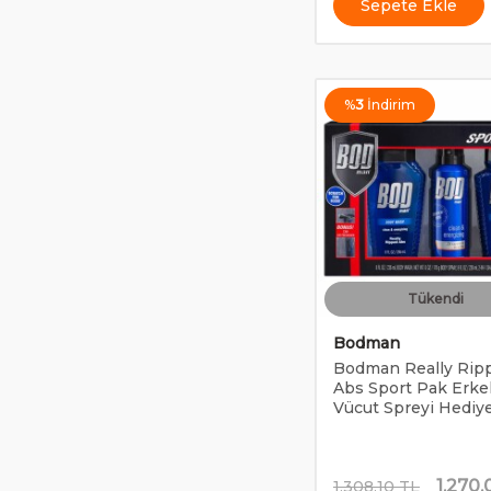
Sepete Ekle
%
3
İndirim
Tükendi
Bodman
Bodman Really Rip
Abs Sport Pak Erke
Vücut Spreyi Hediye
1.270,
1.308,10
TL