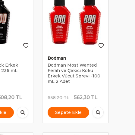
Bodman
ck Erkek
Bodman Most Wanted
i 236 mL
Ferah ve Çekici Koku
Erkek Vücut Spreyi -100
mL 2 Adet
508,20
TL
562,30
TL
638,20
TL
kle
Sepete Ekle