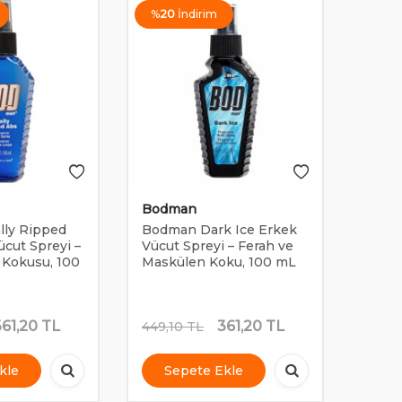
%
20
İndirim
Bodman
ly Ripped
Bodman Dark Ice Erkek
cut Spreyi –
Vücut Spreyi – Ferah ve
 Kokusu, 100
Maskülen Koku, 100 mL
361,20
TL
361,20
TL
449,10
TL
kle
Sepete Ekle