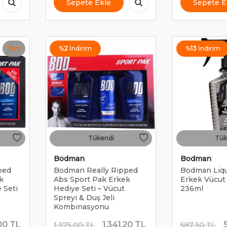
Sepete Ekle
Sepete E
Yeni
%
2
İndirim
%
13
İndirim
Tükendi
Tük
Bodman
Bodman
ped
Bodman Really Ripped
Bodman Liqu
k
Abs Sport Pak Erkek
Erkek Vücut
 Seti
Hediye Seti – Vücut
236ml
Spreyi & Duş Jeli
Kombinasyonu
00
TL
1.341,20
TL
1.375,00
TL
587,30
TL