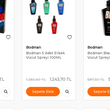
Bodman
Bodman
Bodman 5 Adet Erkek
Bodman Bla
Vücut Spreyi 100ML
Vücut Sprey
TL
1.243,70
TL
1.283,40
TL
587,30
TL
Sepete Ekle
Sepete E