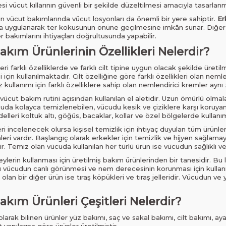
i vücut kıllarının güvenli bir şekilde düzeltilmesi amacıyla tasarlanm
in vücut bakımlarında vücut losyonları da önemli bir yere sahiptir.
Er
a uygulanarak ter kokusunun önüne geçilmesine imkân sunar. Diğer t
ler bakımlarını ihtiyaçları doğrultusunda yapabilir.
kım Ürünlerinin Özellikleri Nelerdir?
i farklı özelliklerde ve farklı cilt tipine uygun olacak şekilde üretilm
çin kullanılmaktadır. Cilt özelliğine göre farklı özellikleri olan nem
 kullanımı için farklı özelliklere sahip olan nemlendirici kremler ayn
vücut bakım rutini açısından kullanılan el aletidir. Uzun ömürlü olmala
da kolayca temizlenebilen, vücudu kesik ve çiziklere karşı koruyan
lleri koltuk altı, göğüs, bacaklar, kollar ve özel bölgelerde kullan
i incelenecek olursa kişisel temizlik için ihtiyaç duyulan tüm ürünler b
eri vardır. Başlangıç olarak erkekler için temizlik ve hijyen sağlamay
r. Temiz olan vücuda kullanılan her türlü ürün ise vücudun sağlıklı v
eylerin kullanması için üretilmiş bakım ürünlerinden bir tanesidir. Bu lo
sı vücudun canlı görünmesi ve nem derecesinin korunması için kullanılı
an bir diğer ürün ise tıraş köpükleri ve tıraş jelleridir. Vücudun ve
kım Ürünleri Çeşitleri Nelerdir?
arak bilinen ürünler yüz bakımı, saç ve sakal bakımı, cilt bakımı, ay