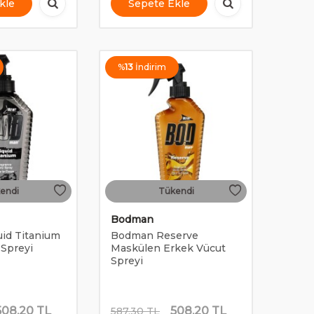
kle
Sepete Ekle
%
13
İndirim
endi
Tükendi
Bodman
id Titanium
Bodman Reserve
 Spreyi
Maskülen Erkek Vücut
Spreyi
508,20
TL
508,20
TL
587,30
TL