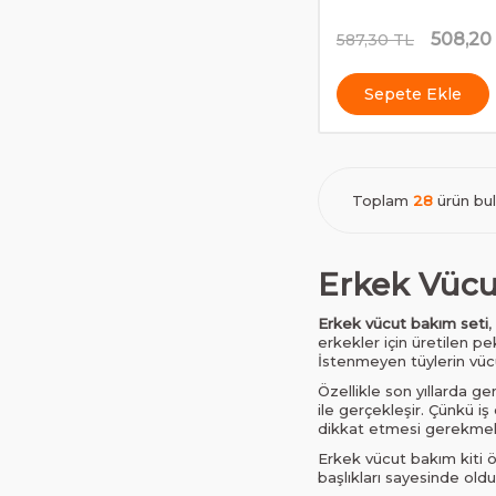
508,20
587,30
TL
Sepete Ekle
Toplam
28
ürün bu
Erkek Vücu
Erkek vücut bakım seti
,
erkekler için üretilen pe
İstenmeyen tüylerin vücut
Özellikle son yıllarda 
ile gerçekleşir. Çünkü i
dikkat etmesi gerekmekt
Erkek vücut bakım kiti öz
başlıkları sayesinde olduk