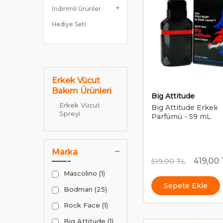
İndirimli Ürünler
Hediye Seti
Erkek Vücut
Bakım Ürünleri
Big Attitude
Erkek Vücut
Big Attitude Erkek
Spreyi
Parfümü - 59 mL
Marka
419,00
519,00
TL
Mascolino (1)
Sepete Ekle
Bodman (25)
Rock Face (1)
Big Attitude (1)