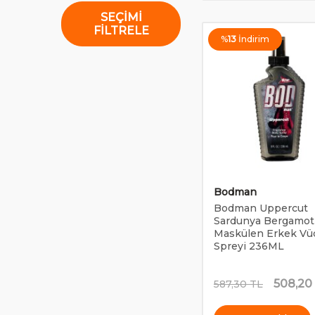
SEÇIMI
FILTRELE
%
13
İndirim
Bodman
Bodman Uppercut
Sardunya Bergamot
Maskülen Erkek Vü
Spreyi 236ML
508,20
587,30
TL