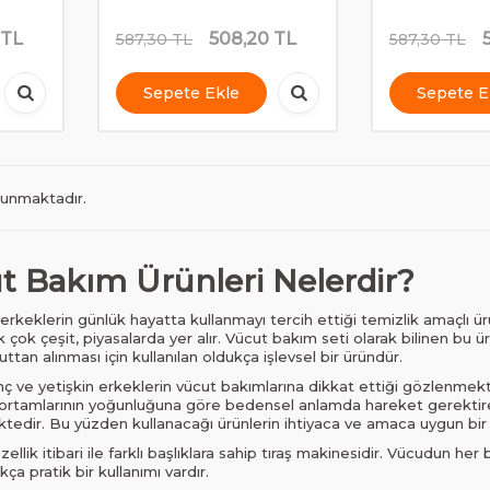
TL
508,20
TL
587,30
TL
587,30
TL
Sepete Ekle
Sepete E
lunmaktadır.
t Bakım Ürünleri Nelerdir?
 erkeklerin günlük hayatta kullanmayı tercih ettiği temizlik amaçlı ü
k çok çeşit, piyasalarda yer alır. Vücut bakım seti olarak bilinen bu 
tan alınması için kullanılan oldukça işlevsel bir üründür.
genç ve yetişkin erkeklerin vücut bakımlarına dikkat ettiği gözlenm
ş ortamlarının yoğunluğuna göre bedensel anlamda hareket gerektiren
edir. Bu yüzden kullanacağı ürünlerin ihtiyaca ve amaca uygun bir
ellik itibari ile farklı başlıklara sahip tıraş makinesidir. Vücudun her
ça pratik bir kullanımı vardır.