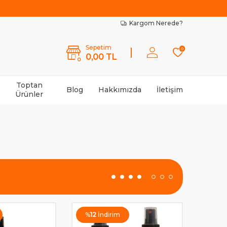
Kargom Nerede?
Sepetim
0
0,00
TL
0
Toptan
Blog
Hakkımızda
İletişim
Ürünler
%
12
İndirim