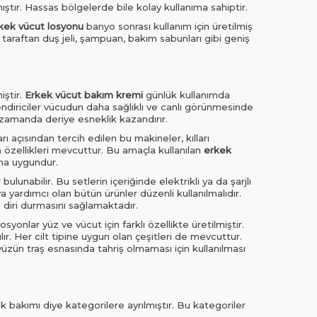
ıştır. Hassas bölgelerde bile kolay kullanıma sahiptir.
kek vücut losyonu
banyo sonrası kullanım için üretilmiş
araftan duş jeli, şampuan, bakım sabunları gibi geniş
iştir.
Erkek vücut bakım kremi
günlük kullanımda
lendiriciler vücudun daha sağlıklı ve canlı görünmesinde
ı zamanda deriye esneklik kazandırır.
rı açısından tercih edilen bu makineler, kılları
 özellikleri mevcuttur. Bu amaçla kullanılan
erkek
ıma uygundur.
ulunabilir. Bu setlerin içeriğinde elektrikli ya da şarjlı
a yardımcı olan bütün ürünler düzenli kullanılmalıdır.
e diri durmasını sağlamaktadır.
syonlar yüz ve vücut için farklı özellikte üretilmiştir.
r. Her cilt tipine uygun olan çeşitleri de mevcuttur.
 yüzün traş esnasında tahriş olmaması için kullanılması
ak bakımı diye kategorilere ayrılmıştır. Bu kategoriler