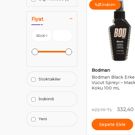
%
21
İndirim
Fiyat
Bodman
Bodman Black Erke
Stoktakiler
Vücut Spreyi – Mas
Koku 100 mL
İndirimli
332,40
422,10
TL
Yeni
Sepete Ekle