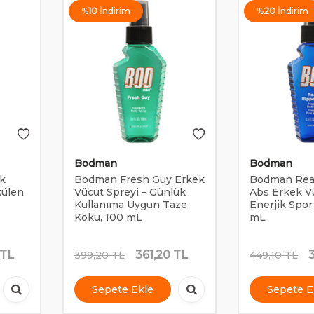
%
10
İndirim
%
20
İndirim
Bodman
Bodman
k
Bodman Fresh Guy Erkek
Bodman Real
külen
Vücut Spreyi – Günlük
Abs Erkek Vü
Kullanıma Uygun Taze
Enerjik Spor
Koku, 100 mL
mL
TL
361,20
TL
399,20
TL
449,10
TL
Sepete Ekle
Sepete E