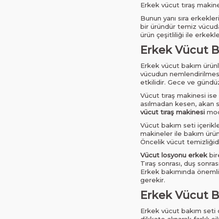
Erkek vücut tıraş makines
Bunun yanı sıra erkekler
bir üründür temiz vücud
ürün çeşitliliği ile erkek
Erkek Vücut Ba
Erkek vücut bakım ürünler
vücudun nemlendirilmesi i
etkilidir. Gece ve gündüz
Vücut tıraş makinesi ise 
asılmadan kesen, akan su
vücut tıraş makinesi
mode
Vücut bakım seti içerikler
makineler ile bakım ürünl
Öncelik vücut temizliğidi
Vücut losyonu erkek
bir
Tıraş sonrası, duş sonra
Erkek bakımında önemli ol
gerekir.
Erkek Vücut Ba
Erkek vücut bakım seti ol