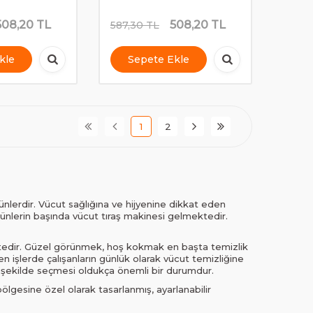
508,20
TL
508,20
TL
587,30
TL
kle
Sepete Ekle
1
2
rünlerdir. Vücut sağlığına ve hijyenine dikkat eden
ürünlerin başında vücut tıraş makinesi gelmektedir.
ektedir. Güzel görünmek, hoş kokmak en başta temizlik
 işlerde çalışanların günlük olarak vücut temizliğine
 şekilde seçmesi oldukça önemli bir durumdur.
 bölgesine özel olarak tasarlanmış, ayarlanabilir