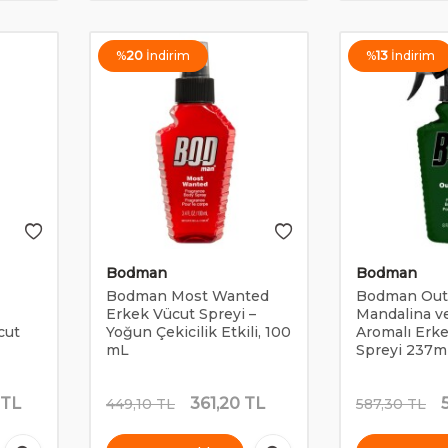
%
20
İndirim
%
13
İndirim
Bodman
Bodman
Bodman Most Wanted
Bodman Out
Erkek Vücut Spreyi –
Mandalina v
cut
Yoğun Çekicilik Etkili, 100
Aromalı Erk
mL
Spreyi 237m
TL
361,20
TL
449,10
TL
587,30
TL