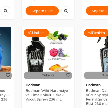
Sepete Ekle
Sepete E
%
13
İndirim
%
13
İndirim
Tükendi
Tük
Bodman
Bodman
ped
Bodman Wild Narenciye
Bodman Dark
reyi –
ve Elma Kokulu Erkek
Vücut Spreyi
, 236
Vücut Spreyi 236 mL
Ferahlığınd
Etki, 236 mL