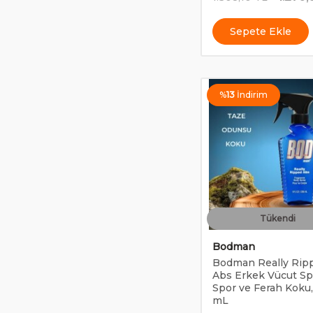
Sepete Ekle
%
13
İndirim
Tükendi
Bodman
Bodman Really Rip
Abs Erkek Vücut Sp
Spor ve Ferah Koku
mL