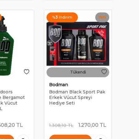
%
3
İndirim
Yeni
Tükendi
Bodman
doors
Bodman Black Sport Pak
e Bergamot
Erkek Vücut Spreyi
ek Vücut
Hediye Seti
L
508,20
TL
1.270,00
TL
1.308,10
TL