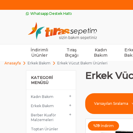
Whatsapp Destek Hattı
İndirimli
Tıraş
Kadın
Erk
Ürünler
Bıçağı
Bakım
Bak
Anasayfa
Erkek Bakım
Erkek Vücut Bakım Ürünleri
Erkek Vüc
KATEGORI
MENÜSÜ
Kadın Bakım
Erkek Bakım
Berber Kuaför
Malzemeleri
%
19
İndirim
Toptan Ürünler