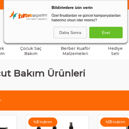
750 TL VE ÜZERİ ALIŞVERİŞLERDE
KARGO BEDAVA
Bildirimlere izin verin
Özel firsatlardan ve güncel kampanyalardan
haberiniz olsun ister misiniz?
ARA
Daha Sonra
Evet
ek
Çocuk Saç
Berber Kuaför
Hediye
ım
Bakım
Malzemeleri
Seti
ut Bakım Ürünleri
%
3
İndirim
%
13
İndirim