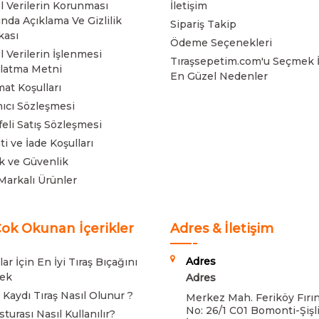
el Verilerin Korunması
İletişim
nda Açıklama Ve Gizlilik
Sipariş Takip
kası
Ödeme Seçenekleri
l Verilerin İşlenmesi
Tıraşsepetim.com'u Seçmek İ
latma Metni
En Güzel Nedenler
mat Koşulları
nıcı Sözleşmesi
eli Satış Sözleşmesi
ti ve İade Koşulları
lik ve Güvenlik
Markalı Ürünler
ok Okunan İçerikler
Adres & İletişim
Adres
ar İçin En İyi Tıraş Bıçağını
ek
Adres
 Kaydı Tıraş Nasıl Olunur ?
Merkez Mah. Feriköy Fırın
No: 26/1 C01 Bomonti-Şişli
turası Nasıl Kullanılır?