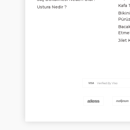
Kafa T
Ustura Nedir ?
Bikini
Pürüz
Bacakl
Etmel
Jilet 