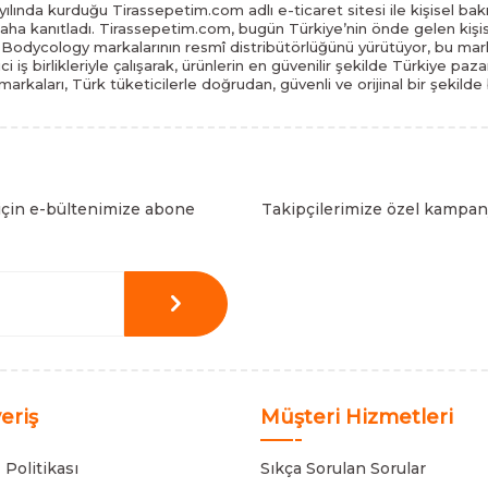
ılında kurduğu Tirassepetim.com adlı e-ticaret sitesi ile kişisel bakı
daha kanıtladı. Tirassepetim.com, bugün Türkiye’nin önde gelen kişis
odycology markalarının resmî distribütörlüğünü yürütüyor, bu marka
tici iş birlikleriyle çalışarak, ürünlerin en güvenilir şekilde Türkiye 
arkaları, Türk tüketicilerle doğrudan, güvenli ve orijinal bir şekilde
için e-bültenimize abone
Takipçilerimize özel kampany
veriş
Müşteri Hizmetleri
 Politikası
Sıkça Sorulan Sorular