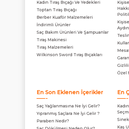
Kadın Tıraş Bıçağı Ve Yedekleri
Kişis
Hakkı
Toptan Tıraş Bıçağı
Politi
Berber Kuaför Malzemeleri
Kişise
İndirimli Ürünler
Aydın
Saç Bakım Ürünleri Ve Şampuanlar
Tesli
Tıraş Makinesi
Kulla
Tıraş Malzemeleri
Mesaf
Wilkinson Sword Tıraş Bıçakları
Garan
Gizli
Özel 
En Son Eklenen İçerikler
En Ç
Saç Yağlanmasına Ne İyi Gelir?
Kadınl
Seçm
Yıpranmış Saçlara Ne İyi Gelir ?
Sinek
Paraben Nedir?
Kaş Us
Saç Dökülmesi Neden Olur?