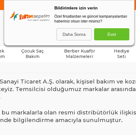
750 TL VE ÜZERİ ALIŞVERİŞLERDE
KARGO BEDAVA
Bildirimlere izin verin
Özel firsatlardan ve güncel kampanyalardan
haberiniz olsun ister misiniz?
ARA
Daha Sonra
Evet
ek
Çocuk Saç
Berber Kuaför
Hediye
ım
Bakım
Malzemeleri
Seti
anayi Ticaret A.Ş. olarak, kişisel bakım ve ko
eyiz. Temsilcisi olduğumuz markalar arasınd
.
 bu markalarla olan resmi distribütörlük ilişki
inde bilgilendirme amacıyla sunulmuştur.