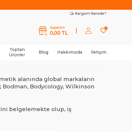
Kargom Nerede?
Sepetim
0
0,00
TL
0
Toptan
Blog
Hakkımızda
İletişim
Ürünler
zmetik alanında global markaların
a; Bodman, Bodycology, Wilkinson
sini belgelemekte olup, iş