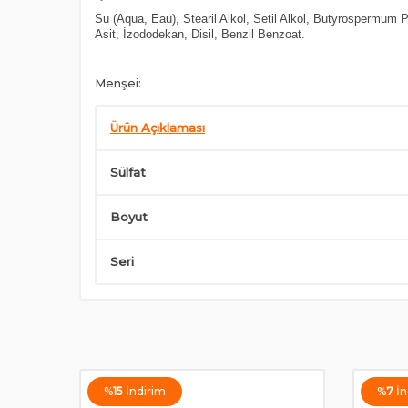
Su (Aqua, Eau), Stearil Alkol, Setil Alkol, Butyrospermum P
Asit, İzododekan, Disil, Benzil Benzoat.
Menşei:
Ürün Açıklaması
Sülfat
Boyut
Seri
%
15
İndirim
%
7
İn