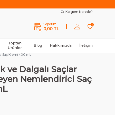
Kargom Nerede?
Sepetim
0
0,00
TL
0
Toptan
Blog
Hakkımızda
İletişim
Ürünler
ici Saç Kremi 400 mL
k ve Dalgalı Saçlar
eyen Nemlendirici Saç
mL