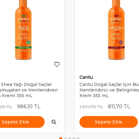
Cantu
 Shea Yağı Doğal Saçlar
Cantu Doğal Saçlar İçin Bu
Yumuşatan ve Nemlendiren
Nemlendirici ve Belirginleş
 Kremi 355 mL
Krem 355 mL
986,10
TL
811,70
TL
,00
TL
1.011,70
TL
Sepete Ekle
Sepete Ekle