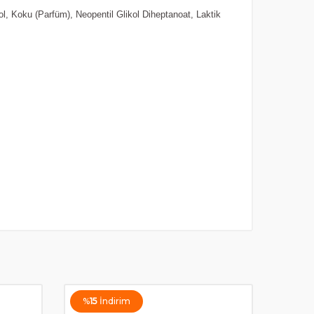
ol, Koku (Parfüm), Neopentil Glikol Diheptanoat, Laktik
%
15
İndirim
%
7
İ