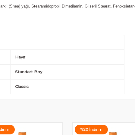
arkii (Shea) yağı, Stearamidopropil Dimetilamin, Gliseril Stearat, Fenoksietan
Hayır
Standart Boy
Classic
dirim
%
20
İndirim