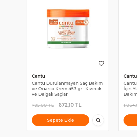
Cantu
Cantu
çlar
Cantu Durulanmayan Saç Bakım
Cantu
ve Onarıcı Krem 453 gr- Kıvırcık
İçin 
ve Dalgalı Saçlar
Bakım
672,10
TL
795,00
TL
1.064
Sepete Ekle