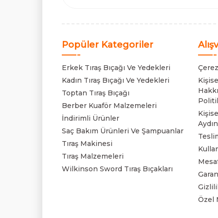
Popüler Kategoriler
Alış
Erkek Tıraş Bıçağı Ve Yedekleri
Çerez
Kadın Tıraş Bıçağı Ve Yedekleri
Kişis
Hakkı
Toptan Tıraş Bıçağı
Politi
Berber Kuaför Malzemeleri
Kişise
İndirimli Ürünler
Aydın
Saç Bakım Ürünleri Ve Şampuanlar
Tesli
Tıraş Makinesi
Kulla
Tıraş Malzemeleri
Mesaf
Wilkinson Sword Tıraş Bıçakları
Garan
Gizli
Özel 