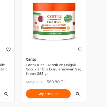
Cantu
Cant
kle
Cantu Kids Kıvırcık ve Dalgalı
Cantu
tirici
Çocuklar İçin Durulanmayan Saç
İçin 
Kremi 283 gr
Başla
569,80
TL
669,00
TL
1.351
Sepete Ekle