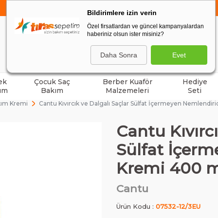
750 TL VE ÜZERİ ALIŞVERİŞLERDE
KARGO BEDAVA
Bildirimlere izin verin
Özel firsatlardan ve güncel kampanyalardan
haberiniz olsun ister misiniz?
ARA
Daha Sonra
Evet
ek
Çocuk Saç
Berber Kuaför
Hediye
ım
Bakım
Malzemeleri
Seti
kım Kremi
Cantu Kıvırcık ve Dalgalı Saçlar Sülfat İçermeyen Nemlendir
Cantu Kıvırcı
Sülfat İçerm
Kremi 400 
Cantu
Ürün Kodu :
07532-12/3EU