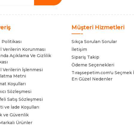
veriş
Müşteri Hizmetleri
 Politikası
Sıkça Sorulan Sorular
el Verilerin Korunması
İletişim
nda Açıklama Ve Gizlilik
Sipariş Takip
kası
Ödeme Seçenekleri
l Verilerin İşlenmesi
Tıraşsepetim.com'u Seçmek İ
latma Metni
En Güzel Nedenler
mat Koşulları
nıcı Sözleşmesi
eli Satış Sözleşmesi
ti ve İade Koşulları
lik ve Güvenlik
Markalı Ürünler