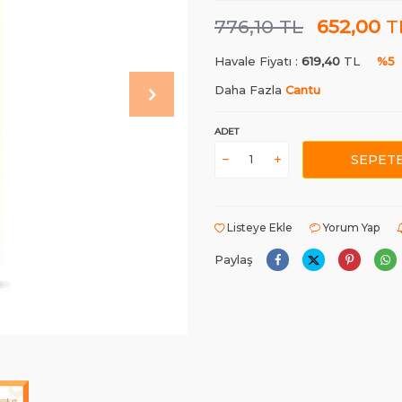
776,10
TL
652,00
T
Havale Fiyatı :
619,40
TL
%5
Daha Fazla
Cantu
ADET
SEPETE
Listeye Ekle
Yorum Yap
Paylaş