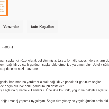
Yorumlar
İade Koşulları
m - 400ml
gan saçlar için özel olarak geliştirilmiştir. Eşsiz formülü sayesinde saçların d
em, sağlıklı ve canlı görünen saçlar elde etmenize yardımcı olur. Üstelik sülfat
saç derinize nazik davranır.
esini korumasına yardımcı olarak sağlıklı ve parlak bir görünüm sağlar.
nde saçın sulu ve canlı görünümünü destekler.
saçlarda güvenle kullanılabilir. Özellikle kıvırcık, yoğun ve dalgalı saçlar için
a doğru masaj yaparak uygulayın. Saçın tüm yüzeyine yayıldığından emin olduk