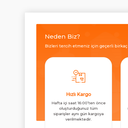
Neden Biz?
Bizleri tercih etmeniz için geçerli birka
Hızlı Kargo
Hafta içi saat 16:00’ten önce
oluşturduğunuz tüm
siparişler aynı gün kargoya
verilmektedir.