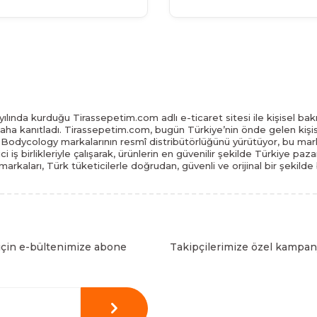
ılında kurduğu Tirassepetim.com adlı e-ticaret sitesi ile kişisel bakı
daha kanıtladı. Tirassepetim.com, bugün Türkiye’nin önde gelen kişis
odycology markalarının resmî distribütörlüğünü yürütüyor, bu marka
tici iş birlikleriyle çalışarak, ürünlerin en güvenilir şekilde Türkiye 
arkaları, Türk tüketicilerle doğrudan, güvenli ve orijinal bir şekilde
için e-bültenimize abone
Takipçilerimize özel kampany