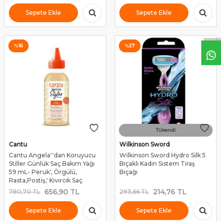
Sepete Ekle
Sepete Ekle
%
16
%
27
Tükendi
Cantu
Wilkinson Sword
Cantu Angela''dan Koruyucu
Wilkinson Sword Hydro Silk 5
Stiller Günlük Saç Bakım Yağı
Bıçaklı Kadın Sistem Tıraş
59 mL- Peruk', Örgülü,
Bıçağı
Rasta,Postiş,' Kıvırcık Saç
656,90
TL
214,76
TL
780,70
TL
293,66
TL
Sepete Ekle
Sepete Ekle