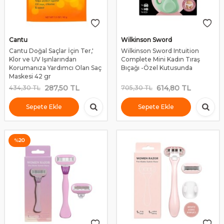
Cantu
Wilkinson Sword
Cantu Doğal Saçlar İçin Ter,'
Wilkinson Sword Intuition
Klor ve UV Işınlarından
Complete Mini Kadın Tıraş
Korumanıza Yardımcı Olan Saç
Bıçağı -Özel Kutusunda
Maskesi 42 gr
287,50
TL
614,80
TL
434,30
TL
705,30
TL
Sepete Ekle
Sepete Ekle
%
20