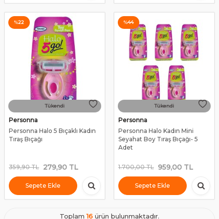
%
22
%
44
Tükendi
Tükendi
Personna
Personna
Personna Halo 5 Bıçaklı Kadın
Personna Halo Kadın Mini
Tıraş Bıçağı
Seyahat Boy Tıraş Bıçağı- 5
Adet
279,90
TL
959,00
TL
359,90
TL
1.700,00
TL
Sepete Ekle
Sepete Ekle
Toplam
16
ürün bulunmaktadır.