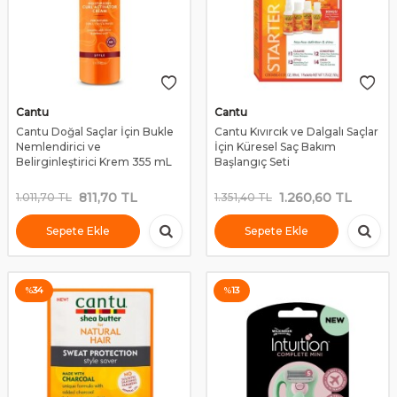
Cantu
Cantu
Cantu Doğal Saçlar İçin Bukle
Cantu Kıvırcık ve Dalgalı Saçlar
Nemlendirici ve
İçin Küresel Saç Bakım
Belirginleştirici Krem 355 mL
Başlangıç Seti
811,70
TL
1.260,60
TL
1.011,70
TL
1.351,40
TL
Sepete Ekle
Sepete Ekle
%
34
%
13