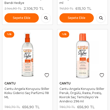
Bandı Hediye
ml
2.106,70
TL
615,10
TL
2.144,90
TL
741,50
TL
Sepete Ekle
Sepete Ekle
%
16
%
16
CANTU
CANTU
Cantu Angela Koruyucu Stiller
Cantu Angela Koruyucu Stiller
Koku Giderici Saç Parfümü 118
Peruk, Örgülü, Rasta, Postiş,
ML
Kıvırcık Saç Temizleyici Ve
Arındırıcı 296 ml
656,90
TL
656,90
TL
780,70
TL
780,70
TL