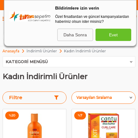
750 TL VE ÜZERİ ALIŞVERİŞLERDE
KARGO BEDAVA
Bildirimlere izin verin
Özel firsatlardan ve güncel kampanyalardan
0
haberiniz olsun ister misiniz?
0
Daha Sonra
Evet
ARA
Anasayfa
İndirimli Ürünler
Kadın İndirimli Ürünler
KATEGORI MENÜSÜ
Kadın İndirimli Ürünler
Filtre
%
20
%
7