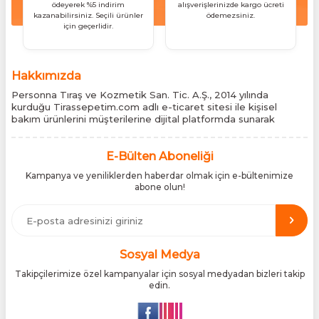
ödeyerek %5 indirim
alışverişlerinizde kargo ücreti
kazanabilirsiniz. Seçili ürünler
ödemezsiniz.
için geçerlidir.
Hakkımızda
Personna Tıraş ve Kozmetik San. Tic. A.Ş., 2014 yılında
kurduğu Tirassepetim.com adlı e-ticaret sitesi ile kişisel
bakım ürünlerini müşterilerine dijital platformda sunarak
sektördeki yenilikçi yaklaşımını bir kez daha kanıtladı.
Tirassepetim.com, bugün Türkiye’nin önde gelen kişisel bakım
siteleri arasında yer almaktadır. Türkiye’de Cantu, Wilkinson
E-Bülten Aboneliği
Sword, Bodman ve Bodycology markalarının resmî
Kampanya ve yeniliklerden haberdar olmak için e-bültenimize
distribütörlüğünü yürütüyor, bu markaların tüm ürünlerini ithal
abone olun!
etmektedir. Tüm ithalat süreçlerimizde orijinallik belgeleri ve
üretici iş birlikleriyle çalışarak, ürünlerin en güvenilir şekilde
Türkiye pazarına ulaşmasını sağlıyoruz. Amacımız, dünya
genelinde milyonlarca kullanıcıya hitap eden bu markaları,
Türk tüketicilerle doğrudan, güvenli ve orijinal bir şekilde
buluşturmaktır.
Sosyal Medya
Takipçilerimize özel kampanyalar için sosyal medyadan bizleri takip
edin.