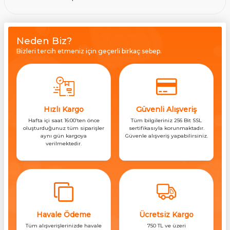
Neden Biz?
Bizleri tercih etmeniz için geçerli birkaç sebep.
Hızlı Kargo
Güvenli Alışveriş
Hafta içi saat 16:00’ten önce
Tüm bilgileriniz 256 Bit SSL
oluşturduğunuz tüm siparişler
sertifikasıyla korunmaktadır.
aynı gün kargoya
Güvenle alışveriş yapabilirsiniz.
verilmektedir.
Havale Ödeme
Ücretsiz Kargo
Tüm alışverişlerinizde havale
750 TL ve üzeri