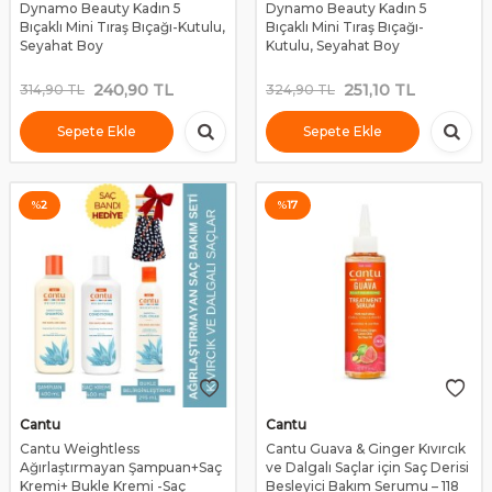
Dynamo Beauty Kadın 5
Dynamo Beauty Kadın 5
Bıçaklı Mini Tıraş Bıçağı-Kutulu,
Bıçaklı Mini Tıraş Bıçağı-
Seyahat Boy
Kutulu, Seyahat Boy
240,90
TL
251,10
TL
314,90
TL
324,90
TL
Sepete Ekle
Sepete Ekle
%
2
%
17
Cantu
Cantu
Cantu Weightless
Cantu Guava & Ginger Kıvırcık
Ağırlaştırmayan Şampuan+Saç
ve Dalgalı Saçlar için Saç Derisi
Kremi+ Bukle Kremi -Saç
Besleyici Bakım Serumu – 118