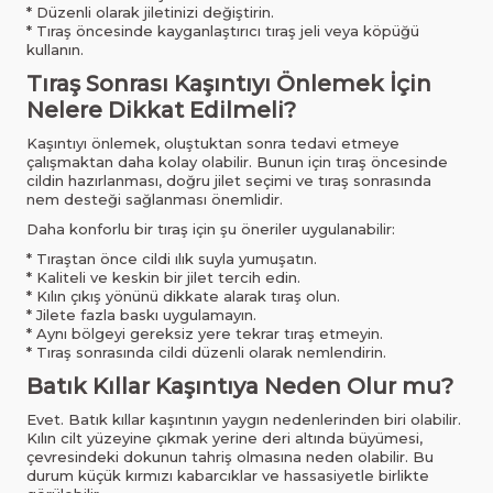
* Düzenli olarak jiletinizi değiştirin.
* Tıraş öncesinde kayganlaştırıcı tıraş jeli veya köpüğü
kullanın.
Tıraş Sonrası Kaşıntıyı Önlemek İçin
Nelere Dikkat Edilmeli?
Kaşıntıyı önlemek, oluştuktan sonra tedavi etmeye
çalışmaktan daha kolay olabilir. Bunun için tıraş öncesinde
cildin hazırlanması, doğru jilet seçimi ve tıraş sonrasında
nem desteği sağlanması önemlidir.
Daha konforlu bir tıraş için şu öneriler uygulanabilir:
* Tıraştan önce cildi ılık suyla yumuşatın.
* Kaliteli ve keskin bir jilet tercih edin.
* Kılın çıkış yönünü dikkate alarak tıraş olun.
* Jilete fazla baskı uygulamayın.
* Aynı bölgeyi gereksiz yere tekrar tıraş etmeyin.
* Tıraş sonrasında cildi düzenli olarak nemlendirin.
Batık Kıllar Kaşıntıya Neden Olur mu?
Evet. Batık kıllar kaşıntının yaygın nedenlerinden biri olabilir.
Kılın cilt yüzeyine çıkmak yerine deri altında büyümesi,
çevresindeki dokunun tahriş olmasına neden olabilir. Bu
durum küçük kırmızı kabarcıklar ve hassasiyetle birlikte