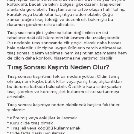
koltuk altı, bacak ve bikini bölgesi gibi düzenli tıraş edilen
alanlarda görülebilir. Tıraştan sonra ciltte oluşan hafif tahriş,
kuruluk veya batık kıllar kaşıntıya neden olabilir. Çoğu
zaman doğru tıraş tekniği ve düzenli cilt bakımıyla bu
durumun görülme riski azaltılabilir.
Tıraş sırasında jilet, yalnızca kılları değil cildin en üst
tabakasındaki ölü hücrelerin bir kısmını da uzaklaştırabilir.
Bu nedenle tıraş sonrasında cilt geçici olarak daha hassas
hale gelebilir. Cilt tipine uygun ürünlerin tercih edilmesi ve
tıraş sonrası bakım yapılması hem kaşıntının azalmasına hem
de cildin daha konforlu hissetmesine yardımcı olabilir.
Tıraş Sonrası Kaşıntı Neden Olur?
Tıraş sonrası kaşıntının tek bir nedeni yoktur. Cildin tahriş
olması, nem kaybı, batık kıllar veya yanlış tıraş alışkanlıkları
bu duruma katkıda bulunabilir. Özellikle kuru cilde yapılan
tıraş işlemleri ve körelmiş jilet kullanımı ciltte sürtünmeyi
artırabilir.
Tıraş sonrası kaşıntıya neden olabilecek başlıca faktörler
şunlardır:
* Körelmiş veya eski jilet kullanmak
* Kuru cilde tıraş olmak
* Tıraş jeli veya köpüğü kullanmamak
* Cilde fazla baskı uygulamak