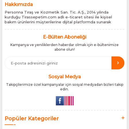
Hakkımızda
Personna Tıraş ve Kozmetik San. Tic. A.Ş., 2014 yılında
kurduğu Tirassepetim.com adlı e-ticaret sitesi ile kişisel
bakım ürünlerini müşterilerine dijital platformda sunarak
sektördeki yenilikçi yaklaşımını bir kez daha kanıtladı.
Tirassepetim.com, bugün Türkiye’nin önde gelen kişisel bakım
siteleri arasında yer almaktadır. Türkiye’de Cantu, Wilkinson
E-Bülten Aboneliği
Sword, Bodman ve Bodycology markalarının resmî
Kampanya ve yeniliklerden haberdar olmak için e-bültenimize
distribütörlüğünü yürütüyor, bu markaların tüm ürünlerini ithal
abone olun!
etmektedir. Tüm ithalat süreçlerimizde orijinallik belgeleri ve
üretici iş birlikleriyle çalışarak, ürünlerin en güvenilir şekilde
Türkiye pazarına ulaşmasını sağlıyoruz. Amacımız, dünya
genelinde milyonlarca kullanıcıya hitap eden bu markaları,
Türk tüketicilerle doğrudan, güvenli ve orijinal bir şekilde
buluşturmaktır.
Sosyal Medya
Takipçilerimize özel kampanyalar için sosyal medyadan bizleri takip
edin.
Popüler Kategoriler