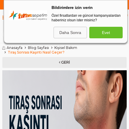
750 TL VE ÜZERİ ALIŞVERİŞLERDE
KARGO BEDAVA
Bildirimlere izin verin
Özel firsatlardan ve güncel kampanyalardan
0
haberiniz olsun ister misiniz?
0
Daha Sonra
Evet
ARA
Anasayfa
Blog Sayfası
Kişisel Bakım
Tıraş Sonrası Kaşıntı Nasıl Geçer?
GERI