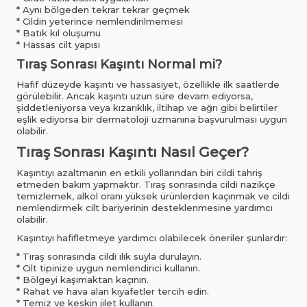
* Aynı bölgeden tekrar tekrar geçmek
* Cildin yeterince nemlendirilmemesi
* Batık kıl oluşumu
* Hassas cilt yapısı
Tıraş Sonrası Kaşıntı Normal mi?
Hafif düzeyde kaşıntı ve hassasiyet, özellikle ilk saatlerde
görülebilir. Ancak kaşıntı uzun süre devam ediyorsa,
şiddetleniyorsa veya kızarıklık, iltihap ve ağrı gibi belirtiler
eşlik ediyorsa bir dermatoloji uzmanına başvurulması uygun
olabilir.
Tıraş Sonrası Kaşıntı Nasıl Geçer?
Kaşıntıyı azaltmanın en etkili yollarından biri cildi tahriş
etmeden bakım yapmaktır. Tıraş sonrasında cildi nazikçe
temizlemek, alkol oranı yüksek ürünlerden kaçınmak ve cildi
nemlendirmek cilt bariyerinin desteklenmesine yardımcı
olabilir.
Kaşıntıyı hafifletmeye yardımcı olabilecek öneriler şunlardır:
* Tıraş sonrasında cildi ılık suyla durulayın.
* Cilt tipinize uygun nemlendirici kullanın.
* Bölgeyi kaşımaktan kaçının.
* Rahat ve hava alan kıyafetler tercih edin.
* Temiz ve keskin jilet kullanın.