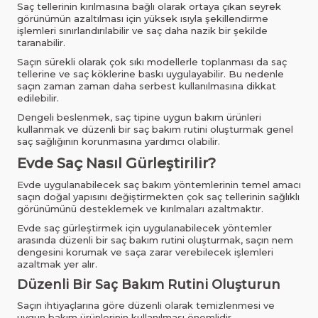
Saç tellerinin kırılmasına bağlı olarak ortaya çıkan seyrek
görünümün azaltılması için yüksek ısıyla şekillendirme
işlemleri sınırlandırılabilir ve saç daha nazik bir şekilde
taranabilir.
Saçın sürekli olarak çok sıkı modellerle toplanması da saç
tellerine ve saç köklerine baskı uygulayabilir. Bu nedenle
saçın zaman zaman daha serbest kullanılmasına dikkat
edilebilir.
Dengeli beslenmek, saç tipine uygun bakım ürünleri
kullanmak ve düzenli bir saç bakım rutini oluşturmak genel
saç sağlığının korunmasına yardımcı olabilir.
Evde Saç Nasıl Gürleştirilir?
Evde uygulanabilecek saç bakım yöntemlerinin temel amacı
saçın doğal yapısını değiştirmekten çok saç tellerinin sağlıklı
görünümünü desteklemek ve kırılmaları azaltmaktır.
Evde saç gürleştirmek için uygulanabilecek yöntemler
arasında düzenli bir saç bakım rutini oluşturmak, saçın nem
dengesini korumak ve saça zarar verebilecek işlemleri
azaltmak yer alır.
Düzenli Bir Saç Bakım Rutini Oluşturun
Saçın ihtiyaçlarına göre düzenli olarak temizlenmesi ve
uygun bakım ürünlerinin kullanılması önemlidir.