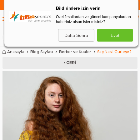
750 TL VE ÜZERİ ALIŞVERİŞLERDE
KARGO BEDAVA
Bildirimlere izin verin
Özel firsatlardan ve güncel kampanyalardan
0
haberiniz olsun ister misiniz?
0
Daha Sonra
Evet
ARA
Anasayfa
Blog Sayfası
Berber ve Kuaför
Saç Nasıl Gürleşir?
GERI