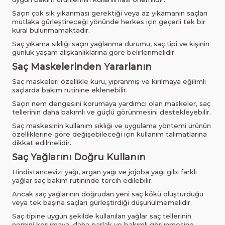
Saçın çok sık yıkanması gerektiği veya az yıkamanın saçları
mutlaka gürleştireceği yönünde herkes için geçerli tek bir
kural bulunmamaktadır.
Saç yıkama sıklığı saçın yağlanma durumu, saç tipi ve kişinin
günlük yaşam alışkanlıklarına göre belirlenmelidir.
Saç Maskelerinden Yararlanın
Saç maskeleri özellikle kuru, yıpranmış ve kırılmaya eğilimli
saçlarda bakım rutinine eklenebilir.
Saçın nem dengesini korumaya yardımcı olan maskeler, saç
tellerinin daha bakımlı ve güçlü görünmesini destekleyebilir.
Saç maskesinin kullanım sıklığı ve uygulama yöntemi ürünün
özelliklerine göre değişebileceği için kullanım talimatlarına
dikkat edilmelidir.
Saç Yağlarını Doğru Kullanın
Hindistancevizi yağı, argan yağı ve jojoba yağı gibi farklı
yağlar saç bakım rutininde tercih edilebilir.
Ancak saç yağlarının doğrudan yeni saç kökü oluşturduğu
veya tek başına saçları gürleştirdiği düşünülmemelidir.
Saç tipine uygun şekilde kullanılan yağlar saç tellerinin
nemini korumaya, daha parlak ve bakımlı görünmesine