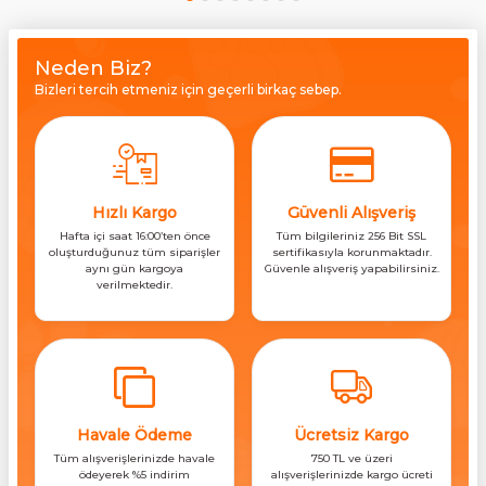
Neden Biz?
Bizleri tercih etmeniz için geçerli birkaç sebep.
Hızlı Kargo
Güvenli Alışveriş
Hafta içi saat 16:00’ten önce
Tüm bilgileriniz 256 Bit SSL
oluşturduğunuz tüm siparişler
sertifikasıyla korunmaktadır.
aynı gün kargoya
Güvenle alışveriş yapabilirsiniz.
verilmektedir.
Havale Ödeme
Ücretsiz Kargo
Tüm alışverişlerinizde havale
750 TL ve üzeri
ödeyerek %5 indirim
alışverişlerinizde kargo ücreti