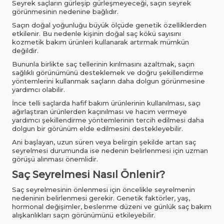
Seyrek saçların gürleşip gürleşmeyeceği, saçın seyrek
görünmesinin nedenine bağlıdır.
Saçın doğal yoğunluğu büyük ölçüde genetik özelliklerden
etkilenir. Bu nedenle kişinin doğal saç kökü sayısını
kozmetik bakım ürünleri kullanarak artırmak mümkün
değildir.
Bununla birlikte saç tellerinin kırılmasını azaltmak, saçın
sağlıklı görünümünü desteklemek ve doğru şekillendirme
yöntemlerini kullanmak saçların daha dolgun görünmesine
yardımcı olabilir.
İnce telli saçlarda hafif bakım ürünlerinin kullanılması, saçı
ağırlaştıran ürünlerden kaçınılması ve hacim vermeye
yardımcı şekillendirme yöntemlerinin tercih edilmesi daha
dolgun bir görünüm elde edilmesini destekleyebilir.
Ani başlayan, uzun süren veya belirgin şekilde artan saç
seyrelmesi durumunda ise nedenin belirlenmesi için uzman
görüşü alınması önemlidir.
Saç Seyrelmesi Nasıl Önlenir?
Saç seyrelmesinin önlenmesi için öncelikle seyrelmenin
nedeninin belirlenmesi gerekir. Genetik faktörler, yaş,
hormonal değişimler, beslenme düzeni ve günlük saç bakım
alışkanlıkları saçın görünümünü etkileyebilir.