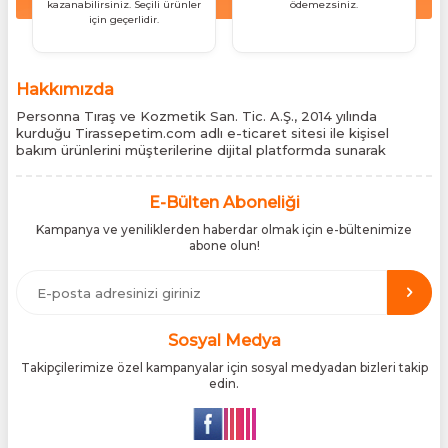
kazanabilirsiniz. Seçili ürünler
ödemezsiniz.
için geçerlidir.
Hakkımızda
Personna Tıraş ve Kozmetik San. Tic. A.Ş., 2014 yılında
kurduğu Tirassepetim.com adlı e-ticaret sitesi ile kişisel
bakım ürünlerini müşterilerine dijital platformda sunarak
sektördeki yenilikçi yaklaşımını bir kez daha kanıtladı.
Tirassepetim.com, bugün Türkiye’nin önde gelen kişisel bakım
siteleri arasında yer almaktadır. Türkiye’de Cantu, Wilkinson
E-Bülten Aboneliği
Sword, Bodman ve Bodycology markalarının resmî
Kampanya ve yeniliklerden haberdar olmak için e-bültenimize
distribütörlüğünü yürütüyor, bu markaların tüm ürünlerini ithal
abone olun!
etmektedir. Tüm ithalat süreçlerimizde orijinallik belgeleri ve
üretici iş birlikleriyle çalışarak, ürünlerin en güvenilir şekilde
Türkiye pazarına ulaşmasını sağlıyoruz. Amacımız, dünya
genelinde milyonlarca kullanıcıya hitap eden bu markaları,
Türk tüketicilerle doğrudan, güvenli ve orijinal bir şekilde
buluşturmaktır.
Sosyal Medya
Takipçilerimize özel kampanyalar için sosyal medyadan bizleri takip
edin.