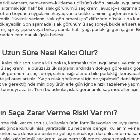
n etkili yöntem, nem–tanım–kilitleme üçlüsünü doğru sırayla uygulama
i artırmak için hafif bir ıslak görünümlü saç kremi, avuç içi–sıkıştırma t
eri boyunca uygulanır; ihtiyaç varsa bukle tanımını güçlendirmek ü
 verilir. “Kıvırcık saçların ıslak görünmesi için” difüzörle düşük ısıda
etikleyebilir. Son aşamada ıslak görünümlü saç spreyi, bukleleri sert
miş sprey şişesi veya birkaç damla hafif yağ, parlaklığı geri çağırır.
adan cam parlaklığıyla birleşir.
Uzun Süre Nasıl Kalıcı Olur?
l kalıcı olur sorusunda kilit nokta, katmanlı ürün uygulaması ve m
ü saç kremi ile pürüzsüzlük sağlanır; ardından dokuya göre ıslak g
ak görünümlü saç spreyi, sahne ışığı altında bile parlaklığı koruyacak ş
lide jel oranı artırılır. “Saçın ıslak görünmesi için ne yapılmalı” denild
ve gerektiğinde mini boy ürünlerle gün içinde hızlı tazeleme yapm
sürtünmeyi azaltır. Tüm bu adımlar, ıslak görünümlü saç modelleri içi
ın Saça Zarar Verme Riski Var mı?
e riski var mı sorusu, kullanılan ürün formülasyonları ve uygulama sıklı
ıldığında kuruluk hissi yaratabilir; bu nedenle dengeli kullanım ve ne
ürünler, saç derisinde birikime yol açmamak için düzenli arındırma şam
nde ıslak görünümlü saç kremi veya nem yüklemesi yapan maskeler, 