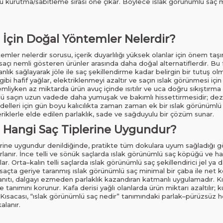
kurutma/sabitleme sırası öne çıkar. Böylece ıslak görünümlü saç mo
 İçin Doğal Yöntemler Nelerdir?
mler nelerdir sorusu, içerik duyarlılığı yüksek olanlar için önem taşır
r, saçı nemli gösteren ürünler arasında daha doğal alternatiflerdir. Bu
nlık sağlayarak jöle ile saç şekillendirme kadar belirgin bir tutuş o
ibi hafif yağlar, elektriklenmeyi azaltır ve saçın ıslak görünmesi için
mliyken az miktarda ürün avuç içinde ısıtılır ve uca doğru sıkıştırma h
ümlü saçın uzun vadede daha yumuşak ve bakımlı hissettirmesidir; dez
lleri için gün boyu kalıcılıkta zaman zaman ek bir ıslak görünümlü s
eriklerle elde edilen parlaklık, sade ve sağduyulu bir çözüm sunar.
 Hangi Saç Tiplerine Uygundur?
erine uygundur denildiğinde, pratikte tüm dokulara uyum sağladığı gö
arlanır. İnce telli ve sönük saçlarda ıslak görünümlü saç köpüğü ve ha
. Orta–kalın telli saçlarda ıslak görünümlü saç şekillendirici jel ya 
saçta geriye taranmış ıslak görünümlü saç minimal bir çaba ile net k
 yanıtı, dalgayı ezmeden parlaklık kazandıran katmanlı uygulamadır. K
ukle tanımını korunur. Kafa derisi yağlı olanlarda ürün miktarı azaltılır;
. Kısacası, “ıslak görünümlü saç nedir” tanımındaki parlak–pürüzsüz he
alanır.