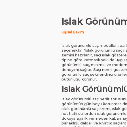
Islak Görünüml
Kişisel Bakım
Islak görünümlü saç modelleri, par
seçenektir. “Islak görünümlü saç na
zemini hazırlanır, saçı ıslak göste
tipine göre katmanlı şekilde uygulan
görünümlü saç, minimal ve modern 
deneyimi sağlar. Saçı nemli gösteren
görünümlü saç şekillendirici ürünler
bütünlüğü korunur.
Islak Görünümlü
Islak görünümlü saç nedir sorusunun
görünümün gün boyu korunmasıdır. Kl
ıslak görünümlü saç kremi, ıslak gö
net hatlı stillerden ıslak görünüml
dokuya ağırlık vermeden kabarmayı 
parlaklığı, dalgalı ve kıvırcık saçl