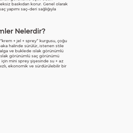
ereksiz baskıdan korur. Genel olarak
aç yapımı saç–deri sağlığıyla
mler Nelerdir?
“krem + jel + sprey” kurgusu, çoğu
baka halinde sürülür, istenen stile
r. Dalga ve buklede ıslak görünümlü
ış ıslak görünümlü saç görünümü
 için mini sprey şişesinde su + az
zlı, ekonomik ve sürdürülebilir bir