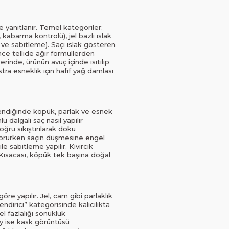
 yanıtlanır. Temel kategoriler:
kabarma kontrolü), jel bazlı ıslak
 ve sabitleme). Saçı ıslak gösteren
nce tellide ağır formüllerden
rinde, ürünün avuç içinde ısıtılıp
tra esneklik için hafif yağ damlası
lendiğinde köpük, parlak ve esnek
 dalgalı saç nasıl yapılır
oğru sıkıştırılarak doku
u korurken saçın düşmesine engel
e sabitleme yapılır. Kıvırcık
. Kısacası, köpük tek başına doğal
re yapılır. Jel, cam gibi parlaklık
endirici” kategorisinde kalıcılıkta
jel fazlalığı sönüklük
ey ise kask görüntüsü