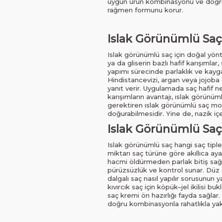
uygun ürün kombinasyonu ve doğru 
rağmen formunu korur.
Islak Görünümlü Saç
Islak görünümlü saç için doğal yönte
ya da gliserin bazlı hafif karışımla
yapımı sürecinde parlaklık ve kayga
Hindistancevizi, argan veya jojoba g
yanıt verir. Uygulamada saç hafif ne
karışımların avantajı, ıslak görün
gerektiren ıslak görünümlü saç mode
doğurabilmesidir. Yine de, nazik iç
Islak Görünümlü Saç
Islak görünümlü saç hangi saç tipl
miktarı saç türüne göre akıllıca ay
hacmi öldürmeden parlak bitiş sağlar
pürüzsüzlük ve kontrol sunar. Düz 
dalgalı saç nasıl yapılır sorusunun
kıvırcık saç için köpük–jel ikilisi b
saç kremi ön hazırlığı fayda sağlar
doğru kombinasyonla rahatlıkla yak