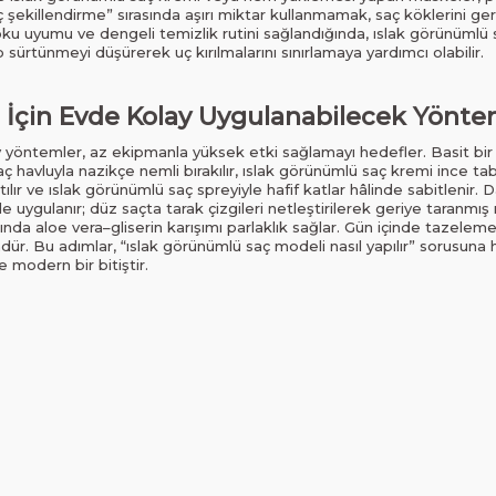
saç şekillendirme” sırasında aşırı miktar kullanmamak, saç köklerini g
ku uyumu ve dengeli temizlik rutini sağlandığında, ıslak görünümlü s
 sürtünmeyi düşürerek uç kırılmalarını sınırlamaya yardımcı olabilir.
 İçin Evde Kolay Uygulanabilecek Yönte
y yöntemler, az ekipmanla yüksek etki sağlamayı hedefler. Basit bir 
 saç havluyla nazikçe nemli bırakılır, ıslak görünümlü saç kremi ince ta
ağıtılır ve ıslak görünümlü saç spreyiyle hafif katlar hâlinde sabitleni
yle uygulanır; düz saçta tarak çizgileri netleştirilerek geriye taranm
ğında aloe vera–gliserin karışımı parlaklık sağlar. Gün içinde tazeleme
ür. Bu adımlar, “ıslak görünümlü saç modeli nasıl yapılır” sorusuna hı
e modern bir bitiştir.