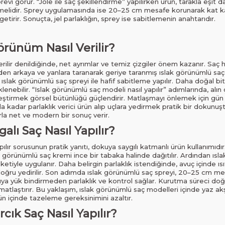
vi görür. “Jöle ile saç şekillendirme” yapılırken ürün, tarakla eşit d
melidir. Sprey uygulamasında ise 20–25 cm mesafe korunarak kat kat
getirir. Sonuçta, jel parlaklığın, sprey ise sabitlemenin anahtarıdır.
örünüm Nasıl Verilir?
erilir denildiğinde, net ayrımlar ve temiz çizgiler önem kazanır. Saç 
önden arkaya ve yanlara taranarak geriye taranmış ıslak görünümlü saç 
; ıslak görünümlü saç spreyi ile hafif sabitleme yapılır. Daha doğal bi
enebilir. “Islak görünümlü saç modeli nasıl yapılır” adımlarında, alın
eştirmek görsel bütünlüğü güçlendirir. Matlaşmayı önlemek için gün
kadar parlaklık verici ürün alıp uçlara yedirmek pratik bir dokunuşt
la net ve modern bir sonuç verir.
lı Saç Nasıl Yapılır?
pılır sorusunun pratik yanıtı, dokuya saygılı katmanlı ürün kullanımı
görünümlü saç kremi ince bir tabaka halinde dağıtılır. Ardından ısl
tiyle uygulanır. Daha belirgin parlaklık istendiğinde, avuç içinde ısı
ru yedirilir. Son adımda ıslak görünümlü saç spreyi, 20–25 cm mesaf
ya yük bindirmeden parlaklık ve kontrol sağlar. Kurutma süreci doğa
işi matlaştırır. Bu yaklaşım, ıslak görünümlü saç modelleri içinde yaz 
gün içinde tazeleme gereksinimini azaltır.
cık Saç Nasıl Yapılır?