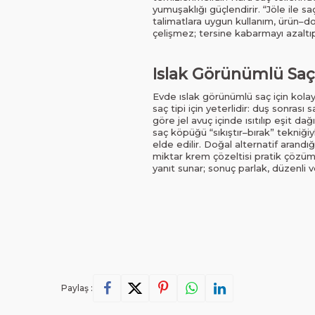
yumuşaklığı güçlendirir. “Jöle ile 
talimatlara uygun kullanım, ürün–do
çelişmez; tersine kabarmayı azaltıp
Islak Görünümlü Saç
Evde ıslak görünümlü saç için kola
saç tipi için yeterlidir: duş sonrası
göre jel avuç içinde ısıtılıp eşit d
saç köpüğü “sıkıştır–bırak” tekniği
elde edilir. Doğal alternatif arandı
miktar krem çözeltisi pratik çözümd
yanıt sunar; sonuç parlak, düzenli v
Paylaş :