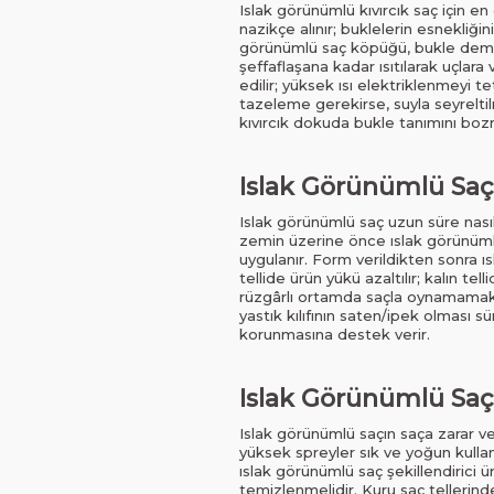
Islak görünümlü kıvırcık saç için e
nazikçe alınır; buklelerin esnekliğin
görünümlü saç köpüğü, bukle demetl
şeffaflaşana kadar ısıtılarak uçlara
edilir; yüksek ısı elektriklenmeyi t
tazeleme gerekirse, suyla seyreltil
kıvırcık dokuda bukle tanımını bozm
Islak Görünümlü Saç 
Islak görünümlü saç uzun süre nası
zemin üzerine önce ıslak görünüml
uygulanır. Form verildikten sonra ısl
tellide ürün yükü azaltılır; kalın tel
rüzgârlı ortamda saçla oynamamak 
yastık kılıfının saten/ipek olması 
korunmasına destek verir.
Islak Görünümlü Saç
Islak görünümlü saçın saça zarar verm
yüksek spreyler sık ve yoğun kullan
ıslak görünümlü saç şekillendirici 
temizlenmelidir. Kuru saç telleri