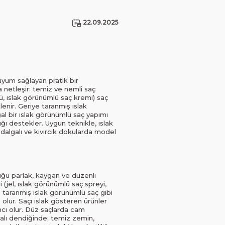
22.09.2025
uyum sağlayan pratik bir
a netleşir: temiz ve nemli saç
ğü, ıslak görünümlü saç kremi) saç
lenir. Geriye taranmış ıslak
l bir ıslak görünümlü saç yapımı
ığı destekler. Uygun teknikle, ıslak
, dalgalı ve kıvırcık dokularda model
uğu parlak, kaygan ve düzenli
(jel, ıslak görünümlü saç spreyi,
e taranmış ıslak görünümlü saç gibi
 olur. Saçı ıslak gösteren ürünler
mcı olur. Düz saçlarda cam
lmalı dendiğinde; temiz zemin,