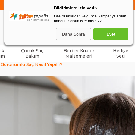
750 TL VE ÜZERİ ALIŞVERİŞLERDE
KARGO BEDAVA
Bildirimlere izin verin
Özel firsatlardan ve güncel kampanyalardan
haberiniz olsun ister misiniz?
ARA
Daha Sonra
Evet
ek
Çocuk Saç
Berber Kuaför
Hediye
ım
Bakım
Malzemeleri
Seti
 Görünümlü Saç Nasıl Yapılır?