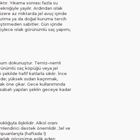
ktır. Yıkama sonrası fazla su
ekniğiyle yayılır. Ardından ıslak
zere az miktarda jel avuç içinde
 kurutma ya da doğal kuruma tercih
leştirmeden sabitler. Gün içinde
 Böylece ıslak görünümlü saç yapımı,
inimum dokunuştur. Temiz–nemli
örünümlü saç köpüğü veya jel
ekilde hafif katlarla sıkılır. İnce
iğinde; yüksek ısıdan kaçınmak,
ak öne çıkar. Gece kullanımında
n sabah yapılan şeklin geceye kadar
ğıyla ilişkilidir. Alkol oranı
mlendirici destek önemlidir. Jel ve
puanlarıyla (haftada 1)
parlak görünüme eşlik eden