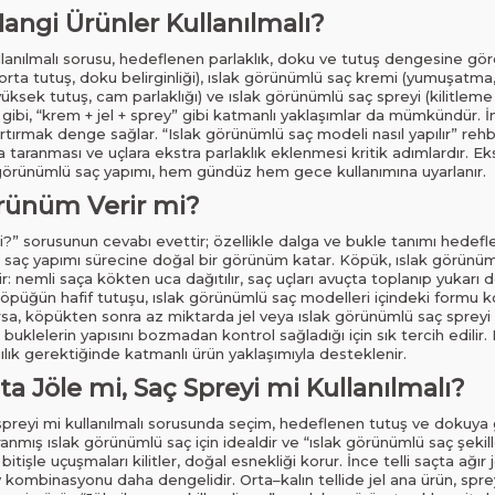
angi Ürünler Kullanılmalı?
llanılmalı sorusu, hedeflenen parlaklık, doku ve tutuş dengesine göre
rta tutuş, doku belirginliği), ıslak görünümlü saç kremi (yumuşatma, 
yüksek tutuş, cam parlaklığı) ve ıslak görünümlü saç spreyi (kilitleme
i gibi, “krem + jel + sprey” gibi katmanlı yaklaşımlar da mümkündür. İ
rtırmak denge sağlar. “Islak görünümlü saç modeli nasıl yapılır” rehbe
 taranması ve uçlara ekstra parlaklık eklenmesi kritik adımlardır. Eks
k görünümlü saç yapımı, hem gündüz hem gece kullanımına uyarlanır.
rünüm Verir mi?
?” sorusunun cevabı evettir; özellikle dalga ve bukle tanımı hedef
ü saç yapımı sürecine doğal bir görünüm katar. Köpük, ıslak görünümlü
 nemli saça kökten uca dağıtılır, saç uçları avuçta toplanıp yukarı d
arda köpüğün hafif tutuşu, ıslak görünümlü saç modelleri içindeki form
rsa, köpükten sonra az miktarda jel veya ıslak görünümlü saç spreyi il
 buklelerin yapısını bozmadan kontrol sağladığı için sık tercih edilir
ıcılık gerektiğinde katmanlı ürün yaklaşımıyla desteklenir.
a Jöle mi, Saç Spreyi mi Kullanılmalı?
spreyi mi kullanılmalı sorusunda seçim, hedeflenen tutuş ve dokuya gö
ranmış ıslak görünümlü saç için idealdir ve “ıslak görünümlü saç şekill
itişle uçuşmaları kilitler, doğal esnekliği korur. İnce telli saçta ağır 
y kombinasyonu daha dengelidir. Orta–kalın tellide jel ana ürün, spr