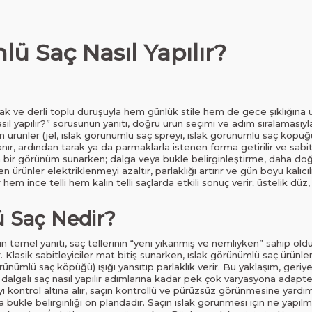
ü Saç Nasıl Yapılır?
lak ve derli toplu duruşuyla hem günlük stile hem de gece şıklığına 
sıl yapılır?” sorusunun yanıtı, doğru ürün seçimi ve adım sıralamasıyl
ren ürünler (jel, ıslak görünümlü saç spreyi, ıslak görünümlü saç köpü
ır, ardından tarak ya da parmaklarla istenen forma getirilir ve sabit
bir görünüm sunarken; dalga veya bukle belirginleştirme, daha doğa
 ürünler elektriklenmeyi azaltır, parlaklığı artırır ve gün boyu kalıcıl
 hem ince telli hem kalın telli saçlarda etkili sonuç verir; üstelik düz
 Saç Nedir?
 temel yanıtı, saç tellerinin “yeni yıkanmış ve nemliyken” sahip old
asik sabitleyiciler mat bitiş sunarken, ıslak görünümlü saç ürünleri 
rünümlü saç köpüğü) ışığı yansıtıp parlaklık verir. Bu yaklaşım, geriy
ü dalgalı saç nasıl yapılır adımlarına kadar pek çok varyasyona adapte
kontrol altına alır, saçın kontrollü ve pürüzsüz görünmesine yardı
arda bukle belirginliği ön plandadır. Saçın ıslak görünmesi için ne yapı