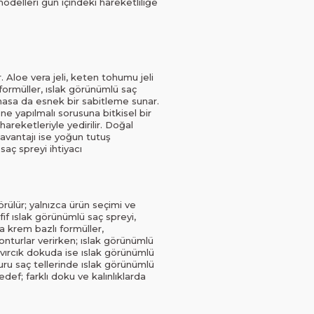
delleri gün içindeki hareketliliğe
. Aloe vera jeli, keten tohumu jeli
 formüller, ıslak görünümlü saç
lmasa da esnek bir sabitleme sunar.
 ne yapılmalı sorusuna bitkisel bir
areketleriyle yedirilir. Doğal
avantajı ise yoğun tutuş
aç spreyi ihtiyacı
rülür; yalnızca ürün seçimi ve
fif ıslak görünümlü saç spreyi,
da krem bazlı formüller,
onturlar verirken; ıslak görünümlü
ıvırcık dokuda ise ıslak görünümlü
 kuru saç tellerinde ıslak görünümlü
def; farklı doku ve kalınlıklarda