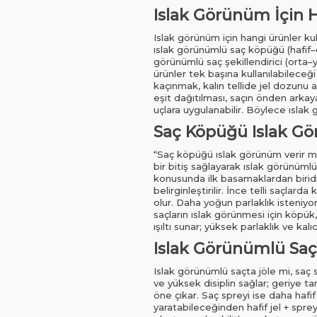
Islak Görünüm İçin H
Islak görünüm için hangi ürünler ku
ıslak görünümlü saç köpüğü (hafif–o
görünümlü saç şekillendirici (orta–
ürünler tek başına kullanılabileceğ
kaçınmak, kalın tellide jel dozunu a
eşit dağıtılması, saçın önden arkaya
uçlara uygulanabilir. Böylece ısla
Saç Köpüğü Islak Gö
“Saç köpüğü ıslak görünüm verir mi
bir bitiş sağlayarak ıslak görünüml
konusunda ilk basamaklardan biridir:
belirginleştirilir. İnce telli saçl
olur. Daha yoğun parlaklık isteniyo
saçların ıslak görünmesi için köpük,
ışıltı sunar; yüksek parlaklık ve kal
Islak Görünümlü Saçt
Islak görünümlü saçta jöle mi, saç 
ve yüksek disiplin sağlar; geriye ta
öne çıkar. Saç spreyi ise daha hafif b
yaratabileceğinden hafif jel + spre