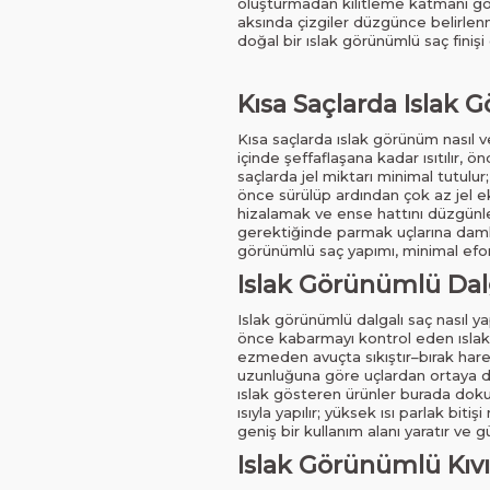
oluşturmadan kilitleme katmanı göre
aksında çizgiler düzgünce belirlen
doğal bir ıslak görünümlü saç finişi 
Kısa Saçlarda Islak G
Kısa saçlarda ıslak görünüm nasıl v
içinde şeffaflaşana kadar ısıtılır, 
saçlarda jel miktarı minimal tutulur
önce sürülüp ardından çok az jel ekl
hizalamak ve ense hattını düzgünl
gerektiğinde parmak uçlarına damla 
görünümlü saç yapımı, minimal efor
Islak Görünümlü Dalga
Islak görünümlü dalgalı saç nasıl ya
önce kabarmayı kontrol eden ıslak 
ezmeden avuçta sıkıştır–bırak hareke
uzunluğuna göre uçlardan ortaya doğ
ıslak gösteren ürünler burada doku
ısıyla yapılır; yüksek ısı parlak bit
geniş bir kullanım alanı yaratır ve 
Islak Görünümlü Kıvır