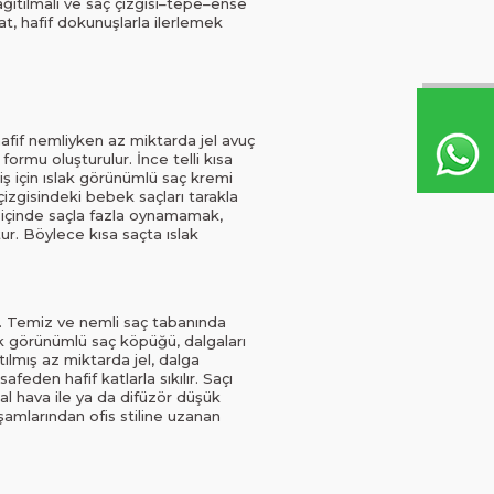
ağıtılmalı ve saç çizgisi–tepe–ense
, hafif dokunuşlarla ilerlemek
hafif nemliyken az miktarda jel avuç
formu oluşturulur. İnce telli kısa
tiş için ıslak görünümlü saç kremi
 çizgisindeki bebek saçları tarakla
 içinde saçla fazla oynamamak,
ur. Böylece kısa saçta ıslak
dır. Temiz ve nemli saç tabanında
ak görünümlü saç köpüğü, dalgaları
tılmış az miktarda jel, dalga
eden hafif katlarla sıkılır. Saçı
l hava ile ya da difüzör düşük
akşamlarından ofis stiline uzanan