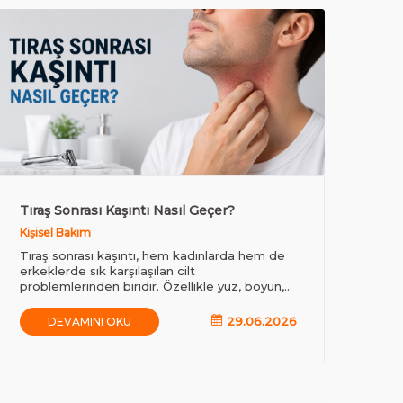
Tıraş Sonrası Kaşıntı Nasıl Geçer?
Sak
Kişisel Bakım
Erk
Tıraş sonrası kaşıntı, hem kadınlarda hem de
Sak
erkeklerde sık karşılaşılan cilt
en 
problemlerinden biridir. Özellikle yüz, boyun,
Anc
koltuk altı, bacak ve bikini bölgesi gibi düzenli
tell
tıraş edilen alanlarda görülebilir.
29.06.2026
DEVAMINI OKU