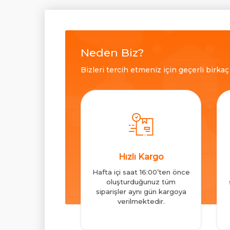
Neden Biz?
Bizleri tercih etmeniz için geçerli birka
Hızlı Kargo
Hafta içi saat 16:00’ten önce
oluşturduğunuz tüm
siparişler aynı gün kargoya
verilmektedir.