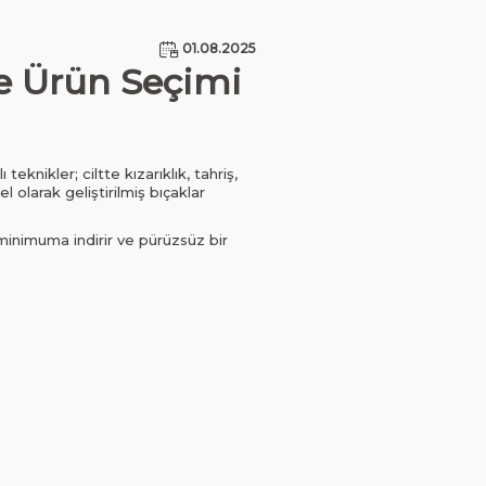
01.08.2025
 ve Ürün Seçimi
teknikler; ciltte kızarıklık, tahriş,
el olarak geliştirilmiş bıçaklar
şi minimuma indirir ve pürüzsüz bir