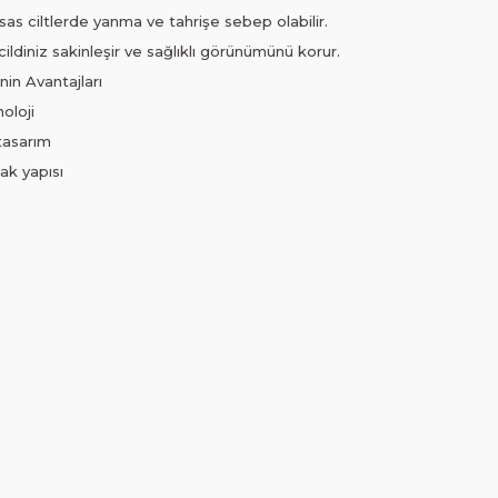
sas ciltlerde yanma ve tahrişe sebep olabilir.
ildiniz sakinleşir ve sağlıklı görünümünü korur.
in Avantajları
oloji
tasarım
ak yapısı