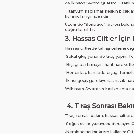
•Wilkinson Sword Quattro Titaniu
Titanyum kaplamalı keskin bıçakları
kullanıcılar için idealdir.
Üzerinde “Sensitive” ibaresi bulunan
doğru tercihtir.
3. Hassas Ciltler İçi
Hassas ciltlerde tahrişi önlemek iç
•Sakal çıkış yönünde tıraş yapın: Ter
•Bıçağı bastırmayın, hafif hareketler
•Her birkaç hamlede bıçağı temizleyi
•İkinci geçiş gerekiyorsa, nazik ha
Wilkinson Sword’un keskin ama nazi
4. Tıraş Sonrası Ba
Tıraş sonrası bakım, hassas ciltler
•Soğuk su ile yüzünüzü durulayın: G
•Nemlendirici bir krem kullanın: Cilt 