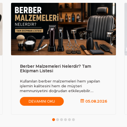
Berber Malzemeleri Nelerdir? Tam
Ekipman Listesi
Kullanılan berber malzemeleri hem yapılan
işlemin kalitesini hem de müşteri
memnuniyetini doğrudan etkileyebilir.
Profesyonel bir berber salonunda kullanılan
ekipmanlar; saç kesimi, sakal tıraşı,
05.08.2026
DEVAMINI OKU
şekillendirme, hijyen ve bakım gibi birçok farklı
işlem için özel olarak tasarlanmıştır.