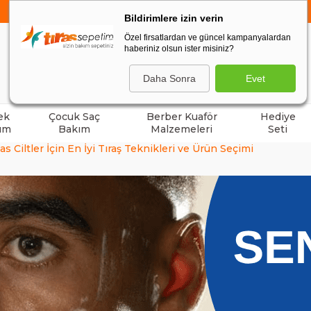
750 TL VE ÜZERİ ALIŞVERİŞLERDE
KARGO BEDAVA
Bildirimlere izin verin
Özel firsatlardan ve güncel kampanyalardan
haberiniz olsun ister misiniz?
ARA
Daha Sonra
Evet
ek
Çocuk Saç
Berber Kuaför
Hediye
ım
Bakım
Malzemeleri
Seti
s Ciltler İçin En İyi Tıraş Teknikleri ve Ürün Seçimi