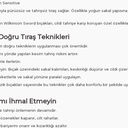
m Sensitive
yla pürüzsüz ve tahrişsiz tıraş sağlar. Özellikle yoğun sakal yapısına
 Wilkinson Sword bıçakları, cildi tahrişe karşı koruyan özel özellikle
n Doğru Tıraş Teknikleri
in doğru tekniklerin uygulanması çok önemlidir.
s yönde yapılan kesim tahriş riskini artırır.
le ilerletin.
n: Bıçak üzerindeki sakal kalıntıları, keskinliği düşürür ve cildi çizer
reketlerle ve sakal yönüne paralel uygulayın.
k bıçakları sayesinde bu teknikler çok daha konforlu bir şekilde uyg
kımı İhmal Etmeyin
de tahrişi önlemenin devamıdır.
özenekler kapanır, cilt rahatlar.
bariyerini onarır ve kızarıklığı azaltır.