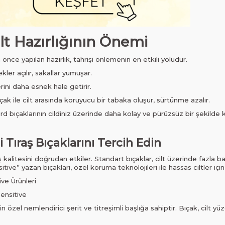
ilt Hazırlığının Önemi
önce yapılan hazırlık, tahrişi önlemenin en etkili yoludur.
kler açılır, sakallar yumuşar.
rini daha esnek hale getirir.
ıçak ile cilt arasında koruyucu bir tabaka oluşur, sürtünme azalır.
d bıçaklarının cildiniz üzerinde daha kolay ve pürüzsüz bir şekilde 
li Tıraş Bıçaklarını Tercih Edin
aş kalitesini doğrudan etkiler. Standart bıçaklar, cilt üzerinde fazla b
ve” yazan bıçakları, özel koruma teknolojileri ile hassas ciltler için
ve Ürünleri
ensitive
in özel nemlendirici şerit ve titreşimli başlığa sahiptir. Bıçak, cilt 