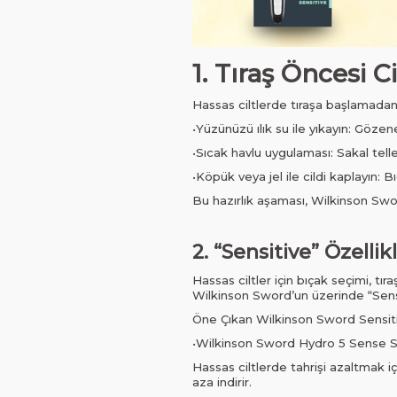
1. Tıraş Öncesi C
Hassas ciltlerde tıraşa başlamadan 
•Yüzünüzü ılık su ile yıkayın: Gözene
•Sıcak havlu uygulaması: Sakal telle
•Köpük veya jel ile cildi kaplayın: B
Bu hazırlık aşaması, Wilkinson Swor
2. “Sensitive” Özellik
Hassas ciltler için bıçak seçimi, tır
Wilkinson Sword’un üzerinde “Sensiti
Öne Çıkan Wilkinson Sword Sensiti
•Wilkinson Sword Hydro 5 Sense S
Hassas ciltlerde tahrişi azaltmak iç
aza indirir.