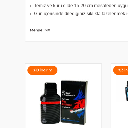
Temiz ve kuru cilde 15-20 cm mesafeden uygul
Gün içerisinde dilediğiniz sıklıkta tazelenmek iç
Menşei:MX
%
19
İndirim
%
3
İn