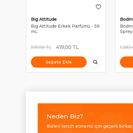
Big Attitude
Bodm
t
Big Attitude Erkek Parfümü - 59
Bodma
00 mL
mL
Sprey
419,00
TL
519,00
TL
1.283,
Sepete Ekle
Neden Biz?
Bizleri tercih etmeniz için geçerli birka