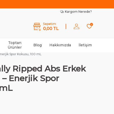
Kargom Nerede?
Sepetim
0
0,00
TL
0
Toptan
Blog
Hakkımızda
İletişim
Ürünler
nerjik Spor Kokusu, 100 mL
ly Ripped Abs Erkek
 – Enerjik Spor
 mL