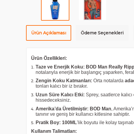
Ürün Açıklaması
Ödeme Seçenekleri
Ürün Özellikleri:
Taze ve Enerjik Koku:
BOD Man Really Rip
notalarıyla enerjik bir başlangıç yaparken, ferah 
Zengin Koku Katmanları:
Orta notalarda
ada
tonları kalıcı bir iz bırakır.
Uzun Süre Kalıcı Etki:
Sprey, saatlerce kalıcı
hissedeceksiniz.
Amerika’da Üretilmiştir:
BOD Man
, Amerika’n
tanınır ve geniş bir kullanıcı kitlesine sahiptir.
Pratik Boy:
100ML
'lik boyutu ile kolay taşına
Kullanım Talimatları: