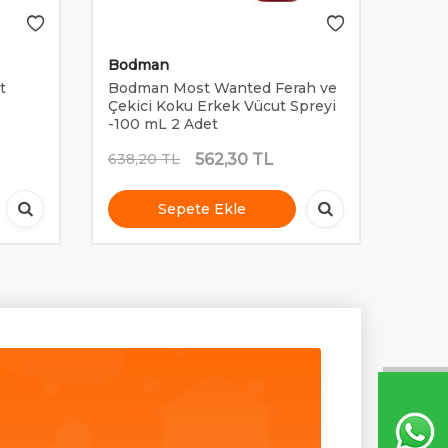
Bodman
Bod
t
Bodman Most Wanted Ferah ve
Bodm
Çekici Koku Erkek Vücut Spreyi
Sprey
-100 mL 2 Adet
562,30
TL
638,20
TL
422,1
Sepete Ekle