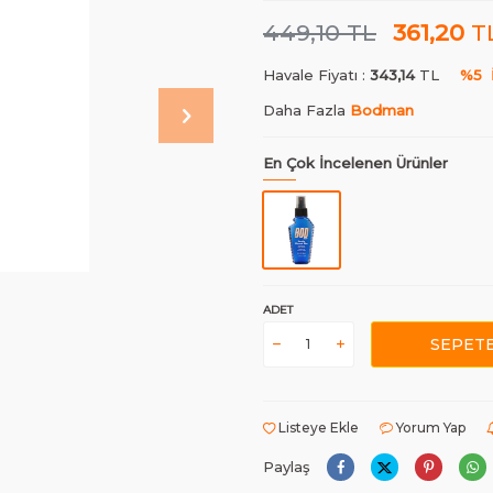
449,10
TL
361,20
T
Havale Fiyatı :
343,14
TL
%5
Daha Fazla
Bodman
En Çok İncelenen Ürünler
ADET
SEPETE
Listeye Ekle
Yorum Yap
Paylaş