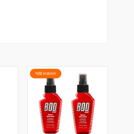
%
12
İndirim
%
21