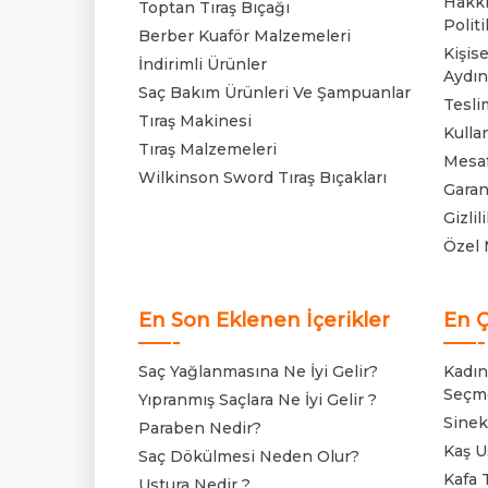
Hakkı
Toptan Tıraş Bıçağı
Politi
Berber Kuaför Malzemeleri
Kişise
İndirimli Ürünler
Aydın
Saç Bakım Ürünleri Ve Şampuanlar
Tesli
Tıraş Makinesi
Kulla
Tıraş Malzemeleri
Mesaf
Wilkinson Sword Tıraş Bıçakları
Garan
Gizli
Özel 
En Son Eklenen İçerikler
En Ç
Saç Yağlanmasına Ne İyi Gelir?
Kadınl
Seçm
Yıpranmış Saçlara Ne İyi Gelir ?
Sinek
Paraben Nedir?
Kaş Us
Saç Dökülmesi Neden Olur?
Kafa T
Ustura Nedir ?