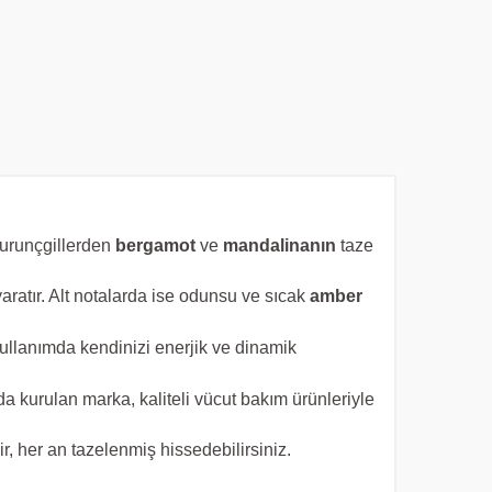
 Turunçgillerden
bergamot
ve
mandalinanın
taze
 yaratır. Alt notalarda ise odunsu ve sıcak
amber
kullanımda kendinizi enerjik ve dinamik
da kurulan marka, kaliteli vücut bakım ürünleriyle
ir, her an tazelenmiş hissedebilirsiniz.