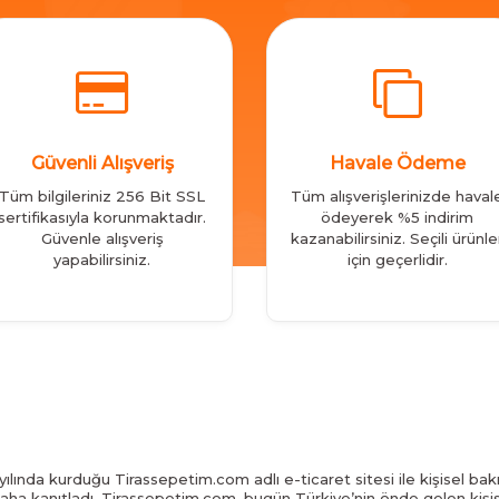
Güvenli Alışveriş
Havale Ödeme
Tüm bilgileriniz 256 Bit SSL
Tüm alışverişlerinizde haval
sertifikasıyla korunmaktadır.
ödeyerek %5 indirim
Güvenle alışveriş
kazanabilirsiniz. Seçili ürünle
yapabilirsiniz.
için geçerlidir.
ılında kurduğu Tirassepetim.com adlı e-ticaret sitesi ile kişisel bakı
daha kanıtladı. Tirassepetim.com, bugün Türkiye’nin önde gelen kişis