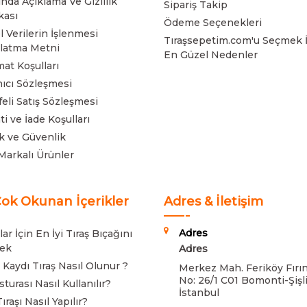
nda Açıklama Ve Gizlilik
Sipariş Takip
kası
Ödeme Seçenekleri
l Verilerin İşlenmesi
Tıraşsepetim.com'u Seçmek İ
latma Metni
En Güzel Nedenler
mat Koşulları
nıcı Sözleşmesi
eli Satış Sözleşmesi
ti ve İade Koşulları
lik ve Güvenlik
Markalı Ürünler
ok Okunan İçerikler
Adres & İletişim
Adres
ar İçin En İyi Tıraş Bıçağını
ek
Adres
 Kaydı Tıraş Nasıl Olunur ?
Merkez Mah. Feriköy Fırın
No: 26/1 C01 Bomonti-Şişli
turası Nasıl Kullanılır?
İstanbul
ıraşı Nasıl Yapılır?