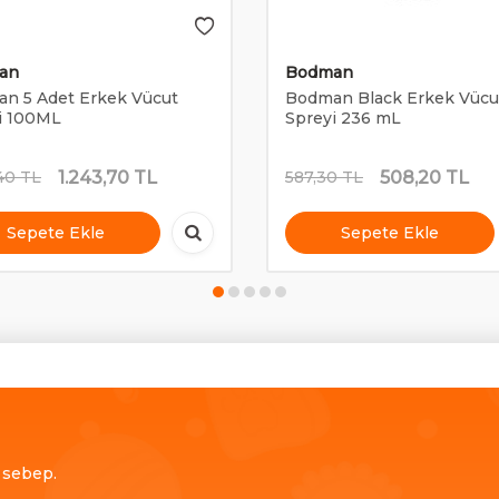
an
Bodman
n 5 Adet Erkek Vücut
Bodman Black Erkek Vücu
i 100ML
Spreyi 236 mL
1.243,70
TL
508,20
TL
40
TL
587,30
TL
Sepete Ekle
Sepete Ekle
ç sebep.