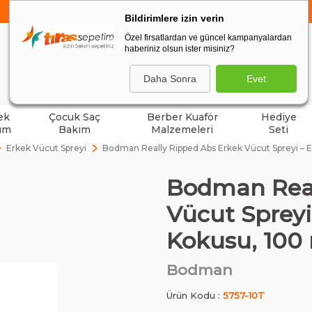
750 TL VE ÜZERİ ALIŞVERİŞLERDE
KARGO BEDAVA
Bildirimlere izin verin
Özel firsatlardan ve güncel kampanyalardan
haberiniz olsun ister misiniz?
ARA
Daha Sonra
Evet
ek
Çocuk Saç
Berber Kuaför
Hediye
ım
Bakım
Malzemeleri
Seti
Erkek Vücut Spreyi
Bodman Really Ripped Abs Erkek Vücut Spreyi – E
Bodman Real
Vücut Spreyi
Kokusu, 100
Bodman
Ürün Kodu :
5757-10T