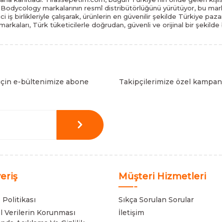
odycology markalarının resmî distribütörlüğünü yürütüyor, bu marka
tici iş birlikleriyle çalışarak, ürünlerin en güvenilir şekilde Türkiye 
arkaları, Türk tüketicilerle doğrudan, güvenli ve orijinal bir şekilde
için e-bültenimize abone
Takipçilerimize özel kampany
veriş
Müşteri Hizmetleri
 Politikası
Sıkça Sorulan Sorular
el Verilerin Korunması
İletişim