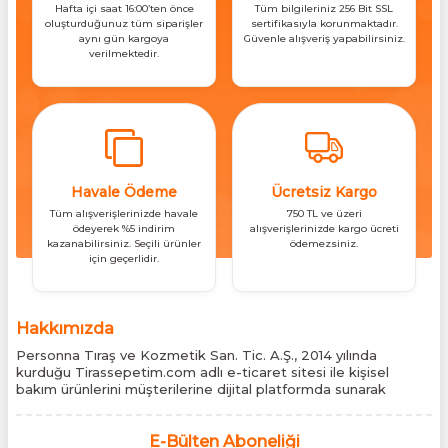
Hafta içi saat 16:00’ten önce
Tüm bilgileriniz 256 Bit SSL
oluşturduğunuz tüm siparişler
sertifikasıyla korunmaktadır.
aynı gün kargoya
Güvenle alışveriş yapabilirsiniz.
verilmektedir.
Havale Ödeme
Ücretsiz Kargo
Tüm alışverişlerinizde havale
750 TL ve üzeri
ödeyerek %5 indirim
alışverişlerinizde kargo ücreti
kazanabilirsiniz. Seçili ürünler
ödemezsiniz.
için geçerlidir.
Hakkımızda
Personna Tıraş ve Kozmetik San. Tic. A.Ş., 2014 yılında
kurduğu Tirassepetim.com adlı e-ticaret sitesi ile kişisel
bakım ürünlerini müşterilerine dijital platformda sunarak
sektördeki yenilikçi yaklaşımını bir kez daha kanıtladı.
Tirassepetim.com, bugün Türkiye’nin önde gelen kişisel bakım
siteleri arasında yer almaktadır. Türkiye’de Cantu, Wilkinson
E-Bülten Aboneliği