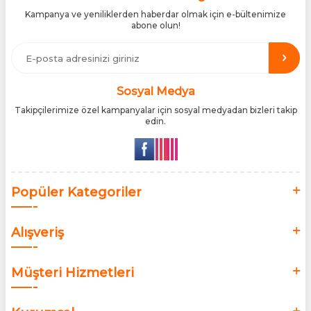
Sword, Bodman ve Bodycology markalarının resmî
Kampanya ve yeniliklerden haberdar olmak için e-bültenimize
distribütörlüğünü yürütüyor, bu markaların tüm ürünlerini ithal
abone olun!
etmektedir. Tüm ithalat süreçlerimizde orijinallik belgeleri ve
üretici iş birlikleriyle çalışarak, ürünlerin en güvenilir şekilde
Türkiye pazarına ulaşmasını sağlıyoruz. Amacımız, dünya
genelinde milyonlarca kullanıcıya hitap eden bu markaları,
Türk tüketicilerle doğrudan, güvenli ve orijinal bir şekilde
buluşturmaktır.
Sosyal Medya
Takipçilerimize özel kampanyalar için sosyal medyadan bizleri takip
edin.
Popüler Kategoriler
Alışveriş
Müşteri Hizmetleri