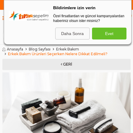
750 TL VE ÜZERİ ALIŞVERİŞLERDE
KARGO BEDAVA
Bildirimlere izin verin
Özel firsatlardan ve güncel kampanyalardan
0
haberiniz olsun ister misiniz?
0
Daha Sonra
Evet
ARA
Anasayfa
Blog Sayfası
Erkek Bakım
Erkek Bakım Ürünleri Seçerken Nelere Dikkat Edilmeli?
GERI