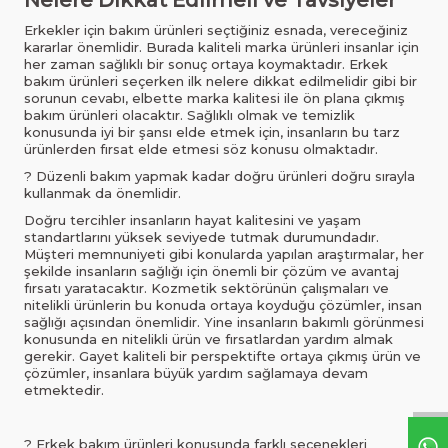
Nelere Dikkat Edilmeli ve Tavsiyeler
Erkekler için bakım ürünleri seçtiğiniz esnada, vereceğiniz
kararlar önemlidir. Burada kaliteli marka ürünleri insanlar için
her zaman sağlıklı bir sonuç ortaya koymaktadır. Erkek
bakım ürünleri seçerken ilk nelere dikkat edilmelidir gibi bir
sorunun cevabı, elbette marka kalitesi ile ön plana çıkmış
bakım ürünleri olacaktır. Sağlıklı olmak ve temizlik
konusunda iyi bir şansı elde etmek için, insanların bu tarz
ürünlerden fırsat elde etmesi söz konusu olmaktadır.
? Düzenli bakım yapmak kadar doğru ürünleri doğru sırayla
kullanmak da önemlidir.
Doğru tercihler insanların hayat kalitesini ve yaşam
standartlarını yüksek seviyede tutmak durumundadır.
Müşteri memnuniyeti gibi konularda yapılan araştırmalar, her
şekilde insanların sağlığı için önemli bir çözüm ve avantaj
fırsatı yaratacaktır. Kozmetik sektörünün çalışmaları ve
nitelikli ürünlerin bu konuda ortaya koyduğu çözümler, insan
sağlığı açısından önemlidir. Yine insanların bakımlı görünmesi
konusunda en nitelikli ürün ve fırsatlardan yardım almak
gerekir. Gayet kaliteli bir perspektifte ortaya çıkmış ürün ve
çözümler, insanlara büyük yardım sağlamaya devam
etmektedir.
? Erkek bakım ürünleri konusunda farklı seçenekleri