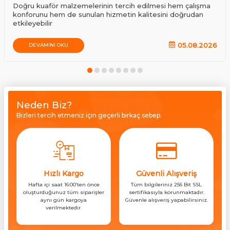
Doğru kuaför malzemelerinin tercih edilmesi hem çalışma
konforunu hem de sunulan hizmetin kalitesini doğrudan
etkileyebilir
05.08.2026
DEVAMINI OKU
Neden Biz?
Bizleri tercih etmeniz için geçerli birkaç sebep.
Hızlı Kargo
Güvenli Alışveriş
Hafta içi saat 16:00’ten önce
Tüm bilgileriniz 256 Bit SSL
oluşturduğunuz tüm siparişler
sertifikasıyla korunmaktadır.
aynı gün kargoya
Güvenle alışveriş yapabilirsiniz.
verilmektedir.