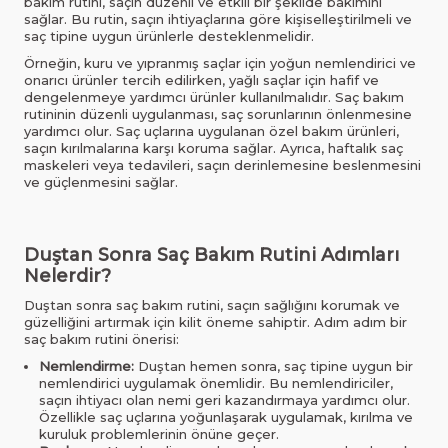
bakım rutini, saçın düzenli ve etkili bir şekilde bakımını
sağlar. Bu rutin, saçın ihtiyaçlarına göre kişiselleştirilmeli ve
saç tipine uygun ürünlerle desteklenmelidir.
Örneğin, kuru ve yıpranmış saçlar için yoğun nemlendirici ve
onarıcı ürünler tercih edilirken, yağlı saçlar için hafif ve
dengelenmeye yardımcı ürünler kullanılmalıdır. Saç bakım
rutininin düzenli uygulanması, saç sorunlarının önlenmesine
yardımcı olur. Saç uçlarına uygulanan özel bakım ürünleri,
saçın kırılmalarına karşı koruma sağlar. Ayrıca, haftalık saç
maskeleri veya tedavileri, saçın derinlemesine beslenmesini
ve güçlenmesini sağlar.
Duştan Sonra Saç Bakım Rutini Adımları
Nelerdir?
Duştan sonra saç bakım rutini, saçın sağlığını korumak ve
güzelliğini artırmak için kilit öneme sahiptir. Adım adım bir
saç bakım rutini önerisi:
Nemlendirme:
Duştan hemen sonra, saç tipine uygun bir
nemlendirici uygulamak önemlidir. Bu nemlendiriciler,
saçın ihtiyacı olan nemi geri kazandırmaya yardımcı olur.
Özellikle saç uçlarına yoğunlaşarak uygulamak, kırılma ve
kuruluk problemlerinin önüne geçer.