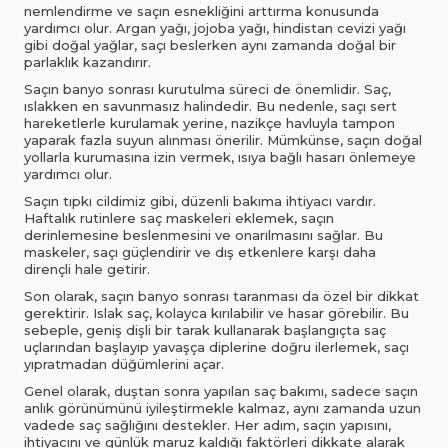
nemlendirme ve saçın esnekliğini arttırma konusunda
yardımcı olur. Argan yağı, jojoba yağı, hindistan cevizi yağı
gibi doğal yağlar, saçı beslerken aynı zamanda doğal bir
parlaklık kazandırır.
Saçın banyo sonrası kurutulma süreci de önemlidir. Saç,
ıslakken en savunmasız halindedir. Bu nedenle, saçı sert
hareketlerle kurulamak yerine, nazikçe havluyla tampon
yaparak fazla suyun alınması önerilir. Mümkünse, saçın doğal
yollarla kurumasına izin vermek, ısıya bağlı hasarı önlemeye
yardımcı olur.
Saçın tıpkı cildimiz gibi, düzenli bakıma ihtiyacı vardır.
Haftalık rutinlere saç maskeleri eklemek, saçın
derinlemesine beslenmesini ve onarılmasını sağlar. Bu
maskeler, saçı güçlendirir ve dış etkenlere karşı daha
dirençli hale getirir.
Son olarak, saçın banyo sonrası taranması da özel bir dikkat
gerektirir. Islak saç, kolayca kırılabilir ve hasar görebilir. Bu
sebeple, geniş dişli bir tarak kullanarak başlangıçta saç
uçlarından başlayıp yavaşça diplerine doğru ilerlemek, saçı
yıpratmadan düğümlerini açar.
Genel olarak, duştan sonra yapılan saç bakımı, sadece saçın
anlık görünümünü iyileştirmekle kalmaz, aynı zamanda uzun
vadede saç sağlığını destekler. Her adım, saçın yapısını,
ihtiyacını ve günlük maruz kaldığı faktörleri dikkate alarak