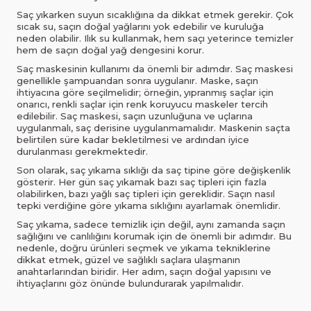
Saç yıkarken suyun sıcaklığına da dikkat etmek gerekir. Çok
sıcak su, saçın doğal yağlarını yok edebilir ve kuruluğa
neden olabilir. Ilık su kullanmak, hem saçı yeterince temizler
hem de saçın doğal yağ dengesini korur.
Saç maskesinin kullanımı da önemli bir adımdır. Saç maskesi
genellikle şampuandan sonra uygulanır. Maske, saçın
ihtiyacına göre seçilmelidir; örneğin, yıpranmış saçlar için
onarıcı, renkli saçlar için renk koruyucu maskeler tercih
edilebilir. Saç maskesi, saçın uzunluğuna ve uçlarına
uygulanmalı, saç derisine uygulanmamalıdır. Maskenin saçta
belirtilen süre kadar bekletilmesi ve ardından iyice
durulanması gerekmektedir.
Son olarak, saç yıkama sıklığı da saç tipine göre değişkenlik
gösterir. Her gün saç yıkamak bazı saç tipleri için fazla
olabilirken, bazı yağlı saç tipleri için gereklidir. Saçın nasıl
tepki verdiğine göre yıkama sıklığını ayarlamak önemlidir.
Saç yıkama, sadece temizlik için değil, aynı zamanda saçın
sağlığını ve canlılığını korumak için de önemli bir adımdır. Bu
nedenle, doğru ürünleri seçmek ve yıkama tekniklerine
dikkat etmek, güzel ve sağlıklı saçlara ulaşmanın
anahtarlarından biridir. Her adım, saçın doğal yapısını ve
ihtiyaçlarını göz önünde bulundurarak yapılmalıdır.