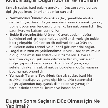
Kıvırcık Saçlar Duştan Sonra Ne Yapmalı?
Kıvırcık saçlar, özel bakım gerektirir. Duştan sonra bu saç
tipi için yapılması önerilen adımlar şunlardır:
Nemlendirici Ürünler:
Kıvırcık saçlar, genellikle ekstra
neme ihtiyaç duyar. Saçın nem dengesini korumak için saç
tipine uygun nemlendirici ürünler kullanmak önemlidir. Bu,
saçın kuru ve kabarmasını önler.
Bukle Belirginleştirici Ürünler:
Kıvırcık saçların doğal
buklelerini belirginleştirmek ve şekillendirmek için bukle
belirginleştirici ürünler tercih edilmelidir. Bu ürünler,
buklelerin daha tanımlı ve düzenli görünmesini sağlar.
Doğal Kurutma ve Şekillendirme:
Kıvırcık saçlar, mümkün
olduğunca az ısı kullanılarak kurutulmalıdır. Hava ile
kurutma veya düşük ısıda difüzör kullanımı, buklelerin
doğal yapısını korumaya yardımcı olur. Ayrıca, saçı
şekillendirirken nazik olmak ve buklelerin doğal yapısını
bozmamak önemlidir.
Yumuşak Tarama Teknikleri:
Kıvırcık saçlar, özellikle
ıslakken nazikçe ve geniş dişli bir tarakla taranmalıdır.
Saçın uçlarından başlayarak dikkatlice ve yumuşak
hareketlerle taramak, kırılma ve hasarı önler.
Duştan Sonra Saçların Düz Olması İçin Ne
Yapılmalı?