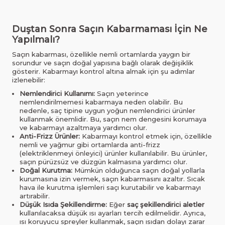
Duştan Sonra Saçın Kabarmaması İçin Ne
Yapılmalı?
Saçın kabarması, özellikle nemli ortamlarda yaygın bir
sorundur ve saçın doğal yapısına bağlı olarak değişiklik
gösterir. Kabarmayı kontrol altına almak için şu adımlar
izlenebilir:
Nemlendirici Kullanımı:
Saçın yeterince
nemlendirilmemesi kabarmaya neden olabilir. Bu
nedenle, saç tipine uygun yoğun nemlendirici ürünler
kullanmak önemlidir. Bu, saçın nem dengesini korumaya
ve kabarmayı azaltmaya yardımcı olur.
Anti-Frizz Ürünler:
Kabarmayı kontrol etmek için, özellikle
nemli ve yağmur gibi ortamlarda anti-frizz
(elektriklenmeyi önleyici) ürünler kullanılabilir. Bu ürünler,
saçın pürüzsüz ve düzgün kalmasına yardımcı olur.
Doğal Kurutma:
Mümkün olduğunca saçın doğal yollarla
kurumasına izin vermek, saçın kabarmasını azaltır. Sıcak
hava ile kurutma işlemleri saçı kurutabilir ve kabarmayı
artırabilir.
Düşük Isıda Şekillendirme:
Eğer
saç şekillendirici aletler
kullanılacaksa düşük ısı ayarları tercih edilmelidir. Ayrıca,
ısı koruyucu spreyler kullanmak, saçın ısıdan dolayı zarar