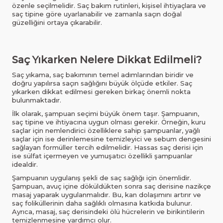
özenle seçilmelidir. Saç bakım rutinleri, kişisel ihtiyaçlara ve
saç tipine göre uyarlanabilir ve zamanla saçın doğal
güzelliğini ortaya çıkarabilir.
Saç Yıkarken Nelere Dikkat Edilmeli?
Saç yıkama, saç bakımının temel adımlarından biridir ve
doğru yapılırsa saçın sağlığını büyük ölçüde etkiler. Saç
yıkarken dikkat edilmesi gereken birkaç önemli nokta
bulunmaktadır.
İlk olarak, şampuan seçimi büyük önem taşır. Şampuanın,
saç tipine ve ihtiyacına uygun olması gerekir. Örneğin, kuru
saçlar için nemlendirici özelliklere sahip şampuanlar, yağlı
saçlar için ise derinlemesine temizleyici ve sebum dengesini
sağlayan formüller tercih edilmelidir. Hassas saç derisi için
ise sülfat içermeyen ve yumuşatıcı özellikli şampuanlar
idealdir.
Şampuanın uygulanış şekli de saç sağlığı için önemlidir.
Şampuan, avuç içine döküldükten sonra saç derisine nazikçe
masaj yaparak uygulanmalıdır. Bu, kan dolaşımını artırır ve
saç foliküllerinin daha sağlıklı olmasına katkıda bulunur.
Ayrıca, masaj, saç derisindeki ölü hücrelerin ve birikintilerin
temizlenmesine yardımcı olur.