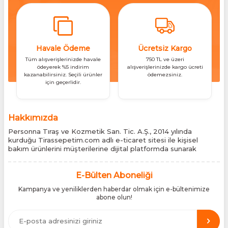
Havale Ödeme
Ücretsiz Kargo
Tüm alışverişlerinizde havale
750 TL ve üzeri
ödeyerek %5 indirim
alışverişlerinizde kargo ücreti
kazanabilirsiniz. Seçili ürünler
ödemezsiniz.
için geçerlidir.
Hakkımızda
Personna Tıraş ve Kozmetik San. Tic. A.Ş., 2014 yılında
kurduğu Tirassepetim.com adlı e-ticaret sitesi ile kişisel
bakım ürünlerini müşterilerine dijital platformda sunarak
sektördeki yenilikçi yaklaşımını bir kez daha kanıtladı.
Tirassepetim.com, bugün Türkiye’nin önde gelen kişisel bakım
siteleri arasında yer almaktadır. Türkiye’de Cantu, Wilkinson
E-Bülten Aboneliği
Sword, Bodman ve Bodycology markalarının resmî
Kampanya ve yeniliklerden haberdar olmak için e-bültenimize
distribütörlüğünü yürütüyor, bu markaların tüm ürünlerini ithal
abone olun!
etmektedir. Tüm ithalat süreçlerimizde orijinallik belgeleri ve
üretici iş birlikleriyle çalışarak, ürünlerin en güvenilir şekilde
Türkiye pazarına ulaşmasını sağlıyoruz. Amacımız, dünya
genelinde milyonlarca kullanıcıya hitap eden bu markaları,