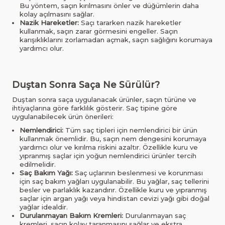
Bu yöntem, saçın kırılmasını önler ve düğümlerin daha
kolay açılmasını sağlar.
Nazik Hareketler:
Saçı tararken nazik hareketler
kullanmak, saçın zarar görmesini engeller. Saçın
karışıklıklarını zorlamadan açmak, saçın sağlığını korumaya
yardımcı olur.
Duştan Sonra Saça Ne Sürülür?
Duştan sonra saça uygulanacak ürünler, saçın türüne ve
ihtiyaçlarına göre farklılık gösterir. Saç tipine göre
uygulanabilecek ürün önerileri:
Nemlendirici:
Tüm saç tipleri için nemlendirici bir ürün
kullanmak önemlidir. Bu, saçın nem dengesini korumaya
yardımcı olur ve kırılma riskini azaltır. Özellikle kuru ve
yıpranmış saçlar için yoğun nemlendirici ürünler tercih
edilmelidir.
Saç Bakım Yağı:
Saç uçlarının beslenmesi ve korunması
için saç bakım yağları uygulanabilir. Bu yağlar, saç tellerini
besler ve parlaklık kazandırır. Özellikle kuru ve yıpranmış
saçlar için argan yağı veya hindistan cevizi yağı gibi doğal
yağlar idealdir.
Durulanmayan Bakım Kremleri:
Durulanmayan saç
kremleri, saçın kolay taranmasını sağlar ve ekstra