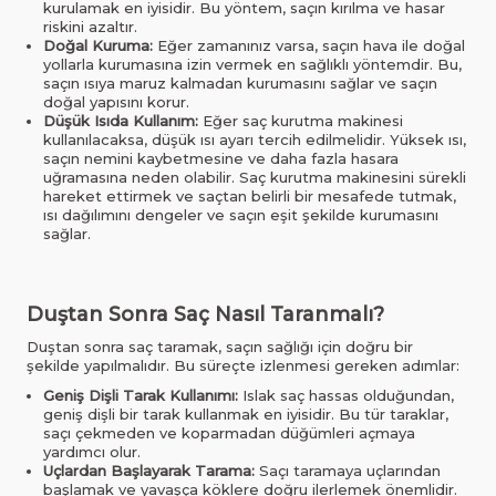
kurulamak en iyisidir. Bu yöntem, saçın kırılma ve hasar
riskini azaltır.
Doğal Kuruma:
Eğer zamanınız varsa, saçın hava ile doğal
yollarla kurumasına izin vermek en sağlıklı yöntemdir. Bu,
saçın ısıya maruz kalmadan kurumasını sağlar ve saçın
doğal yapısını korur.
Düşük Isıda Kullanım:
Eğer saç kurutma makinesi
kullanılacaksa, düşük ısı ayarı tercih edilmelidir. Yüksek ısı,
saçın nemini kaybetmesine ve daha fazla hasara
uğramasına neden olabilir. Saç kurutma makinesini sürekli
hareket ettirmek ve saçtan belirli bir mesafede tutmak,
ısı dağılımını dengeler ve saçın eşit şekilde kurumasını
sağlar.
Duştan Sonra Saç Nasıl Taranmalı?
Duştan sonra saç taramak, saçın sağlığı için doğru bir
şekilde yapılmalıdır. Bu süreçte izlenmesi gereken adımlar:
Geniş Dişli Tarak Kullanımı:
Islak saç hassas olduğundan,
geniş dişli bir tarak kullanmak en iyisidir. Bu tür taraklar,
saçı çekmeden ve koparmadan düğümleri açmaya
yardımcı olur.
Uçlardan Başlayarak Tarama:
Saçı taramaya uçlarından
başlamak ve yavaşça köklere doğru ilerlemek önemlidir.