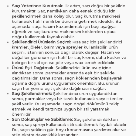
Saçı Yeterince Kurutmak:
İlk adım, saçı doğru bir şekilde
kurutmaktır. Saç, nemliyken daha esnek olduğu için
şekillendirmek daha kolay olur. Saç kurutma makinesi
kullanarak hafif nemli bir duruma getirmek idealdir. Bu
aşamada, saça hacim kazandırmak için başı aşağıya
eğmek ve saç kurutma makinesini köklerden uçlara
doğru kullanmak faydalı olabilir.
Şekillendirici Ürünlerin Seçimi:
Kısa saç için şekillendirici
kremler, jöleler, balm veya spreyler kullanılabilir. Ürün
seçimi, istenilen sonuca bağlı olarak değişir. Hacim ve
doğal bir görünüm için hafif bir saç kremi, daha keskin ve
belirgin bir stil için ise jöle veya wax tercih edilebilir.
Ürünü Eşit Dağıtmak:
Şekillendirici ürün avuç içine
alındıktan sonra, parmaklar arasında eşit bir şekilde
dağıtılmalıdır. Daha sonra, saçın köklerinden başlayarak
uçlarına doğru ürünü uygulamak önemlidir. Bu, ürünün
saçın her yerine eşit şekilde dağılmasını sağlar.
Saçı Şekillendirmek:
Şekillendirici ürün uygulandıktan
sonra, parmaklar veya bir tarak kullanarak saça istenilen
şekil verilir. Bu aşamada, saçın doğal dökümünü takip
etmek ve kendi tarzınıza uygun bir stil yaratmak
önemlidir.
Son Dokunuşlar ve Sabitleme:
Saç şekillendirildikten
sonra, saç spreyi kullanarak stili sabitlemek faydalı olabilir.
Bu, saçın şeklinin gün boyu korunmasına yardımcı olur ve
stile ekstra dayanıklılık kazandırır.