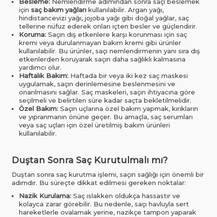
Besleme:
Nemlendirme adımından sonra saçı beslemek
için
saç bakım yağları
kullanılabilir. Argan yağı,
hindistancevizi yağı, jojoba yağı gibi doğal yağlar, saç
tellerine nüfuz ederek onları içten besler ve güçlendirir.
Koruma:
Saçın dış etkenlere karşı korunması için saç
kremi veya durulanmayan bakım kremi gibi ürünler
kullanılabilir. Bu ürünler, saçı nemlendirmenin yanı sıra dış
etkenlerden koruyarak saçın daha sağlıklı kalmasına
yardımcı olur.
Haftalık Bakım:
Haftada bir veya iki kez saç maskesi
uygulamak, saçın derinlemesine beslenmesini ve
onarılmasını sağlar. Saç maskeleri, saçın ihtiyacına göre
seçilmeli ve belirtilen süre kadar saçta bekletilmelidir.
Özel Bakım:
Saçın uçlarına özel bakım yapmak, kırıkların
ve yıpranmanın önüne geçer. Bu amaçla, saç serumları
veya saç uçları için özel üretilmiş bakım ürünleri
kullanılabilir.
Duştan Sonra Saç Kurutulmalı mı?
Duştan sonra saç kurutma işlemi, saçın sağlığı için önemli bir
adımdır. Bu süreçte dikkat edilmesi gereken noktalar:
Nazik Kurulama:
Saç ıslakken oldukça hassastır ve
kolayca zarar görebilir. Bu nedenle, saçı havluyla sert
hareketlerle ovalamak yerine, nazikçe tampon yaparak