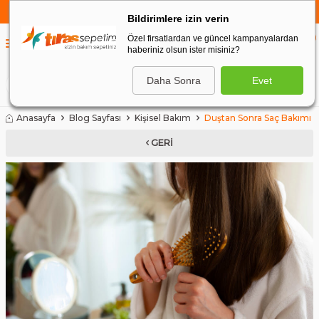
750 TL VE ÜZERİ ALIŞVERİŞLERDE
KARGO BEDAVA
Bildirimlere izin verin
Özel firsatlardan ve güncel kampanyalardan
0
haberiniz olsun ister misiniz?
0
Daha Sonra
Evet
ARA
Anasayfa
Blog Sayfası
Kişisel Bakım
Duştan Sonra Saç Bakımı
GERI