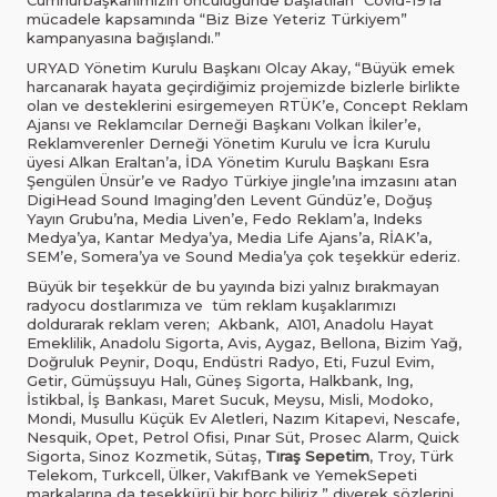
Cumhurbaşkanımızın öncülüğünde başlatılan “Covid-19’la
mücadele kapsamında “Biz Bize Yeteriz Türkiyem”
kampanyasına bağışlandı.”
URYAD Yönetim Kurulu Başkanı Olcay Akay, “Büyük emek
harcanarak hayata geçirdiğimiz projemizde bizlerle birlikte
olan ve desteklerini esirgemeyen RTÜK’e, Concept Reklam
Ajansı ve Reklamcılar Derneği Başkanı Volkan İkiler’e,
Reklamverenler Derneği Yönetim Kurulu ve İcra Kurulu
üyesi Alkan Eraltan’a, İDA Yönetim Kurulu Başkanı Esra
Şengülen Ünsür’e ve Radyo Türkiye jingle’ına imzasını atan
DigiHead Sound Imaging’den Levent Gündüz’e, Doğuş
Yayın Grubu’na, Media Liven’e, Fedo Reklam’a, Indeks
Medya’ya, Kantar Medya’ya, Media Life Ajans’a, RİAK’a,
SEM’e, Somera’ya ve Sound Media’ya çok teşekkür ederiz.
Büyük bir teşekkür de bu yayında bizi yalnız bırakmayan
radyocu dostlarımıza ve tüm reklam kuşaklarımızı
doldurarak reklam veren; Akbank, A101, Anadolu Hayat
Emeklilik, Anadolu Sigorta, Avis, Aygaz, Bellona, Bizim Yağ,
Doğruluk Peynir, Doqu, Endüstri Radyo, Eti, Fuzul Evim,
Getir, Gümüşsuyu Halı, Güneş Sigorta, Halkbank, Ing,
İstikbal, İş Bankası, Maret Sucuk, Meysu, Misli, Modoko,
Mondi, Musullu Küçük Ev Aletleri, Nazım Kitapevi, Nescafe,
Nesquik, Opet, Petrol Ofisi, Pınar Süt, Prosec Alarm, Quick
Sigorta, Sinoz Kozmetik, Sütaş,
Tıraş Sepetim
, Troy, Türk
Telekom, Turkcell, Ülker, VakıfBank ve YemekSepeti
markalarına da teşekkürü bir borç biliriz.” diyerek sözlerini