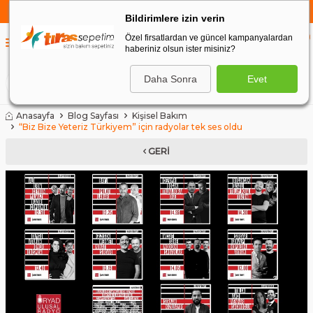
750 TL VE ÜZERİ ALIŞVERİŞLERDE
KARGO BEDAVA
Bildirimlere izin verin
Özel firsatlardan ve güncel kampanyalardan
0
haberiniz olsun ister misiniz?
0
Daha Sonra
Evet
ARA
Anasayfa
Blog Sayfası
Kişisel Bakım
“Biz Bize Yeteriz Türkiyem” için radyolar tek ses oldu
GERI