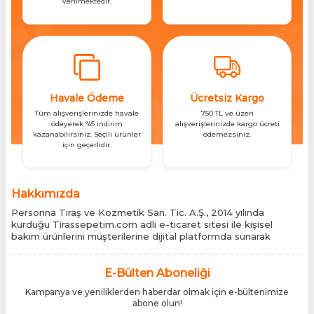
verilmektedir.
Havale Ödeme
Ücretsiz Kargo
Tüm alışverişlerinizde havale
750 TL ve üzeri
ödeyerek %5 indirim
alışverişlerinizde kargo ücreti
kazanabilirsiniz. Seçili ürünler
ödemezsiniz.
için geçerlidir.
Hakkımızda
Personna Tıraş ve Kozmetik San. Tic. A.Ş., 2014 yılında
kurduğu Tirassepetim.com adlı e-ticaret sitesi ile kişisel
bakım ürünlerini müşterilerine dijital platformda sunarak
sektördeki yenilikçi yaklaşımını bir kez daha kanıtladı.
Tirassepetim.com, bugün Türkiye’nin önde gelen kişisel bakım
siteleri arasında yer almaktadır. Türkiye’de Cantu, Wilkinson
E-Bülten Aboneliği
Sword, Bodman ve Bodycology markalarının resmî
Kampanya ve yeniliklerden haberdar olmak için e-bültenimize
distribütörlüğünü yürütüyor, bu markaların tüm ürünlerini ithal
abone olun!
etmektedir. Tüm ithalat süreçlerimizde orijinallik belgeleri ve