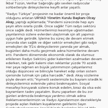
İkbal Tüzün, Venhar Sağıroğlu gibi sevilen radyocular
sohbetleriyle dinleyicilerine keyifli anlar yaşattı.
“Radyo Türkiye” projesinin ne kadar önemli bir proje
olduğunu anlatan
URYAD Yönetim Kurulu Başkanı Olcay
Akay
, yaptığı açıklamada; “Pandemi sürecinde hep aynı
şeyin altını ısrarla çizdik. Önce sağlık! Tüm radyo sektörü
önce sağlık dedi. Hizmetlerimizi kesintiye uğratmadan
yayınlarımızı sizlere evlerden ulaştırmak için alt yapımızı
uygun hale getirdik. İşlerine bu süreç de devam etmek
zorunda olan sağlık ve diğer sektör emekçileri gibi radyo
emekçileri de 7/24 dinleyicilerinin yanında yer almak,
bugünleri daha mutlu geçirmek adına hizmetlerine devam
etti. Pandemi döneminde ekonomik olarak da olumsuz
etkilenen Radyo Sektörü gider kalemleri azalmadan devam
ederken, tek gelir kalemi olan reklamlar yüzde 70 azaldı.
Her şeye rağmen en büyük yatırımımızın çalışanlarımız
olduğu düşüncesi ve bilinciyle hareket edip onları sistem
içerisinde tutmak için çaba harcadık.” dedi. Akay sözlerine
şöyle devam etti; “Kıymetli seslerimizle bu bayram istedik ki
dinleyicilerimizi evlerinde yalnız bırakmayalım. Sosyal
mesafeyi koruyarak sizlere konuk edelim, biraz da olsa eski
bayramların tadını yaşatalım. Bunu yaparken de bu zor
günleri ardımızda bırakmaya yardımcı olmak adına
Reklamverenlerimizin ve Radyo Ajanslarımızın destekleriyle
projede açılan Reklam kuşaklarının gelirlerini Sayın