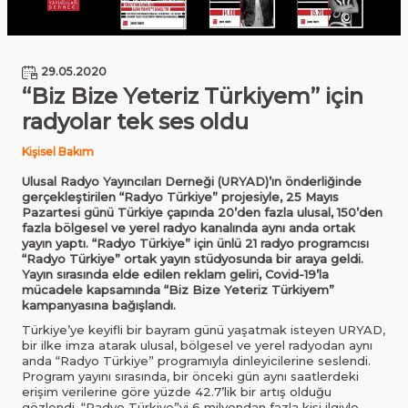
29.05.2020
“Biz Bize Yeteriz Türkiyem” için
radyolar tek ses oldu
Kişisel Bakım
Ulusal Radyo Yayıncıları Derneği (URYAD)’ın önderliğinde
gerçekleştirilen “Radyo Türkiye” projesiyle, 25 Mayıs
Pazartesi günü Türkiye çapında 20’den fazla ulusal, 150’den
fazla bölgesel ve yerel radyo kanalında aynı anda ortak
yayın yaptı. “Radyo Türkiye” için ünlü 21 radyo programcısı
“Radyo Türkiye” ortak yayın stüdyosunda bir araya geldi.
Yayın sırasında elde edilen reklam geliri, Covid-19’la
mücadele kapsamında “Biz Bize Yeteriz Türkiyem”
kampanyasına bağışlandı.
Türkiye’ye keyifli bir bayram günü yaşatmak isteyen URYAD,
bir ilke imza atarak ulusal, bölgesel ve yerel radyodan aynı
anda “Radyo Türkiye” programıyla dinleyicilerine seslendi.
Program yayını sırasında, bir önceki gün aynı saatlerdeki
erişim verilerine göre yüzde 42.7’lik bir artış olduğu
gözlendi. “Radyo Türkiye”yi 6 milyondan fazla kişi ilgiyle