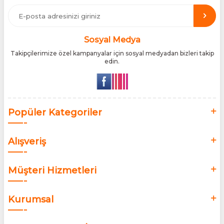
üretici iş birlikleriyle çalışarak, ürünlerin en güvenilir şekilde
Türkiye pazarına ulaşmasını sağlıyoruz. Amacımız, dünya
genelinde milyonlarca kullanıcıya hitap eden bu markaları,
Türk tüketicilerle doğrudan, güvenli ve orijinal bir şekilde
buluşturmaktır.
Sosyal Medya
Takipçilerimize özel kampanyalar için sosyal medyadan bizleri takip
edin.
Popüler Kategoriler
Alışveriş
Müşteri Hizmetleri
Kurumsal