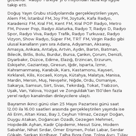
takip etti.
Doğuş Yayın Grubu stüdyolarında gerçekleştirilen yayın,
Alem FM, İstanbul FM, Joy FM, Joyturk, Kafa Radyo,
Karadeniz FM, Kral FM, Kent FM, Kral POP Radyo, Metro
FM, Power Pop, Radyo Alaturka, Radyo 7, Radyo D, Radyo
Spor, Radyo Viva, Radyo Trafik, Radyo Turkuvaz, Radyo
Vizyon, Show Radyo, Süper FM, TRT FM, Virgin Radio gibi
ulusal kanalların yanı sıra Adana, Adıyaman, Aksaray,
Amasya, Ankara, Antalya, Artvin, Aydın, Bartın, Batman,
Bilecik, Bitlis, Bolu, Burdur, Bursa, Çankırı, Çorum, Denizli,
Diyarbakır, Düzce, Edirne, Elazığ, Erzincan, Erzurum,
Eskişehir, Gaziantep, Giresun, Iğdır, Isparta, İzmir,
Kahramanmaraş, Karabük, Kars, Kastamonu, Kayseri,
Kırklareli, Kilis, Kocaeli, Konya, Kütahya, Malatya, Manisa,
Mardin, Mersin, Muş, Nevşehir, Niğde, Ordu, Osmaniye,
Sakarya, Samsun, Siirt, Sivas, Tekirdağ, Tokat, Trabzon,
Uşak, Van, Yalova, Yozgat ve Zonguldak’tan 150’den fazla
yerel radyo kanalından dinleyicilere ulaştı.
Bayramın ikinci günü olan 25 Mayıs Pazartesi günü saat
12.00 ila 16.00 saatleri arasında gerçekleştirilen yayında ise
Ali Erim, Altan Kiraz, Bay J, Ceyhun Yılmaz, Cezayir Doğan,
Duygu Atakan, Doğancan Özadlı, Gezegen Mehmet,
Hopdedik Ayhan, Kadir Çöpdemir, Mesut Süre, Modern
Sabahlar, Nihat Sırdar, Ömer Erişmen, Polat Labar, Serdar
Gökalp, Serkan Kızılbayır, Talha Bora Öge, Tolga Avcı, Tülay