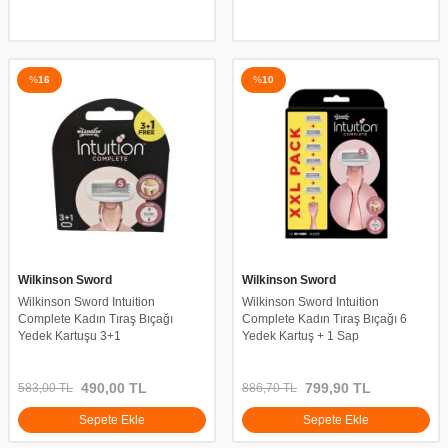
%
16
%
10
Wilkinson Sword
Wilkinson Sword
Wilkinson Sword Intuition
Wilkinson Sword Intuition
Complete Kadın Tıraş Bıçağı
Complete Kadın Tıraş Bıçağı 6
Yedek Kartuşu 3+1
Yedek Kartuş + 1 Sap
490,00
TL
799,90
TL
583,00
TL
886,70
TL
Sepete Ekle
Sepete Ekle