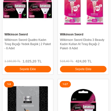
Wilkinson Sword
Wilkinson Sword
Wilkinson Sword Quattro Kadın
Wilkinson Sword Ekstra 3 Beauty
Tıraş Bıçağı Yedek Başlık | 2 Paket
Kadın Kullan At Tıraş Bıçağı 2
- 6 Adet
Paket- 8 Adet
1.025,20
TL
424,00
TL
1.160,00
TL
518,40
TL
Sepete Ekle
Sepete Ekle
%
3
%
17