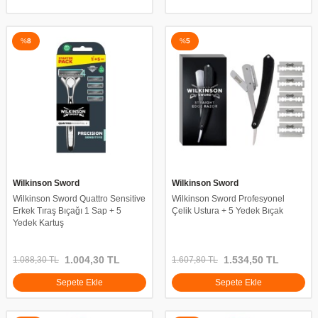
%
8
%
5
Wilkinson Sword
Wilkinson Sword
Wilkinson Sword Quattro Sensitive
Wilkinson Sword Profesyonel
Erkek Tıraş Bıçağı 1 Sap + 5
Çelik Ustura + 5 Yedek Bıçak
Yedek Kartuş
1.004,30
TL
1.534,50
TL
1.088,30
TL
1.607,80
TL
Sepete Ekle
Sepete Ekle