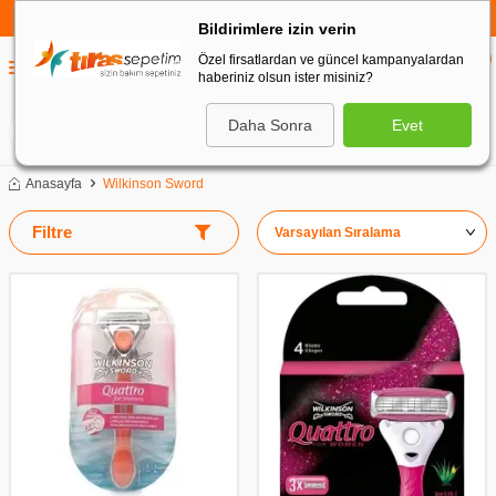
750 TL VE ÜZERİ ALIŞVERİŞLERDE
KARGO BEDAVA
Bildirimlere izin verin
Özel firsatlardan ve güncel kampanyalardan
0
haberiniz olsun ister misiniz?
0
Daha Sonra
Evet
ARA
Anasayfa
Wilkinson Sword
Filtre