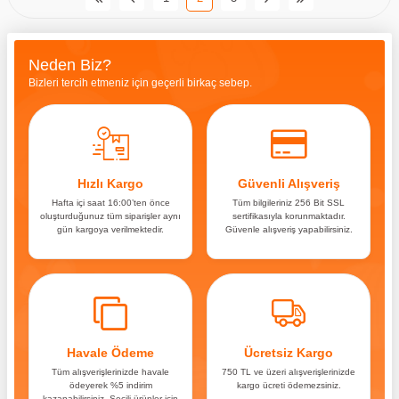
Neden Biz?
Bizleri tercih etmeniz için geçerli birkaç sebep.
Hızlı Kargo
Güvenli Alışveriş
Hafta içi saat 16:00’ten önce
Tüm bilgileriniz 256 Bit SSL
oluşturduğunuz tüm siparişler aynı
sertifikasıyla korunmaktadır.
gün kargoya verilmektedir.
Güvenle alışveriş yapabilirsiniz.
Havale Ödeme
Ücretsiz Kargo
Tüm alışverişlerinizde havale
750 TL ve üzeri alışverişlerinizde
ödeyerek %5 indirim
kargo ücreti ödemezsiniz.
kazanabilirsiniz. Seçili ürünler için