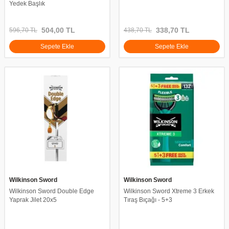
Yedek Başlık
504,00
TL
338,70
TL
596,70
TL
438,70
TL
Sepete Ekle
Sepete Ekle
Wilkinson Sword
Wilkinson Sword
Wilkinson Sword Double Edge
Wilkinson Sword Xtreme 3 Erkek
Yaprak Jilet 20x5
Tıraş Bıçağı - 5+3