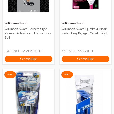
Wilkinson Sword
Wilkinson Sword
Wilkinson Sword Barbers Style
Wilkinson Sword Quattro 4 Bıçaklı
Pioneer Koleksiyonu Ustura Tıraş
Kadın Tıraş Bıçağı 3 Yedek Başlık
Seti
2.265,20
TL
553,70
TL
2.323,70
TL
671,00
TL
Sepete Ekle
Sepete Ekle
%
28
%
33