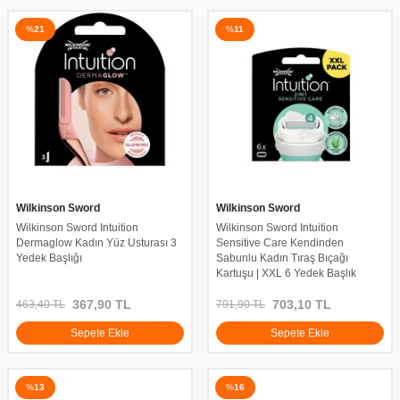
%
21
%
11
Wilkinson Sword
Wilkinson Sword
Wilkinson Sword Intuition
Wilkinson Sword Intuition
Dermaglow Kadın Yüz Usturası 3
Sensitive Care Kendinden
Yedek Başlığı
Sabunlu Kadın Tıraş Bıçağı
Kartuşu | XXL 6 Yedek Başlık
367,90
TL
703,10
TL
463,40
TL
791,90
TL
Sepete Ekle
Sepete Ekle
%
13
%
16