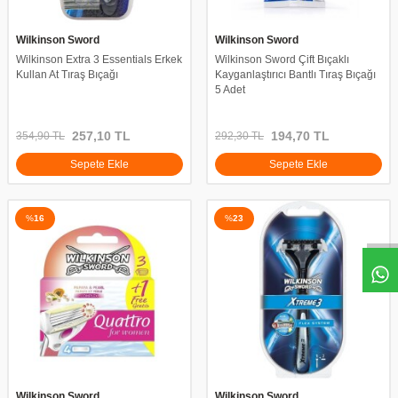
Wilkinson Sword
Wilkinson Sword
Wilkinson Extra 3 Essentials Erkek
Wilkinson Sword Çift Bıçaklı
Kullan At Tıraş Bıçağı
Kayganlaştırıcı Bantlı Tıraş Bıçağı
5 Adet
257,10
TL
194,70
TL
354,90
TL
292,30
TL
Sepete Ekle
Sepete Ekle
%
16
%
23
Wilkinson Sword
Wilkinson Sword