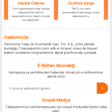
Havale Ödeme
Ücretsiz Kargo
Tüm alışverişlerinizde havale
750 TL ve üzeri
ödeyerek %5 indirim
alışverişlerinizde kargo ücreti
kazanabilirsiniz. Seçili ürünler
ödemezsiniz.
için geçerlidir.
Hakkımızda
Personna Tıraş ve Kozmetik San. Tic. A.Ş., 2014 yılında
kurduğu Tirassepetim.com adlı e-ticaret sitesi ile kişisel
bakım ürünlerini müşterilerine dijital platformda sunarak
sektördeki yenilikçi yaklaşımını bir kez daha kanıtladı.
Tirassepetim.com, bugün Türkiye’nin önde gelen kişisel bakım
siteleri arasında yer almaktadır. Türkiye’de Cantu, Wilkinson
E-Bülten Aboneliği
Sword, Bodman ve Bodycology markalarının resmî
Kampanya ve yeniliklerden haberdar olmak için e-bültenimize
distribütörlüğünü yürütüyor, bu markaların tüm ürünlerini ithal
abone olun!
etmektedir. Tüm ithalat süreçlerimizde orijinallik belgeleri ve
üretici iş birlikleriyle çalışarak, ürünlerin en güvenilir şekilde
Türkiye pazarına ulaşmasını sağlıyoruz. Amacımız, dünya
genelinde milyonlarca kullanıcıya hitap eden bu markaları,
Türk tüketicilerle doğrudan, güvenli ve orijinal bir şekilde
buluşturmaktır.
Sosyal Medya
Takipçilerimize özel kampanyalar için sosyal medyadan bizleri takip
edin.