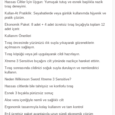
Hassas Ciltler İçin Uygun: Yumuşak tutuş ve esnek başlıkla nazik
tıraş deneyimi.
Kullan-At Pratiklik: Seyahatlerde veya günlük kullanımda hijyenik ve
pratik çözüm.
Ekonomik Paket: 8 adet + 4 adet ücretsiz tıraş bıçağıyla toplam 12
adet içerir.
Kullanım Önerileri
Tıraş öncesinde yüzünüzü ılık suyla yıkayarak gözeneklerin
açılmasını sağlayın.
Tıraş köpüğü veya jeli uygulayarak cildi hazırlayın.
Xtreme 3 Sensitive bıçağını cilt yönünde nazikçe hareket ettirin.
Tıraş sonrasında cildinizi soğuk suyla durulayın ve nemlendirici
kullanın.
Neden Wilkinson Sword Xtreme 3 Sensitive?
Hassas ciltlerde bile tahrişsiz ve konforlu tıraş
Esnek 3 bıçakla pürüzsüz sonuç
Aloe vera içeriğiyle nemli ve sağlıklı cilt
Ergonomik tasarımıyla kolay kullanım ve tam kontrol
8+4 ücretsiz paket avantajıyla uzun süreli ekonomik çözüm