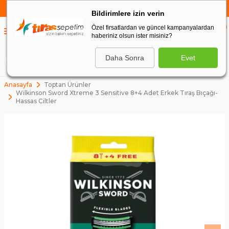
750 TL VE ÜZERİ ALIŞVERİŞLERDE
KARGO BEDAVA
Bildirimlere izin verin
Özel firsatlardan ve güncel kampanyalardan
0
haberiniz olsun ister misiniz?
0
Daha Sonra
Evet
ARA
Anasayfa
Toptan Ürünler
Wilkinson Sword Xtreme 3 Sensitive 8+4 Adet Erkek Tıraş Bıçağı-
Hassas Ciltler