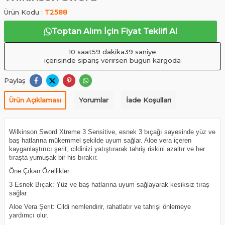
Ürün Kodu :
T2588
Toptan Alım İçin Fiyat Teklifi Al
10 saat
59 dakika
39 saniye
içerisinde sipariş verirsen bugün kargoda
Paylaş
Ürün Açıklaması
Yorumlar
İade Koşulları
Wilkinson Sword Xtreme 3 Sensitive, esnek 3 bıçağı sayesinde yüz ve
baş hatlarına mükemmel şekilde uyum sağlar. Aloe vera içeren
kayganlaştırıcı şerit, cildinizi yatıştırarak tahriş riskini azaltır ve her
tıraşta yumuşak bir his bırakır.
Öne Çıkan Özellikler
3 Esnek Bıçak: Yüz ve baş hatlarına uyum sağlayarak kesiksiz tıraş
sağlar.
Aloe Vera Şerit: Cildi nemlendirir, rahatlatır ve tahrişi önlemeye
yardımcı olur.