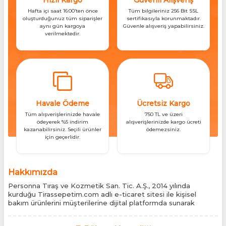
Hızlı Kargo
Güvenli Alışveriş
Hafta içi saat 16:00’ten önce
Tüm bilgileriniz 256 Bit SSL
oluşturduğunuz tüm siparişler
sertifikasıyla korunmaktadır.
aynı gün kargoya
Güvenle alışveriş yapabilirsiniz.
verilmektedir.
Havale Ödeme
Ücretsiz Kargo
Tüm alışverişlerinizde havale
750 TL ve üzeri
ödeyerek %5 indirim
alışverişlerinizde kargo ücreti
kazanabilirsiniz. Seçili ürünler
ödemezsiniz.
için geçerlidir.
Hakkımızda
Personna Tıraş ve Kozmetik San. Tic. A.Ş., 2014 yılında
kurduğu Tirassepetim.com adlı e-ticaret sitesi ile kişisel
bakım ürünlerini müşterilerine dijital platformda sunarak
sektördeki yenilikçi yaklaşımını bir kez daha kanıtladı.
Tirassepetim.com, bugün Türkiye’nin önde gelen kişisel bakım