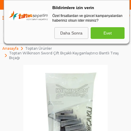
750 TL VE ÜZERİ ALIŞVERİŞLERDE
KARGO BEDAVA
Bildirimlere izin verin
Özel firsatlardan ve güncel kampanyalardan
0
haberiniz olsun ister misiniz?
0
Daha Sonra
Evet
ARA
Anasayfa
Toptan Ürünler
Toptan Wilkinson Sword Çift Bıçaklı Kayganlaştırıcı Bantlı Tıraş
Bıçağı