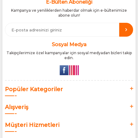
siteleri arasında yer almaktadır. Türkiye’de Cantu, Wilkinson
E-Bülten Aboneliği
Sword, Bodman ve Bodycology markalarının resmî
Kampanya ve yeniliklerden haberdar olmak için e-bültenimize
distribütörlüğünü yürütüyor, bu markaların tüm ürünlerini ithal
abone olun!
etmektedir. Tüm ithalat süreçlerimizde orijinallik belgeleri ve
üretici iş birlikleriyle çalışarak, ürünlerin en güvenilir şekilde
Türkiye pazarına ulaşmasını sağlıyoruz. Amacımız, dünya
genelinde milyonlarca kullanıcıya hitap eden bu markaları,
Türk tüketicilerle doğrudan, güvenli ve orijinal bir şekilde
buluşturmaktır.
Sosyal Medya
Takipçilerimize özel kampanyalar için sosyal medyadan bizleri takip
edin.
Popüler Kategoriler
Alışveriş
Müşteri Hizmetleri