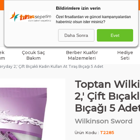
750 TL VE ÜZERİ ALIŞVERİŞLERDE
KARGO BEDAVA
Bildirimlere izin verin
Özel firsatlardan ve güncel kampanyalardan
haberiniz olsun ister misiniz?
ARA
Daha Sonra
Evet
ek
Çocuk Saç
Berber Kuaför
Hediye
ım
Bakım
Malzemeleri
Seti
day 2,' Çift Bıçaklı Kadın Kullan At Tıraş Bıçağı 5 Adet
Toptan Wilk
2,' Çift Bıçak
Bıçağı 5 Ade
Wilkinson Sword
Ürün Kodu :
T2285