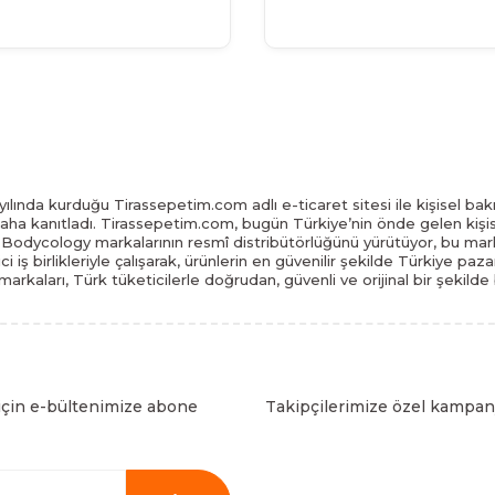
ılında kurduğu Tirassepetim.com adlı e-ticaret sitesi ile kişisel bakı
daha kanıtladı. Tirassepetim.com, bugün Türkiye’nin önde gelen kişis
odycology markalarının resmî distribütörlüğünü yürütüyor, bu marka
tici iş birlikleriyle çalışarak, ürünlerin en güvenilir şekilde Türkiye 
arkaları, Türk tüketicilerle doğrudan, güvenli ve orijinal bir şekilde
için e-bültenimize abone
Takipçilerimize özel kampany