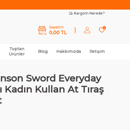
Kargom Nerede?
Sepetim
0
0,00
TL
0
Toptan
Blog
Hakkımızda
İletişim
Ürünler
inson Sword Everyday
lı Kadın Kullan At Tıraş
t