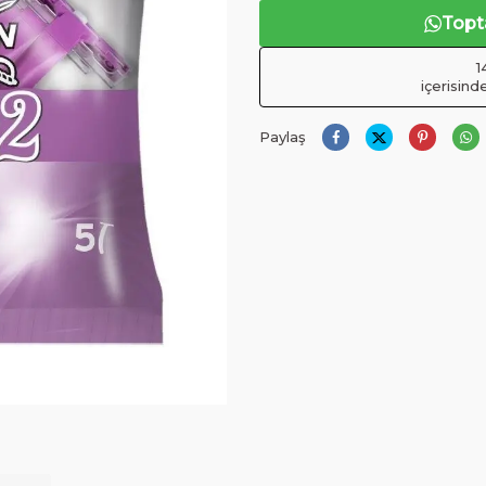
Topta
içerisind
Paylaş