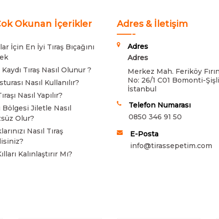
ok Okunan İçerikler
Adres & İletişim
Adres
ar İçin En İyi Tıraş Bıçağını
ek
Adres
 Kaydı Tıraş Nasıl Olunur ?
Merkez Mah. Feriköy Fırın
No: 26/1 C01 Bomonti-Şişli
turası Nasıl Kullanılır?
İstanbul
ıraşı Nasıl Yapılır?
Telefon Numarası
 Bölgesi Jiletle Nasıl
0850 346 91 50
süz Olur?
arınızı Nasıl Tıraş
E-Posta
isiniz?
info@tirassepetim.com
Kılları Kalınlaştırır Mı?