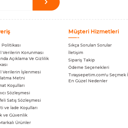
veriş
Müşteri Hizmetleri
 Politikası
Sıkça Sorulan Sorular
el Verilerin Korunması
İletişim
nda Açıklama Ve Gizlilik
Sipariş Takip
kası
Ödeme Seçenekleri
l Verilerin İşlenmesi
Tıraşsepetim.com'u Seçmek İ
latma Metni
En Güzel Nedenler
mat Koşulları
nıcı Sözleşmesi
eli Satış Sözleşmesi
ti ve İade Koşulları
lik ve Güvenlik
Markalı Ürünler