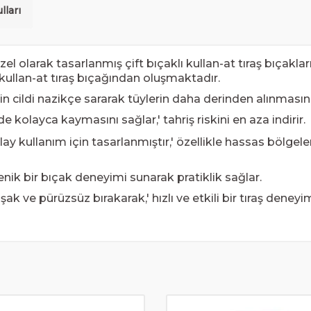
lları
 olarak tasarlanmış çift bıçaklı kullan-at tıraş bıçakları,'
 kullan-at tıraş bıçağından oluşmaktadır.
çin cildi nazikçe sararak tüylerin daha derinden alınmasını
de kolayca kaymasını sağlar,' tahriş riskini en aza indirir.
 kullanım için tasarlanmıştır,' özellikle hassas bölgelerd
enik bir bıçak deneyimi sunarak pratiklik sağlar.
ak ve pürüzsüz bırakarak,' hızlı ve etkili bir tıraş den