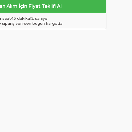
n Alım İçin Fiyat Teklifi Al
14 saat
45 dakika
11 saniye
e sipariş verirsen bugün kargoda