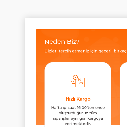
Neden Biz?
Bizleri tercih etmeniz için geçerli birka
Hızlı Kargo
Hafta içi saat 16:00’ten önce
oluşturduğunuz tüm
siparişler aynı gün kargoya
verilmektedir.