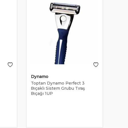
Dynamo
Wilk
Toptan Dynamo Perfect 3
Topta
Bıçaklı Sistem Grubu Tıraş
Bıçak
Bıçağı 1UP
Tıraş