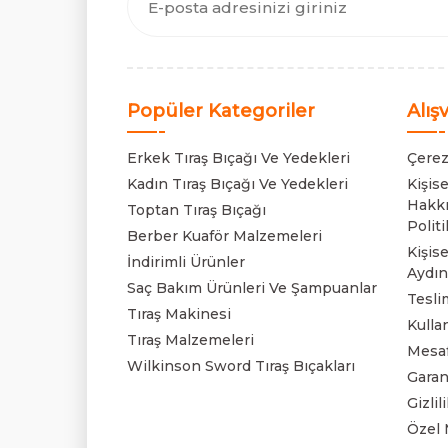
Popüler Kategoriler
Alış
Erkek Tıraş Bıçağı Ve Yedekleri
Çerez
Kadın Tıraş Bıçağı Ve Yedekleri
Kişis
Hakkı
Toptan Tıraş Bıçağı
Politi
Berber Kuaför Malzemeleri
Kişise
İndirimli Ürünler
Aydın
Saç Bakım Ürünleri Ve Şampuanlar
Tesli
Tıraş Makinesi
Kulla
Tıraş Malzemeleri
Mesaf
Wilkinson Sword Tıraş Bıçakları
Garan
Gizli
Özel 