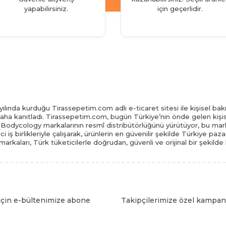
yapabilirsiniz.
için geçerlidir.
ılında kurduğu Tirassepetim.com adlı e-ticaret sitesi ile kişisel bakı
daha kanıtladı. Tirassepetim.com, bugün Türkiye’nin önde gelen kişis
odycology markalarının resmî distribütörlüğünü yürütüyor, bu marka
tici iş birlikleriyle çalışarak, ürünlerin en güvenilir şekilde Türkiye 
arkaları, Türk tüketicilerle doğrudan, güvenli ve orijinal bir şekilde
için e-bültenimize abone
Takipçilerimize özel kampany