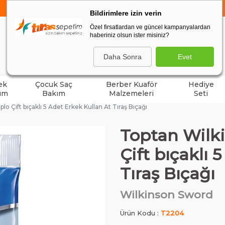
750 TL VE ÜZERİ ALIŞVERİŞLERDE
KARGO BEDAVA
Bildirimlere izin verin
Özel firsatlardan ve güncel kampanyalardan
haberiniz olsun ister misiniz?
ARA
Daha Sonra
Evet
ek
Çocuk Saç
Berber Kuaför
Hediye
ım
Bakım
Malzemeleri
Seti
 Çift bıçaklı 5 Adet Erkek Kullan At Tıraş Bıçağı
Toptan Wilk
Çift bıçaklı 
Tıraş Bıçağı
Wilkinson Sword
Ürün Kodu :
T2204