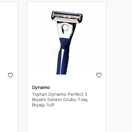
Dynamo
Wilk
Toptan Dynamo Perfect 3
Topta
Bıçaklı Sistem Grubu Tıraş
Bıçak
Bıçağı 1UP
Tıraş