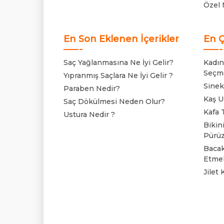
Özel 
En Son Eklenen İçerikler
En Ç
Saç Yağlanmasına Ne İyi Gelir?
Kadınl
Seçm
Yıpranmış Saçlara Ne İyi Gelir ?
Sinek
Paraben Nedir?
Kaş Us
Saç Dökülmesi Neden Olur?
Kafa T
Ustura Nedir ?
Bikini
Pürüz
Bacakl
Etmel
Jilet 