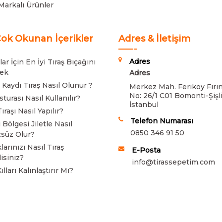
Markalı Ürünler
ok Okunan İçerikler
Adres & İletişim
Adres
ar İçin En İyi Tıraş Bıçağını
ek
Adres
 Kaydı Tıraş Nasıl Olunur ?
Merkez Mah. Feriköy Fırın
No: 26/1 C01 Bomonti-Şişli
turası Nasıl Kullanılır?
İstanbul
ıraşı Nasıl Yapılır?
Telefon Numarası
 Bölgesi Jiletle Nasıl
0850 346 91 50
süz Olur?
arınızı Nasıl Tıraş
E-Posta
isiniz?
info@tirassepetim.com
Kılları Kalınlaştırır Mı?