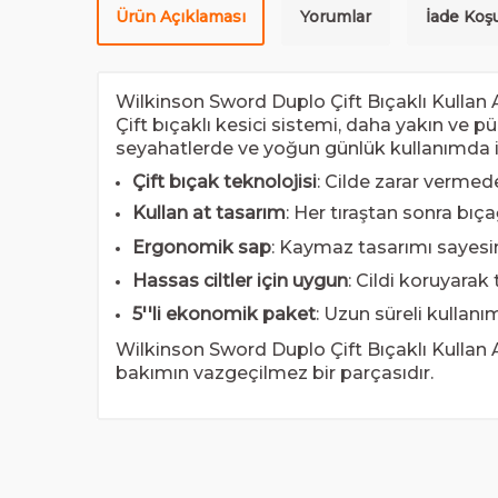
Ürün Açıklaması
Yorumlar
İade Koşu
Wilkinson Sword Duplo Çift Bıçaklı Kullan At
Çift bıçaklı kesici sistemi, daha yakın ve pü
seyahatlerde ve yoğun günlük kullanımda ide
Çift bıçak teknolojisi
: Cilde zarar vermed
Kullan at tasarım
: Her tıraştan sonra bıça
Ergonomik sap
: Kaymaz tasarımı sayesind
Hassas ciltler için uygun
: Cildi koruyarak 
5''li ekonomik paket
: Uzun süreli kullanım
Wilkinson Sword Duplo Çift Bıçaklı Kullan At 
bakımın vazgeçilmez bir parçasıdır.