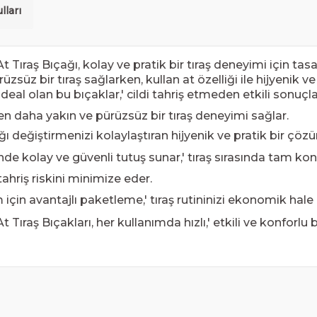
lları
 Tıraş Bıçağı, kolay ve pratik bir tıraş deneyimi için ta
rüzsüz bir tıraş sağlarken, kullan at özelliği ile hijyenik
al olan bu bıçaklar,' cildi tahriş etmeden etkili sonuçla
en daha yakın ve pürüzsüz bir tıraş deneyimi sağlar.
ğı değiştirmenizi kolaylaştıran hijyenik ve pratik bir çöz
e kolay ve güvenli tutuş sunar,' tıraş sırasında tam kont
tahriş riskini minimize eder.
 için avantajlı paketleme,' tıraş rutininizi ekonomik hale g
Tıraş Bıçakları, her kullanımda hızlı,' etkili ve konforlu b