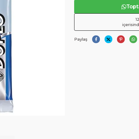
Topta
1
içerisin
Paylaş