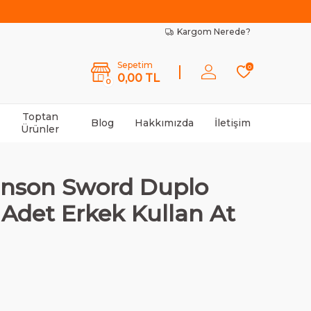
Kargom Nerede?
Sepetim
0
0,00
TL
0
Toptan
Blog
Hakkımızda
İletişim
Ürünler
inson Sword Duplo
5 Adet Erkek Kullan At