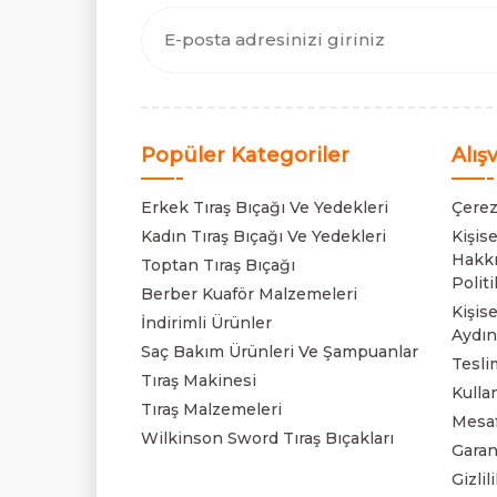
Popüler Kategoriler
Alış
Erkek Tıraş Bıçağı Ve Yedekleri
Çerez
Kadın Tıraş Bıçağı Ve Yedekleri
Kişis
Hakkı
Toptan Tıraş Bıçağı
Politi
Berber Kuaför Malzemeleri
Kişise
İndirimli Ürünler
Aydın
Saç Bakım Ürünleri Ve Şampuanlar
Tesli
Tıraş Makinesi
Kulla
Tıraş Malzemeleri
Mesaf
Wilkinson Sword Tıraş Bıçakları
Garan
Gizli