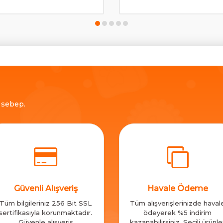
ç sebep.
Güvenli Alışveriş
Havale Ödeme
Tüm bilgileriniz 256 Bit SSL
Tüm alışverişlerinizde haval
sertifikasıyla korunmaktadır.
ödeyerek %5 indirim
Güvenle alışveriş
kazanabilirsiniz. Seçili ürünle