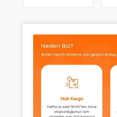
Neden Biz?
Bizleri tercih etmeniz için geçerli birka
Hızlı Kargo
Hafta içi saat 16:00’ten önce
oluşturduğunuz tüm
siparişler aynı gün kargoya