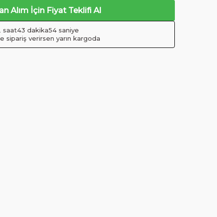
n Alım İçin Fiyat Teklifi Al
2 saat
43 dakika
53 saniye
de sipariş verirsen yarın kargoda