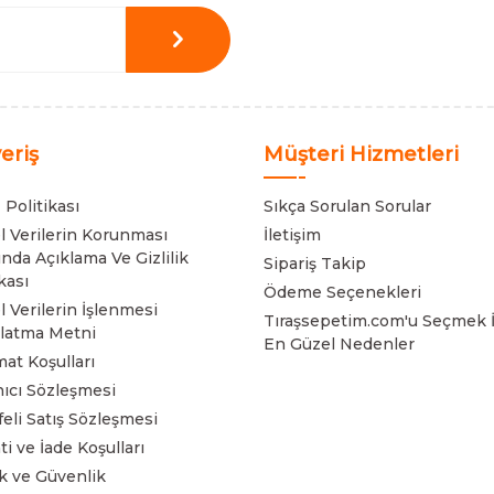
veriş
Müşteri Hizmetleri
 Politikası
Sıkça Sorulan Sorular
el Verilerin Korunması
İletişim
nda Açıklama Ve Gizlilik
Sipariş Takip
kası
Ödeme Seçenekleri
l Verilerin İşlenmesi
Tıraşsepetim.com'u Seçmek İ
latma Metni
En Güzel Nedenler
mat Koşulları
nıcı Sözleşmesi
eli Satış Sözleşmesi
ti ve İade Koşulları
lik ve Güvenlik