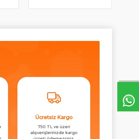
Ücretsiz Kargo
e
750 TL ve üzeri
alışverişlerinizde kargo
r
ücreti ödemezsiniz.