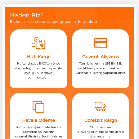
Neden Biz?
Bizleri tercih etmeniz için geçerli birkaç sebep.
Hızlı Kargo
Güvenli Alışveriş
Hafta içi saat 16:00’ten önce
Tüm bilgileriniz 256 Bit SSL
oluşturduğunuz tüm siparişler
sertifikasıyla korunmaktadır.
aynı gün kargoya
Güvenle alışveriş yapabilirsiniz.
verilmektedir.
Havale Ödeme
Ücretsiz Kargo
Tüm alışverişlerinizde havale
750 TL ve üzeri
ödeyerek %5 indirim
alışverişlerinizde kargo ücreti
kazanabilirsiniz. Seçili ürünler
ödemezsiniz.