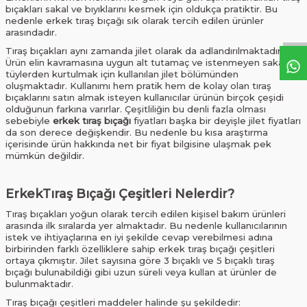
bıçakları sakal ve bıyıklarını kesmek için oldukça pratiktir. Bu
nedenle erkek tıraş bıçağı sık olarak tercih edilen ürünler
arasındadır.
Tıraş bıçakları aynı zamanda jilet olarak da adlandırılmaktadır.
Ürün elin kavramasına uygun alt tutamaç ve istenmeyen sakal ve
tüylerden kurtulmak için kullanılan jilet bölümünden
oluşmaktadır. Kullanımı hem pratik hem de kolay olan tıraş
bıçaklarını satın almak isteyen kullanıcılar ürünün birçok çeşidi
olduğunun farkına varırlar. Çeşitliliğin bu denli fazla olması
sebebiyle
erkek tıraş bıçağı
fiyatları başka bir deyişle jilet fiyatları
da son derece değişkendir. Bu nedenle bu kısa araştırma
içerisinde ürün hakkında net bir fiyat bilgisine ulaşmak pek
mümkün değildir.
ErkekTıraş Bıçağı Çeşitleri Nelerdir?
Tıraş bıçakları yoğun olarak tercih edilen kişisel bakım ürünleri
arasında ilk sıralarda yer almaktadır. Bu nedenle kullanıcılarının
istek ve ihtiyaçlarına en iyi şekilde cevap verebilmesi adına
birbirinden farklı özelliklere sahip erkek tıraş bıçağı çeşitleri
ortaya çıkmıştır. Jilet sayısına göre 3 bıçaklı ve 5 bıçaklı tıraş
bıçağı bulunabildiği gibi uzun süreli veya kullan at ürünler de
bulunmaktadır.
Tıraş bıçağı çeşitleri maddeler halinde şu şekildedir: