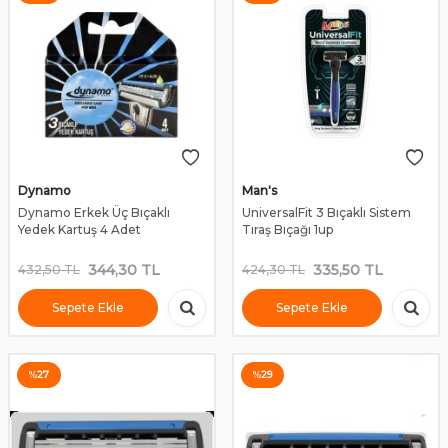
Dynamo
Man's
Dynamo Erkek Üç Bıçaklı
UniversalFit 3 Bıçaklı Sistem
Yedek Kartuş 4 Adet
Tıraş Bıçağı 1up
344,30
TL
335,50
TL
432,50
TL
424,30
TL
Sepete Ekle
Sepete Ekle
%
27
%
29