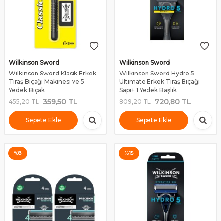
Wilkinson Sword
Wilkinson Sword
Wilkinson Sword Klasik Erkek
Wilkinson Sword Hydro 5
Tıraş Bıçağı Makinesi ve 5
Ultimate Erkek Tıraş Bıçağı
Yedek Bıçak
Sapı+ 1 Yedek Başlık
359,50
TL
720,80
TL
455,20
TL
809,20
TL
Sepete Ekle
Sepete Ekle
%
8
%
15