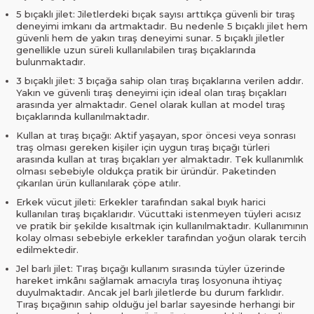
5 bıçaklı jilet: Jiletlerdeki bıçak sayısı arttıkça güvenli bir tıraş
deneyimi imkanı da artmaktadır. Bu nedenle 5 bıçaklı jilet hem
güvenli hem de yakın tıraş deneyimi sunar. 5 bıçaklı jiletler
genellikle uzun süreli kullanılabilen tıraş bıçaklarında
bulunmaktadır.
3 bıçaklı jilet: 3 bıçağa sahip olan tıraş bıçaklarına verilen addır.
Yakın ve güvenli tıraş deneyimi için ideal olan tıraş bıçakları
arasında yer almaktadır. Genel olarak kullan at model tıraş
bıçaklarında kullanılmaktadır.
Kullan at tıraş bıçağı: Aktif yaşayan, spor öncesi veya sonrası
traş olması gereken kişiler için uygun tıraş bıçağı türleri
arasında kullan at tıraş bıçakları yer almaktadır. Tek kullanımlık
olması sebebiyle oldukça pratik bir üründür. Paketinden
çıkarılan ürün kullanılarak çöpe atılır.
Erkek vücut jileti: Erkekler tarafından sakal bıyık harici
kullanılan tıraş bıçaklarıdır. Vücuttaki istenmeyen tüyleri acısız
ve pratik bir şekilde kısaltmak için kullanılmaktadır. Kullanımının
kolay olması sebebiyle erkekler tarafından yoğun olarak tercih
edilmektedir.
Jel barlı jilet: Tıraş bıçağı kullanım sırasında tüyler üzerinde
hareket imkânı sağlamak amacıyla tıraş losyonuna ihtiyaç
duyulmaktadır. Ancak jel barlı jiletlerde bu durum farklıdır.
Tıraş bıçağının sahip olduğu jel barlar sayesinde herhangi bir