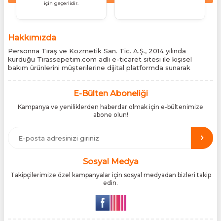
için geçerlidir.
Hakkımızda
Personna Tıraş ve Kozmetik San. Tic. A.Ş., 2014 yılında
kurduğu Tirassepetim.com adlı e-ticaret sitesi ile kişisel
bakım ürünlerini müşterilerine dijital platformda sunarak
sektördeki yenilikçi yaklaşımını bir kez daha kanıtladı.
Tirassepetim.com, bugün Türkiye’nin önde gelen kişisel bakım
siteleri arasında yer almaktadır. Türkiye’de Cantu, Wilkinson
E-Bülten Aboneliği
Sword, Bodman ve Bodycology markalarının resmî
Kampanya ve yeniliklerden haberdar olmak için e-bültenimize
distribütörlüğünü yürütüyor, bu markaların tüm ürünlerini ithal
abone olun!
etmektedir. Tüm ithalat süreçlerimizde orijinallik belgeleri ve
üretici iş birlikleriyle çalışarak, ürünlerin en güvenilir şekilde
Türkiye pazarına ulaşmasını sağlıyoruz. Amacımız, dünya
genelinde milyonlarca kullanıcıya hitap eden bu markaları,
Türk tüketicilerle doğrudan, güvenli ve orijinal bir şekilde
buluşturmaktır.
Sosyal Medya
Takipçilerimize özel kampanyalar için sosyal medyadan bizleri takip
edin.