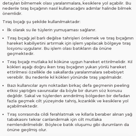
detayları bilmemek olası yaralanmalara, kesiklere yol açabilir. Bu
nedenle tıraş bıçağının nasıl kullanacağını adımlar halinde bilmek
önemlidir.
Tıraş bıçağı şu şekilde kullanılmaktadır:
İlk olarak su ile tüylerin yumuşaması sağlanır.
Tıraş bıçağı jel barlı değilse tahrişleri önlemek ve tıraş bıçağının
hareket kabiliyetini artırmak için işlem yapılacak bölgeye tıraş
losyonu uygulanır. Bu işlem olası batıkların da önüne
geçmektedir.
Tıraş bıçağı mutlaka kıl köküne uygun hareket ettirilmelidir. Kıl
kökleri aşağı doğru iken tıraş bıçağının yukarı yönlü hareket
ettirilmesi özellikle de sakallarda yaralanmalara sebebiyet
verebilir. Bu nedenle kıl kökleri yönünde tıraş yapılmalıdır.
Bazı kullanıcılar aynı noktadan birkaç defa geçmenin peeling
etkisi yaptığını savunsalar da böyle bir durum söz konusu
değildir. Sakal ve tüylerden arındırılmış bölgeden bir defadan
fazla geçmek cilt yüzeyinde tahriş, kızarıklık ve kesiklere yol
açabilmektedir.
Tıraş sonrasında cildi ferahlatmak ve kıllarla beraber alınan yağ
tabakasını tekrar canlandırmak için cilt mutlaka
nemlendirilmelidir. Böylece batık oluşumu gibi durumların da
önüne geçilmiş olur.