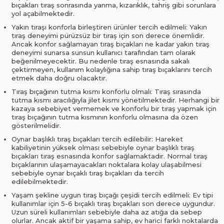
bıçakları tıraş sonrasında yanma, kızarıklık, tahriş gibi sorunlara
yol açabilmektedir.
Yakın tıraşı konforla birleştiren ürünler tercih edilmeli: Yakın
tıraş deneyimi pürüzsüz bir tıraş için son derece önemlidir.
Ancak konfor sağlamayan tıraş bıçakları ne kadar yakın tıraş
deneyimi sunarsa sunsun kullanıcı tarafından tam olarak
beğenilmeyecektir. Bu nedenle tıraş esnasında sakalı
çektirmeyen, kullanım kolaylığına sahip tıraş bıçaklarını tercih
etmek daha doğru olacaktır.
Tıraş bıçağının tutma kısmı konforlu olmalı: Tıraş sırasında
tutma kısmı aracılığıyla jilet kısmı yönetilmektedir. Herhangi bir
kazaya sebebiyet vermemek ve konforlu bir tıraş yapmak için
tıraş bıçağının tutma kısmının konforlu olmasına da özen
gösterilmelidir.
Oynar başlıklı tıraş bıçakları tercih edilebilir: Hareket
kabiliyetinin yüksek olması sebebiyle oynar başlıklı tıraş
bıçakları tıraş esnasında konfor sağlamaktadır. Normal tıraş
bıçaklarının ulaşamayacakları noktalara kolay ulaşabilmesi
sebebiyle oynar bıçaklı tıraş bıçakları da tercih
edilebilmektedir.
Yaşam şekline uygun tıraş bıçağı çeşidi tercih edilmeli: Ev tipi
kullanımlar için 5-6 bıçaklı tıraş bıçakları son derece uygundur.
Uzun süreli kullanımları sebebiyle daha az atığa da sebep
olurlar. Ancak aktif bir yaşama sahip, ev harici farklı noktalarda