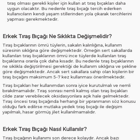
tıraş olması gerekli kişiler için kullan at tıraş bıçakları daha
uygun olacaktır. Bu nedenle tıraş bıçağı tercih ederken
kullanıcıların kendi yaşam stillerinden yola çıkarak tercihlerini
yapması gerekmektedir.
Erkek Tıraş Bıçağı Ne Sıklıkta Değişmelidir?
Tıraş bıçaklarının ömrü tüylerin, sakalın kalınlığına, kullanım
süresinin sıklığına göre değişmektedir. Örneğin sert sakallarda
kullanılan tıraş bıçaklarının ömrü ince tüylerde kullanılan tıraş
bıçaklarına oranla çok daha kısadır. Bu nedenle tıraş bıçaklarının
ne sıklıkla değiştirilmesi gerektiği de kullanım sıklığına ve şekline
göre değişmektedir. Ancak sert sakallara sahip olan kişilerin bir
tıraş bıçağını maksimum 5-7 kez kullanması önerilmektedir.
Tıraş bıçakları her kullanımdan sonra iyice kurutulmalı ve nemli
bırakılmamalıdır. Tıraş sonrası nemli kalmış olan tıraş bıçakları
cilde zarar verebilecek oksidasyonlara açık hale gelmektedir.
Tıraş öncesi tıraş bıçağında herhangi bir yıpranmanın söz konusu
olduğu fark edilirse mutlaka yedek tıraş bıçağı ile değişim
yapılmalı, hasar görmüş jilet kullanılmamalıdır.
Erkek Tıraş Bıçağı Nasıl Kullanılır?
Tıraş bıçağının kullanımı son derece kolaydır. Ancak bazı