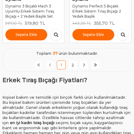
Dynamo 3 Bıçaklı Mach 3
Dynamo Perfect 5 Bıçaklı
Uyumlu Erkek Sistem Tıraş
Erkek Sistem Tıraş Bıçağı 2
Bıçağı + 2 Yedek Başlık Set
Yedek Başlık
519,80
TL
355,70
TL
597,10
TL
443,20
TL
Sepete Ekle
Sepete Ekle
Toplam
37
ürün bulunmaktadır.
1
2
Erkek Tıraş Bıçağı Fiyatları?
Kişisel bakım ve temizlik için birçok farklı ürün kullanılmaktadır.
Bu kişisel bakım ürünleri içerisinde tıraş bıçakları da yer
almaktadır. Genel olarak erkeklerin yoğun olarak kullandığı tıraş
bıçakları kadınlar tarafından istenmeyen tüylerden kurtulmak için
de kullanılmaktadır. Özellikle hassas ciltlerde tahrişi azaltmak
için
en iyi kadın tıraş bıçağı
seçimi; bıçak sayısı, kayganlaştırıcı
bant ve ergonomik sap gibi kriterlere göre yapılmalıdır.
Erkeklerin hemen hemen her gün veya gün aşırı kullandıkları tıraş