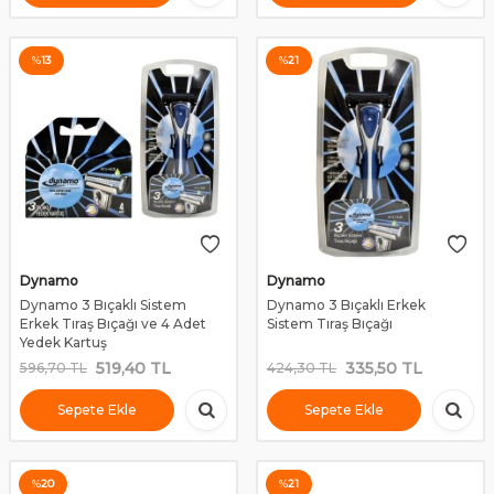
%
13
%
21
Dynamo
Dynamo
Dynamo 3 Bıçaklı Sistem
Dynamo 3 Bıçaklı Erkek
Erkek Tıraş Bıçağı ve 4 Adet
Sistem Tıraş Bıçağı
Yedek Kartuş
519,40
TL
335,50
TL
596,70
TL
424,30
TL
Sepete Ekle
Sepete Ekle
%
20
%
21