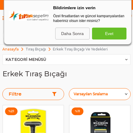
750 TL VE ÜZERİ ALIŞVERİŞLERDE
KARGO BEDAVA
Bildirimlere izin verin
Özel firsatlardan ve güncel kampanyalardan
0
haberiniz olsun ister misiniz?
0
Daha Sonra
Evet
ARA
Anasayfa
Tıraş Bıçağı
Erkek Tıraş Bıçağı Ve Yedekleri
KATEGORI MENÜSÜ
Erkek Tıraş Bıçağı
Filtre
%
21
%
11