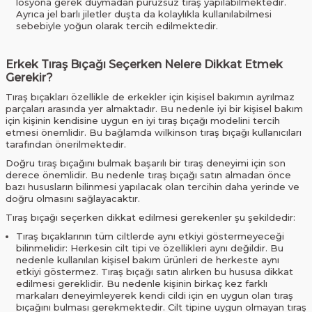
losyona gerek duymadan pürüzsüz tıraş yapılabilmektedir.
Ayrıca jel barlı jiletler duşta da kolaylıkla kullanılabilmesi
sebebiyle yoğun olarak tercih edilmektedir.
Erkek Tıraş Bıçağı Seçerken Nelere Dikkat Etmek
Gerekir?
Tıraş bıçakları özellikle de erkekler için kişisel bakımın ayrılmaz
parçaları arasında yer almaktadır. Bu nedenle iyi bir kişisel bakım
için kişinin kendisine uygun en iyi tıraş bıçağı modelini tercih
etmesi önemlidir. Bu bağlamda wilkinson tıraş bıçağı kullanıcıları
tarafından önerilmektedir.
Doğru tıraş bıçağını bulmak başarılı bir tıraş deneyimi için son
derece önemlidir. Bu nedenle tıraş bıçağı satın almadan önce
bazı hususların bilinmesi yapılacak olan tercihin daha yerinde ve
doğru olmasını sağlayacaktır.
Tıraş bıçağı seçerken dikkat edilmesi gerekenler şu şekildedir:
Tıraş bıçaklarının tüm ciltlerde aynı etkiyi göstermeyeceği
bilinmelidir: Herkesin cilt tipi ve özellikleri aynı değildir. Bu
nedenle kullanılan kişisel bakım ürünleri de herkeste aynı
etkiyi göstermez. Tıraş bıçağı satın alırken bu hususa dikkat
edilmesi gereklidir. Bu nedenle kişinin birkaç kez farklı
markaları deneyimleyerek kendi cildi için en uygun olan tıraş
bıçağını bulması gerekmektedir. Cilt tipine uygun olmayan tıraş