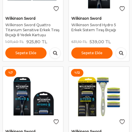
Wilkinson Sword
Wilkinson Sword
Wilkinson Sword Quattro
Wilkinson Sword Hydro 5
Titanium Sensitive Erkek Tıraş
Erkek Sistem Tıraş Bıçağı
Bıçağı 8 Yedek Kartuşu
925,80
TL
539,00
TL
1.011,40
TL
631,10
TL
Sepete Ekle
Sepete Ekle
%
7
%
12
Wilkinson Sword
Wilkinson Sword