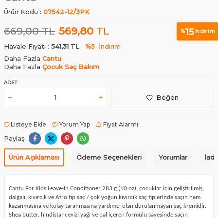
Ürün Kodu :
07542-12/3PK
669,00
TL
569,80
TL
15
%
İndirim
Havale Fiyatı :
541,31
TL
%5
İndirim
Daha Fazla
Cantu
Daha Fazla
Çocuk Saç Bakım
ADET
Beğen
Listeye Ekle
Yorum Yap
Fiyat Alarmı
Paylaş
Ürün Açıklaması
Ödeme Seçenekleri
Yorumlar
İade
Cantu For Kids Leave-In Conditioner 283 g (10 oz), çocuklar için geliştirilmiş,
dalgalı, kıvırcık ve Afro tip saç / çok yoğun kıvırcık saç tiplerinde saçın nem
kazanmasına ve kolay taranmasına yardımcı olan durulanmayan saç kremidir.
Shea butter, hindistancevizi yağı ve bal içeren formülü sayesinde saçın