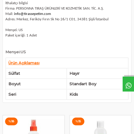
İthalatçı bilgisi
Firma: PERSONNA TIRAŞ ÜRÜNLERİ VE KOZMETİK SAN. TİC. A.Ş.
Mail:
info@tirassepetim.com
Adres: Merkez, Feriköy Fırın Sk No 26/1 C01, 34381 Şişli/İstanbul
Menşei: US
Paket içeriği: 1 Adet
Menşei:US
Ürün Açıklaması
Sülfat
Hayır
Boyut
Standart Boy
Seri
Kids
%
18
%
15