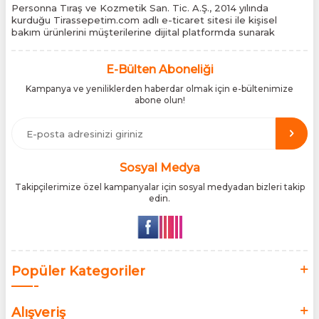
Personna Tıraş ve Kozmetik San. Tic. A.Ş., 2014 yılında
kurduğu Tirassepetim.com adlı e-ticaret sitesi ile kişisel
bakım ürünlerini müşterilerine dijital platformda sunarak
sektördeki yenilikçi yaklaşımını bir kez daha kanıtladı.
Tirassepetim.com, bugün Türkiye’nin önde gelen kişisel bakım
siteleri arasında yer almaktadır. Türkiye’de Cantu, Wilkinson
E-Bülten Aboneliği
Sword, Bodman ve Bodycology markalarının resmî
Kampanya ve yeniliklerden haberdar olmak için e-bültenimize
distribütörlüğünü yürütüyor, bu markaların tüm ürünlerini ithal
abone olun!
etmektedir. Tüm ithalat süreçlerimizde orijinallik belgeleri ve
üretici iş birlikleriyle çalışarak, ürünlerin en güvenilir şekilde
Türkiye pazarına ulaşmasını sağlıyoruz. Amacımız, dünya
genelinde milyonlarca kullanıcıya hitap eden bu markaları,
Türk tüketicilerle doğrudan, güvenli ve orijinal bir şekilde
buluşturmaktır.
Sosyal Medya
Takipçilerimize özel kampanyalar için sosyal medyadan bizleri takip
edin.
Popüler Kategoriler
Alışveriş