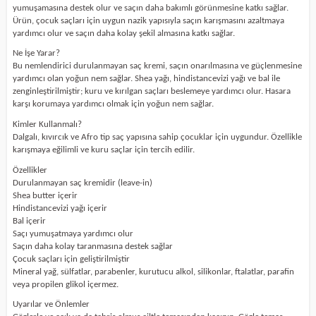
yumuşamasına destek olur ve saçın daha bakımlı görünmesine katkı sağlar.
Ürün, çocuk saçları için uygun nazik yapısıyla saçın karışmasını azaltmaya
yardımcı olur ve saçın daha kolay şekil almasına katkı sağlar.
Ne İşe Yarar?
Bu nemlendirici durulanmayan saç kremi, saçın onarılmasına ve güçlenmesine
yardımcı olan yoğun nem sağlar. Shea yağı, hindistancevizi yağı ve bal ile
zenginleştirilmiştir; kuru ve kırılgan saçları beslemeye yardımcı olur. Hasara
karşı korumaya yardımcı olmak için yoğun nem sağlar.
Kimler Kullanmalı?
Dalgalı, kıvırcık ve Afro tip saç yapısına sahip çocuklar için uygundur. Özellikle
karışmaya eğilimli ve kuru saçlar için tercih edilir.
Özellikler
Durulanmayan saç kremidir (leave-in)
Shea butter içerir
Hindistancevizi yağı içerir
Bal içerir
Saçı yumuşatmaya yardımcı olur
Saçın daha kolay taranmasına destek sağlar
Çocuk saçları için geliştirilmiştir
Mineral yağ, sülfatlar, parabenler, kurutucu alkol, silikonlar, ftalatlar, parafin
veya propilen glikol içermez.
Uyarılar ve Önlemler