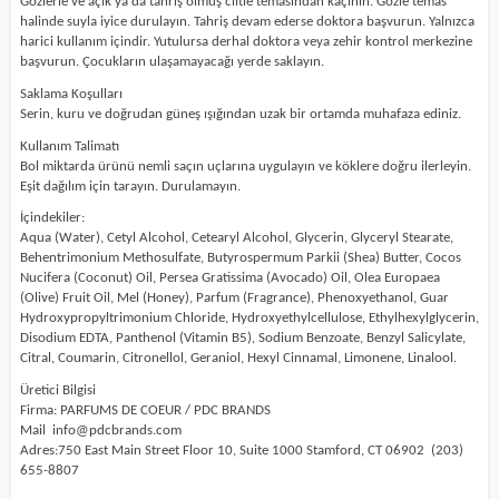
Gözlerle ve açık ya da tahriş olmuş ciltle temasından kaçının. Gözle temas
halinde suyla iyice durulayın. Tahriş devam ederse doktora başvurun. Yalnızca
harici kullanım içindir. Yutulursa derhal doktora veya zehir kontrol merkezine
başvurun. Çocukların ulaşamayacağı yerde saklayın.
Saklama Koşulları
Serin, kuru ve doğrudan güneş ışığından uzak bir ortamda muhafaza ediniz.
Kullanım Talimatı
Bol miktarda ürünü nemli saçın uçlarına uygulayın ve köklere doğru ilerleyin.
Eşit dağılım için tarayın. Durulamayın.
İçindekiler:
Aqua (Water), Cetyl Alcohol, Cetearyl Alcohol, Glycerin, Glyceryl Stearate,
Behentrimonium Methosulfate, Butyrospermum Parkii (Shea) Butter, Cocos
Nucifera (Coconut) Oil, Persea Gratissima (Avocado) Oil, Olea Europaea
(Olive) Fruit Oil, Mel (Honey), Parfum (Fragrance), Phenoxyethanol, Guar
Hydroxypropyltrimonium Chloride, Hydroxyethylcellulose, Ethylhexylglycerin,
Disodium EDTA, Panthenol (Vitamin B5), Sodium Benzoate, Benzyl Salicylate,
Citral, Coumarin, Citronellol, Geraniol, Hexyl Cinnamal, Limonene, Linalool.
Üretici Bilgisi
Firma: PARFUMS DE COEUR / PDC BRANDS
Mail
info@pdcbrands.com
Adres:750 East Main Street Floor 10, Suite 1000 Stamford, CT 06902
(203)
655-8807