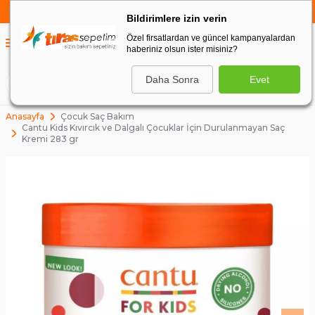
750 TL VE ÜZERİ ALIŞVERİŞLERDE
KARGO BEDAVA
Bildirimlere izin verin
Özel firsatlardan ve güncel kampanyalardan
0
haberiniz olsun ister misiniz?
0
Daha Sonra
Evet
ARA
Anasayfa
Çocuk Saç Bakım
Cantu Kids Kıvırcık ve Dalgalı Çocuklar İçin Durulanmayan Saç
Kremi 283 gr