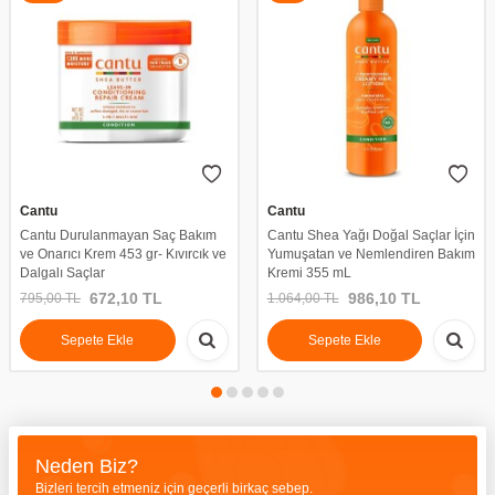
Cantu
Cantu
Cantu Durulanmayan Saç Bakım
Cantu Shea Yağı Doğal Saçlar İçin
ve Onarıcı Krem 453 gr- Kıvırcık ve
Yumuşatan ve Nemlendiren Bakım
Dalgalı Saçlar
Kremi 355 mL
672,10
TL
986,10
TL
795,00
TL
1.064,00
TL
Sepete Ekle
Sepete Ekle
Neden Biz?
Bizleri tercih etmeniz için geçerli birkaç sebep.