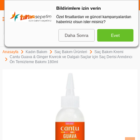
750 TL VE ÜZERİ ALIŞVERİŞLERDE
KARGO BEDAVA
Bildirimlere izin verin
Özel firsatlardan ve güncel kampanyalardan
0
haberiniz olsun ister misiniz?
0
Daha Sonra
Evet
ARA
Anasayfa
Kadın Bakım
Saç Bakım Ürünleri
Saç Bakım Kremi
Cantu Guava & Ginger Kıvırcık ve Dalgalı Saçlar için Saç Derisi Arındırıcı
Ön Temizleme Bakımı 180ml