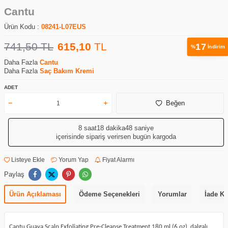
Cantu
Ürün Kodu :
08241-L07EUS
741,50
TL
615,10
TL
17
%
İndirim
Daha Fazla
Cantu
Daha Fazla
Saç Bakım Kremi
ADET
Beğen
8 saat
18 dakika
48 saniye
içerisinde sipariş verirsen bugün kargoda
Listeye Ekle
Yorum Yap
Fiyat Alarmı
Paylaş
Ürün Açıklaması
Ödeme Seçenekleri
Yorumlar
İade Ko
Cantu Guava Scalp Exfoliating Pre-Cleanse Treatment 180 ml (6 oz), dalgalı,