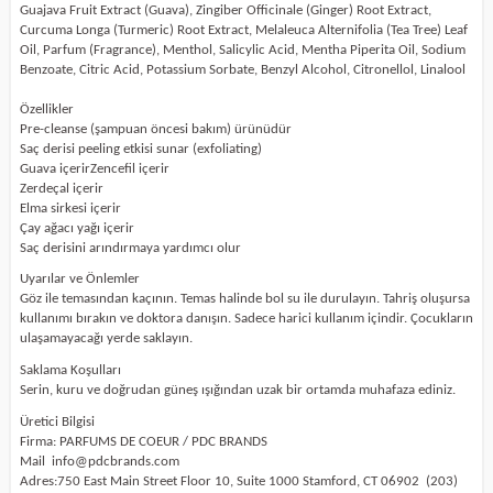
Guajava Fruit Extract (Guava), Zingiber Officinale (Ginger) Root Extract,
Curcuma Longa (Turmeric) Root Extract, Melaleuca Alternifolia (Tea Tree) Leaf
Oil, Parfum (Fragrance), Menthol, Salicylic Acid, Mentha Piperita Oil, Sodium
Benzoate, Citric Acid, Potassium Sorbate, Benzyl Alcohol, Citronellol, Linalool
Özellikler
Pre-cleanse (şampuan öncesi bakım) ürünüdür
Saç derisi peeling etkisi sunar (exfoliating)
Guava içerirZencefil içerir
Zerdeçal içerir
Elma sirkesi içerir
Çay ağacı yağı içerir
Saç derisini arındırmaya yardımcı olur
Uyarılar ve Önlemler
Göz ile temasından kaçının. Temas halinde bol su ile durulayın. Tahriş oluşursa
kullanımı bırakın ve doktora danışın. Sadece harici kullanım içindir. Çocukların
ulaşamayacağı yerde saklayın.
Saklama Koşulları
Serin, kuru ve doğrudan güneş ışığından uzak bir ortamda muhafaza ediniz.
Üretici Bilgisi
Firma: PARFUMS DE COEUR / PDC BRANDS
Mail
info@pdcbrands.com
Adres:750 East Main Street Floor 10, Suite 1000 Stamford, CT 06902
(203)