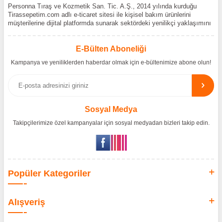
Personna Tıraş ve Kozmetik San. Tic. A.Ş., 2014 yılında kurduğu
Tirassepetim.com adlı e-ticaret sitesi ile kişisel bakım ürünlerini
müşterilerine dijital platformda sunarak sektördeki yenilikçi yaklaşımını
bir kez daha kanıtladı. Tirassepetim.com, bugün Türkiye’nin önde gelen
kişisel bakım siteleri arasında yer almaktadır. Türkiye’de Cantu,
Wilkinson Sword, Bodman ve Bodycology markalarının resmî
E-Bülten Aboneliği
distribütörlüğünü yürütüyor, bu markaların tüm ürünlerini ithal
Kampanya ve yeniliklerden haberdar olmak için e-bültenimize abone olun!
etmektedir. Tüm ithalat süreçlerimizde orijinallik belgeleri ve üretici iş
birlikleriyle çalışarak, ürünlerin en güvenilir şekilde Türkiye pazarına
ulaşmasını sağlıyoruz. Amacımız, dünya genelinde milyonlarca
kullanıcıya hitap eden bu markaları, Türk tüketicilerle doğrudan, güvenli
ve orijinal bir şekilde buluşturmaktır.
Sosyal Medya
Takipçilerimize özel kampanyalar için sosyal medyadan bizleri takip edin.
Popüler Kategoriler
Alışveriş