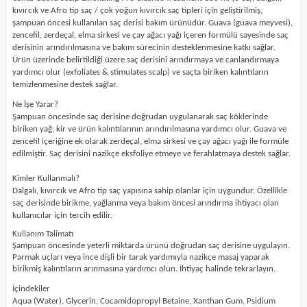
kıvırcık ve Afro tip saç / çok yoğun kıvırcık saç tipleri için geliştirilmiş,
şampuan öncesi kullanılan saç derisi bakım ürünüdür. Guava (guava meyvesi),
zencefil, zerdeçal, elma sirkesi ve çay ağacı yağı içeren formülü sayesinde saç
derisinin arındırılmasına ve bakım sürecinin desteklenmesine katkı sağlar.
Ürün üzerinde belirtildiği üzere saç derisini arındırmaya ve canlandırmaya
yardımcı olur (exfoliates & stimulates scalp) ve saçta biriken kalıntıların
temizlenmesine destek sağlar.
Ne İşe Yarar?
Şampuan öncesinde saç derisine doğrudan uygulanarak saç köklerinde
biriken yağ, kir ve ürün kalıntılarının arındırılmasına yardımcı olur. Guava ve
zencefil içeriğine ek olarak zerdeçal, elma sirkesi ve çay ağacı yağı ile formüle
edilmiştir. Saç derisini nazikçe eksfoliye etmeye ve ferahlatmaya destek sağlar.
Kimler Kullanmalı?
Dalgalı, kıvırcık ve Afro tip saç yapısına sahip olanlar için uygundur. Özellikle
saç derisinde birikme, yağlanma veya bakım öncesi arındırma ihtiyacı olan
kullanıcılar için tercih edilir.
Kullanım Talimatı
Şampuan öncesinde yeterli miktarda ürünü doğrudan saç derisine uygulayın.
Parmak uçları veya ince dişli bir tarak yardımıyla nazikçe masaj yaparak
birikmiş kalıntıların arınmasına yardımcı olun. İhtiyaç halinde tekrarlayın.
İçindekiler
Aqua (Water), Glycerin, Cocamidopropyl Betaine, Xanthan Gum, Psidium