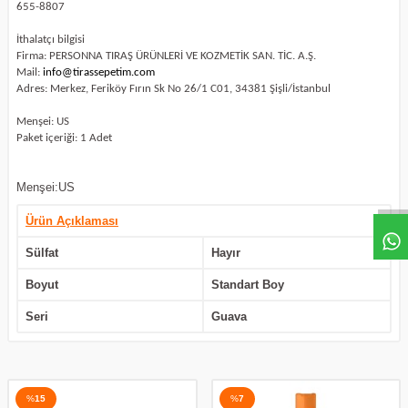
655-8807
İthalatçı bilgisi
Firma: PERSONNA TIRAŞ ÜRÜNLERİ VE KOZMETİK SAN. TİC. A.Ş.
Mail:
info@tirassepetim.com
Adres: Merkez, Feriköy Fırın Sk No 26/1 C01, 34381 Şişli/İstanbul
Menşei: US
Paket içeriği: 1 Adet
Menşei:US
Ürün Açıklaması
Sülfat
Hayır
Boyut
Standart Boy
Seri
Guava
%
15
%
7