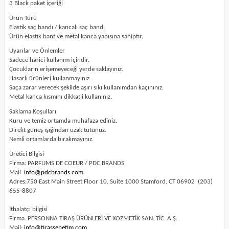
3 Black paket içeriği
Ürün Türü
Elastik saç bandı / kancalı saç bandı
Ürün elastik bant ve metal kanca yapısına sahiptir.
Uyarılar ve Önlemler
Sadece harici kullanım içindir.
Çocukların erişemeyeceği yerde saklayınız.
Hasarlı ürünleri kullanmayınız.
Saça zarar verecek şekilde aşırı sıkı kullanımdan kaçınınız.
Metal kanca kısmını dikkatli kullanınız.
Saklama Koşulları
Kuru ve temiz ortamda muhafaza ediniz.
Direkt güneş ışığından uzak tutunuz.
Nemli ortamlarda bırakmayınız.
Üretici Bilgisi
Firma: PARFUMS DE COEUR / PDC BRANDS
Mail
info@pdcbrands.com
Adres:750 East Main Street Floor 10, Suite 1000 Stamford, CT 06902
(203)
655-8807
İthalatçı bilgisi
Firma: PERSONNA TIRAŞ ÜRÜNLERİ VE KOZMETİK SAN. TİC. A.Ş.
Mail:
info@tirassepetim.com