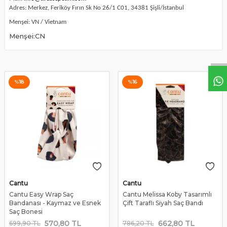
Adres: Merkez, Feriköy Fırın Sk No 26/1 C01, 34381 Şişli/İstanbul
Menşei: VN / Vietnam
Menşei:CN
%
18
%
16
Cantu
Cantu
Cantu Easy Wrap Saç
Cantu Melissa Koby Tasarımlı
Bandanası - Kaymaz ve Esnek
Çift Taraflı Siyah Saç Bandı
Saç Bonesi
570,80
TL
662,80
TL
699,90
TL
786,20
TL