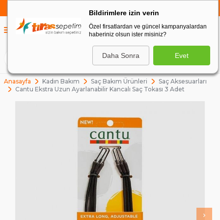
750 TL VE ÜZERİ ALIŞVERİŞLERDE
KARGO BEDAVA
Bildirimlere izin verin
Özel firsatlardan ve güncel kampanyalardan
0
haberiniz olsun ister misiniz?
0
Daha Sonra
Evet
ARA
Anasayfa
Kadın Bakım
Saç Bakım Ürünleri
Saç Aksesuarları
Cantu Ekstra Uzun Ayarlanabilir Kancalı Saç Tokası 3 Adet