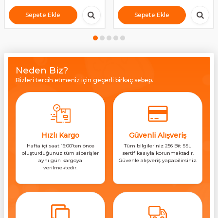
Sepete Ekle
Sepete Ekle
Neden Biz?
Bizleri tercih etmeniz için geçerli birkaç sebep.
Hızlı Kargo
Güvenli Alışveriş
Hafta içi saat 16:00’ten önce
Tüm bilgileriniz 256 Bit SSL
oluşturduğunuz tüm siparişler
sertifikasıyla korunmaktadır.
aynı gün kargoya
Güvenle alışveriş yapabilirsiniz.
verilmektedir.