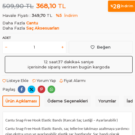
509,90
TL
368,10
TL
28
%
İndirim
Havale Fiyatı :
349,70
TL
%5
İndirim
Daha Fazla
Cantu
Daha Fazla
Saç Aksesuarları
ADET
Beğen
12 saat
37 dakika
4 saniye
içerisinde sipariş verirsen bugün kargoda
Listeye Ekle
Yorum Yap
Fiyat Alarmı
Paylaş
Ürün Açıklaması
Ödeme Seçenekleri
Yorumlar
İade
Cantu Snag-Free Hook Elastic Bands (Kancalı Saç Lastiği – Ayarlanabilir)
Cantu Snag-Free Hook Elastic Bands, saç tellerine takılmayı azaltmaya yardımcı
olan ekstra uzun ve ayarlanabilir elastik saç bantlarıdır. Saç bandı olarak