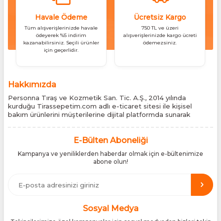
Havale Ödeme
Ücretsiz Kargo
Tüm alışverişlerinizde havale
750 TL ve üzeri
ödeyerek %5 indirim
alışverişlerinizde kargo ücreti
kazanabilirsiniz. Seçili ürünler
ödemezsiniz.
için geçerlidir.
Hakkımızda
Personna Tıraş ve Kozmetik San. Tic. A.Ş., 2014 yılında
kurduğu Tirassepetim.com adlı e-ticaret sitesi ile kişisel
bakım ürünlerini müşterilerine dijital platformda sunarak
sektördeki yenilikçi yaklaşımını bir kez daha kanıtladı.
Tirassepetim.com, bugün Türkiye’nin önde gelen kişisel bakım
siteleri arasında yer almaktadır. Türkiye’de Cantu, Wilkinson
E-Bülten Aboneliği
Sword, Bodman ve Bodycology markalarının resmî
Kampanya ve yeniliklerden haberdar olmak için e-bültenimize
distribütörlüğünü yürütüyor, bu markaların tüm ürünlerini ithal
abone olun!
etmektedir. Tüm ithalat süreçlerimizde orijinallik belgeleri ve
üretici iş birlikleriyle çalışarak, ürünlerin en güvenilir şekilde
Türkiye pazarına ulaşmasını sağlıyoruz. Amacımız, dünya
genelinde milyonlarca kullanıcıya hitap eden bu markaları,
Türk tüketicilerle doğrudan, güvenli ve orijinal bir şekilde
buluşturmaktır.
Sosyal Medya