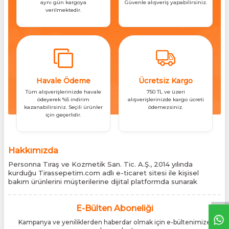
aynı gün kargoya
Güvenle alışveriş yapabilirsiniz.
verilmektedir.
Havale Ödeme
Ücretsiz Kargo
Tüm alışverişlerinizde havale
750 TL ve üzeri
ödeyerek %5 indirim
alışverişlerinizde kargo ücreti
kazanabilirsiniz. Seçili ürünler
ödemezsiniz.
için geçerlidir.
Hakkımızda
Personna Tıraş ve Kozmetik San. Tic. A.Ş., 2014 yılında
kurduğu Tirassepetim.com adlı e-ticaret sitesi ile kişisel
bakım ürünlerini müşterilerine dijital platformda sunarak
sektördeki yenilikçi yaklaşımını bir kez daha kanıtladı.
Tirassepetim.com, bugün Türkiye’nin önde gelen kişisel bakım
siteleri arasında yer almaktadır. Türkiye’de Cantu, Wilkinson
E-Bülten Aboneliği
Sword, Bodman ve Bodycology markalarının resmî
Kampanya ve yeniliklerden haberdar olmak için e-bültenimize
distribütörlüğünü yürütüyor, bu markaların tüm ürünlerini ithal