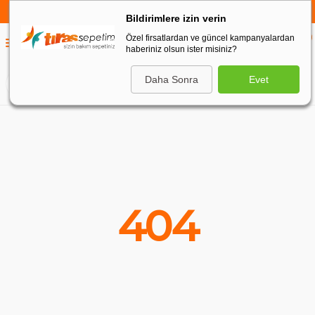
750 TL VE ÜZERİ ALIŞVERİŞLERDE
KARGO BEDAVA
Bildirimlere izin verin
Özel firsatlardan ve güncel kampanyalardan
0
haberiniz olsun ister misiniz?
0
Daha Sonra
Evet
ARA
404