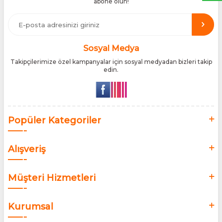
abone olun!
etmektedir. Tüm ithalat süreçlerimizde orijinallik belgeleri ve
üretici iş birlikleriyle çalışarak, ürünlerin en güvenilir şekilde
Türkiye pazarına ulaşmasını sağlıyoruz. Amacımız, dünya
genelinde milyonlarca kullanıcıya hitap eden bu markaları,
Türk tüketicilerle doğrudan, güvenli ve orijinal bir şekilde
buluşturmaktır.
Sosyal Medya
Takipçilerimize özel kampanyalar için sosyal medyadan bizleri takip
edin.
Popüler Kategoriler
Alışveriş
Müşteri Hizmetleri
Kurumsal