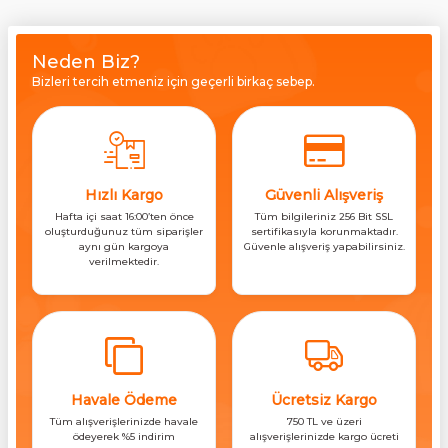
Neden Biz?
Bizleri tercih etmeniz için geçerli birkaç sebep.
Hızlı Kargo
Güvenli Alışveriş
Hafta içi saat 16:00’ten önce
Tüm bilgileriniz 256 Bit SSL
oluşturduğunuz tüm siparişler
sertifikasıyla korunmaktadır.
aynı gün kargoya
Güvenle alışveriş yapabilirsiniz.
verilmektedir.
Havale Ödeme
Ücretsiz Kargo
Tüm alışverişlerinizde havale
750 TL ve üzeri
ödeyerek %5 indirim
alışverişlerinizde kargo ücreti