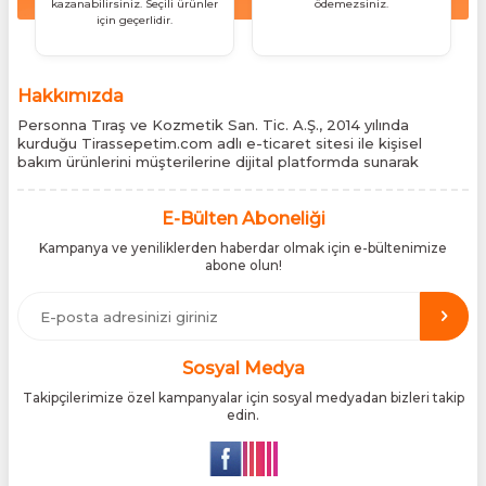
kazanabilirsiniz. Seçili ürünler
ödemezsiniz.
için geçerlidir.
Hakkımızda
Personna Tıraş ve Kozmetik San. Tic. A.Ş., 2014 yılında
kurduğu Tirassepetim.com adlı e-ticaret sitesi ile kişisel
bakım ürünlerini müşterilerine dijital platformda sunarak
sektördeki yenilikçi yaklaşımını bir kez daha kanıtladı.
Tirassepetim.com, bugün Türkiye’nin önde gelen kişisel bakım
siteleri arasında yer almaktadır. Türkiye’de Cantu, Wilkinson
E-Bülten Aboneliği
Sword, Bodman ve Bodycology markalarının resmî
Kampanya ve yeniliklerden haberdar olmak için e-bültenimize
distribütörlüğünü yürütüyor, bu markaların tüm ürünlerini ithal
abone olun!
etmektedir. Tüm ithalat süreçlerimizde orijinallik belgeleri ve
üretici iş birlikleriyle çalışarak, ürünlerin en güvenilir şekilde
Türkiye pazarına ulaşmasını sağlıyoruz. Amacımız, dünya
genelinde milyonlarca kullanıcıya hitap eden bu markaları,
Türk tüketicilerle doğrudan, güvenli ve orijinal bir şekilde
buluşturmaktır.
Sosyal Medya
Takipçilerimize özel kampanyalar için sosyal medyadan bizleri takip
edin.