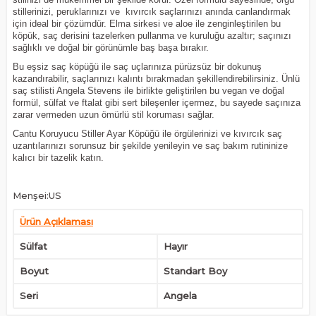
stillerinizi, peruklarınızı ve kıvırcık saçlarınızı anında canlandırmak
için ideal bir çözümdür. Elma sirkesi ve aloe ile zenginleştirilen bu
köpük, saç derisini tazelerken pullanma ve kuruluğu azaltır; saçınızı
sağlıklı ve doğal bir görünümle baş başa bırakır.
Bu eşsiz saç köpüğü ile saç uçlarınıza pürüzsüz bir dokunuş
kazandırabilir, saçlarınızı kalıntı bırakmadan şekillendirebilirsiniz. Ünlü
saç stilisti Angela Stevens ile birlikte geliştirilen bu vegan ve doğal
formül, sülfat ve ftalat gibi sert bileşenler içermez, bu sayede saçınıza
zarar vermeden uzun ömürlü stil koruması sağlar.
Cantu Koruyucu Stiller Ayar Köpüğü ile örgülerinizi ve kıvırcık saç
uzantılarınızı sorunsuz bir şekilde yenileyin ve saç bakım rutininize
kalıcı bir tazelik katın.
Menşei:US
Ürün Açıklaması
Sülfat
Hayır
Boyut
Standart Boy
Seri
Angela