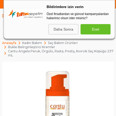
750 TL VE ÜZERİ ALIŞVERİŞLERDE
KARGO BEDAVA
Bildirimlere izin verin
Özel firsatlardan ve güncel kampanyalardan
0
haberiniz olsun ister misiniz?
0
Daha Sonra
Evet
ARA
Anasayfa
Kadın Bakım
Saç Bakım Ürünleri
Bukle Belirginleştirici Kremler
Cantu Angela Peruk, Örgülü, Rasta, Postiş, Kıvırcık Saç Köpüğü 237
mL