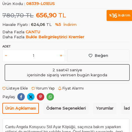
Ürün Kodu :
08339-L01EUS
780,70
TL
656,90
TL
16
%
İndirim
Havale Fiyatı :
624,06
TL
%5
İndirim
Daha Fazla
CANTU
Daha Fazla
Bukle Belirginleştirici Kremler
ADET
Beğen
2 saat
41 saniye
içerisinde sipariş verirsen bugün kargoda
Listeye Ekle
Yorum Yap
Fiyat Alarmı
Paylaş
Ürün Açıklaması
Ödeme Seçenekleri
Yorumlar
İade
Cantu Angela Koruyucu Stil Ayar Köpüğü, saçınıza bakım yaparken
stilinizi de mükemmel bir şekilde korur. Özel formülü sayesinde, örgü