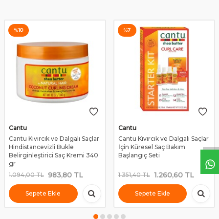
%
10
%
7
Cantu
Cantu
Cantu Kıvırcık ve Dalgalı Saçlar
Cantu Kıvırcık ve Dalgalı Saçlar
Hindistancevizli Bukle
İçin Küresel Saç Bakım
Belirginleştirici Saç Kremi 340
Başlangıç Seti
gr
983,80
TL
1.260,60
TL
1.094,00
TL
1.351,40
TL
Sepete Ekle
Sepete Ekle