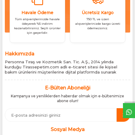
Havale Ödeme
Ücretsiz Kargo
Tüm alışverişlerinizde havale
750 TL ve üzeri
ödeyerek %5 indirim
alışverişlerinizde kargo ücreti
kazanabilirsiniz. Seçili ürünler
ödemezsiniz.
için geçerlidir.
Hakkımızda
Personna Tıraş ve Kozmetik San. Tic. A.Ş., 2014 yılında
kurduğu Tirassepetim.com adlı e-ticaret sitesi ile kişisel
bakım ürünlerini müşterilerine dijital platformda sunarak
sektördeki yenilikçi yaklaşımını bir kez daha kanıtladı.
Tirassepetim.com, bugün Türkiye’nin önde gelen kişisel bakım
siteleri arasında yer almaktadır. Türkiye’de Cantu, Wilkinson
E-Bülten Aboneliği
Sword, Bodman ve Bodycology markalarının resmî
Kampanya ve yeniliklerden haberdar olmak için e-bültenimize
distribütörlüğünü yürütüyor, bu markaların tüm ürünlerini ithal
abone olun!
etmektedir. Tüm ithalat süreçlerimizde orijinallik belgeleri ve
üretici iş birlikleriyle çalışarak, ürünlerin en güvenilir şekilde
Türkiye pazarına ulaşmasını sağlıyoruz. Amacımız, dünya
genelinde milyonlarca kullanıcıya hitap eden bu markaları,
Türk tüketicilerle doğrudan, güvenli ve orijinal bir şekilde
buluşturmaktır.
Sosyal Medya