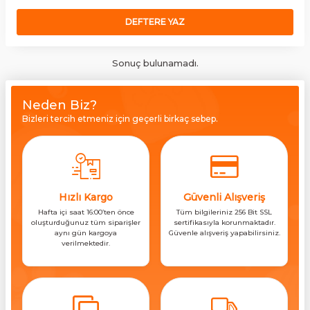
DEFTERE YAZ
Sonuç bulunamadı.
Neden Biz?
Bizleri tercih etmeniz için geçerli birkaç sebep.
Hızlı Kargo
Güvenli Alışveriş
Hafta içi saat 16:00’ten önce
Tüm bilgileriniz 256 Bit SSL
oluşturduğunuz tüm siparişler
sertifikasıyla korunmaktadır.
aynı gün kargoya
Güvenle alışveriş yapabilirsiniz.
verilmektedir.