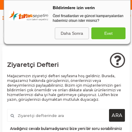
750 TL VE ÜZERİ ALIŞVERİŞLERDE
KARGO BEDAVA
Bildirimlere izin verin
Özel firsatlardan ve güncel kampanyalardan
0
haberiniz olsun ister misiniz?
0
Daha Sonra
Evet
ARA
Ziyaretçi Defteri
Mağazamızın ziyaretçi defteri sayfasına hoş geldiniz. Burada,
mağazamız hakkında görüşlerinizi, önerilerinizi veya
deneyimlerinizi paylaşabilirsiniz. Bizim için müşterilerimizin geri
bildirimleri çok önemlidir ve onları dikkate alarak ürünlerimizi ve
hizmetlerimizi daha iyi hale getirmeye çalışıyoruz. Lütfen bize
yazın, görüşlerinizi duymaktan mutluluk duyacağız.
ARA
Aradığınız cevabı bulamadıysanız bize yeni bir soru sorabilirsiniz