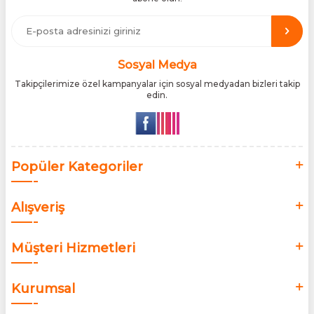
etmektedir. Tüm ithalat süreçlerimizde orijinallik belgeleri ve
üretici iş birlikleriyle çalışarak, ürünlerin en güvenilir şekilde
Türkiye pazarına ulaşmasını sağlıyoruz. Amacımız, dünya
genelinde milyonlarca kullanıcıya hitap eden bu markaları,
Türk tüketicilerle doğrudan, güvenli ve orijinal bir şekilde
buluşturmaktır.
Sosyal Medya
Takipçilerimize özel kampanyalar için sosyal medyadan bizleri takip
edin.
Popüler Kategoriler
Alışveriş
Müşteri Hizmetleri
Kurumsal