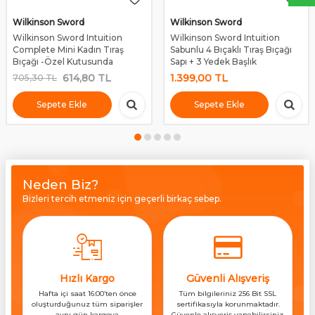
Wilkinson Sword
Wilkinson Sword
Wilkinson Sword Intuition
Wilkinson Sword Intuition
Complete Mini Kadın Tıraş
Sabunlu 4 Bıçaklı Tıraş Bıçağı
Bıçağı -Özel Kutusunda
Sapı + 3 Yedek Başlık
614,80
TL
1.399,00
TL
705,30
TL
Sepete Ekle
Sepete Ekle
Neden Biz?
Bizleri tercih etmeniz için geçerli birkaç sebep.
Hızlı Kargo
Güvenli Alışveriş
Hafta içi saat 16:00’ten önce
Tüm bilgileriniz 256 Bit SSL
oluşturduğunuz tüm siparişler
sertifikasıyla korunmaktadır.
aynı gün kargoya
Güvenle alışveriş yapabilirsiniz.