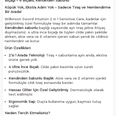
Bıçağı – 4 Bıçaklı, Kendinden Sabunlu
Köpük Yok, Ekstra Adım Yok – Sadece Tıraş ve Nemlendirme
Bir Arada!
Wilkinson Sword Intuition 2 in 1 Sensitive Care, kadınlar için
geliştirilmiş özel formülüyle tıraşı bir adımda tamamlar.
Kendinden sabunlu
başlığı sayesinde ayrı tıraş jeline ihtiyaç
duymazsınız. 4 ultra ince bıçağı ile tüyleri cilde yakın şekilde
alırken; aloe vera ve E vitamini içeren sabun şeridi ile cildinizi
nemlendirir ve korur.
Ürün Özellikleri:
2’si 1 Arada Teknoloji
: Tıraş + sabunlama aynı anda, ekstra
ürüne gerek yok.
4 Ultra İnce Bıçak
: Cilde yakın kesimle uzun süreli
pürüzsüzlük.
Kendinden Sabunlu Başlık
: Aloe vera ve E vitamini içerikli
formülüyle cildi tıraş esnasında besler.
Hassas Ciltler İçin Özel Geliştirilmiş
: Dermatolojik olarak
test edilmiştir.
Ergonomik Sap
: Duşta kullanıma uygun, kaymaz tutuş
sağlar.
Neden Tercih Etmelisiniz?