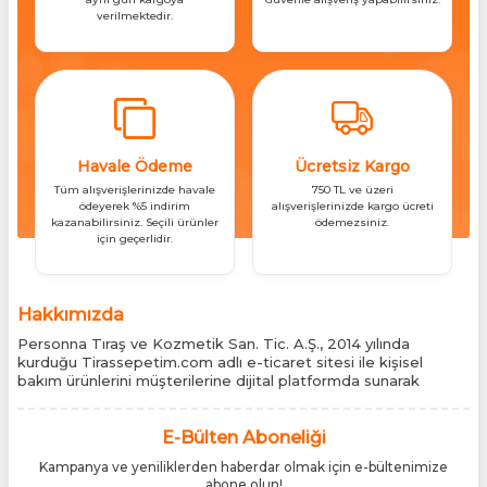
verilmektedir.
Havale Ödeme
Ücretsiz Kargo
Tüm alışverişlerinizde havale
750 TL ve üzeri
ödeyerek %5 indirim
alışverişlerinizde kargo ücreti
kazanabilirsiniz. Seçili ürünler
ödemezsiniz.
için geçerlidir.
Hakkımızda
Personna Tıraş ve Kozmetik San. Tic. A.Ş., 2014 yılında
kurduğu Tirassepetim.com adlı e-ticaret sitesi ile kişisel
bakım ürünlerini müşterilerine dijital platformda sunarak
sektördeki yenilikçi yaklaşımını bir kez daha kanıtladı.
Tirassepetim.com, bugün Türkiye’nin önde gelen kişisel bakım
siteleri arasında yer almaktadır. Türkiye’de Cantu, Wilkinson
E-Bülten Aboneliği
Sword, Bodman ve Bodycology markalarının resmî
Kampanya ve yeniliklerden haberdar olmak için e-bültenimize
distribütörlüğünü yürütüyor, bu markaların tüm ürünlerini ithal
abone olun!