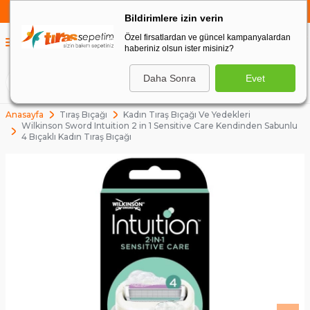
750 TL VE ÜZERİ ALIŞVERİŞLERDE
KARGO BEDAVA
Bildirimlere izin verin
Özel firsatlardan ve güncel kampanyalardan
0
haberiniz olsun ister misiniz?
0
Daha Sonra
Evet
ARA
Anasayfa
Tıraş Bıçağı
Kadın Tıraş Bıçağı Ve Yedekleri
Wilkinson Sword Intuition 2 in 1 Sensitive Care Kendinden Sabunlu
4 Bıçaklı Kadın Tıraş Bıçağı