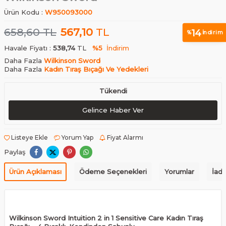
Ürün Kodu :
W950093000
658,60
TL
567,10
TL
14
%
İndirim
Havale Fiyatı :
538,74
TL
%5
İndirim
Daha Fazla
Wilkinson Sword
Daha Fazla
Kadın Tıraş Bıçağı Ve Yedekleri
Tükendi
Gelince Haber Ver
Listeye Ekle
Yorum Yap
Fiyat Alarmı
Paylaş
Ürün Açıklaması
Ödeme Seçenekleri
Yorumlar
İade
Wilkinson Sword Intuition 2 in 1 Sensitive Care Kadın Tıraş