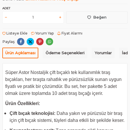
ADET
Beğen
Listeye Ekle
Yorum Yap
Fiyat Alarmı
Paylaş
Ürün Açıklaması
Ödeme Seçenekleri
Yorumlar
İade
Süper Astor Nostaljik çift bıçaklı tek kullanımlık tıraş
bıçakları, her tıraşta rahatlık ve pürüzsüzlük sunan uygun
fiyatlı ve pratik bir çözümdür. Bu set, her pakette 5 adet
olmak üzere toplamda 10 adet tıraş bıçağı içerir.
Ürün Özellikleri:
Çift bıçak teknolojisi:
Daha yakın ve pürüzsüz bir tıraş
için çift bıçak sistemi, tüyleri daha etkili bir şekilde keser.