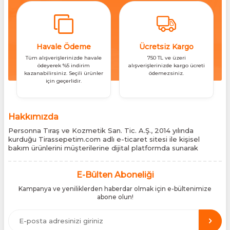
Havale Ödeme
Ücretsiz Kargo
Tüm alışverişlerinizde havale
750 TL ve üzeri
ödeyerek %5 indirim
alışverişlerinizde kargo ücreti
kazanabilirsiniz. Seçili ürünler
ödemezsiniz.
için geçerlidir.
Hakkımızda
Personna Tıraş ve Kozmetik San. Tic. A.Ş., 2014 yılında
kurduğu Tirassepetim.com adlı e-ticaret sitesi ile kişisel
bakım ürünlerini müşterilerine dijital platformda sunarak
sektördeki yenilikçi yaklaşımını bir kez daha kanıtladı.
Tirassepetim.com, bugün Türkiye’nin önde gelen kişisel bakım
siteleri arasında yer almaktadır. Türkiye’de Cantu, Wilkinson
E-Bülten Aboneliği
Sword, Bodman ve Bodycology markalarının resmî
Kampanya ve yeniliklerden haberdar olmak için e-bültenimize
distribütörlüğünü yürütüyor, bu markaların tüm ürünlerini ithal
abone olun!
etmektedir. Tüm ithalat süreçlerimizde orijinallik belgeleri ve
üretici iş birlikleriyle çalışarak, ürünlerin en güvenilir şekilde
Türkiye pazarına ulaşmasını sağlıyoruz. Amacımız, dünya
genelinde milyonlarca kullanıcıya hitap eden bu markaları,