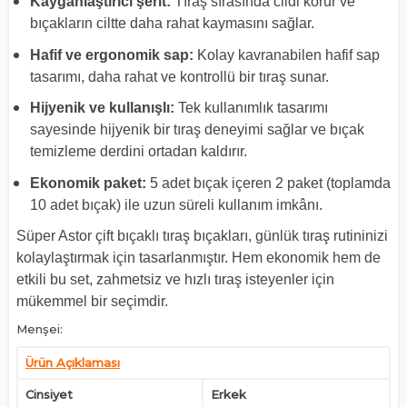
Kayganlaştırıcı şerit:
Tıraş sırasında cildi korur ve
bıçakların ciltte daha rahat kaymasını sağlar.
Hafif ve ergonomik sap:
Kolay kavranabilen hafif sap
tasarımı, daha rahat ve kontrollü bir tıraş sunar.
Hijyenik ve kullanışlı:
Tek kullanımlık tasarımı
sayesinde hijyenik bir tıraş deneyimi sağlar ve bıçak
temizleme derdini ortadan kaldırır.
Ekonomik paket:
5 adet bıçak içeren 2 paket (toplamda
10 adet bıçak) ile uzun süreli kullanım imkânı.
Süper Astor çift bıçaklı tıraş bıçakları, günlük tıraş rutininizi
kolaylaştırmak için tasarlanmıştır. Hem ekonomik hem de
etkili bu set, zahmetsiz ve hızlı tıraş isteyenler için
mükemmel bir seçimdir.
Menşei:
Ürün Açıklaması
Cinsiyet
Erkek