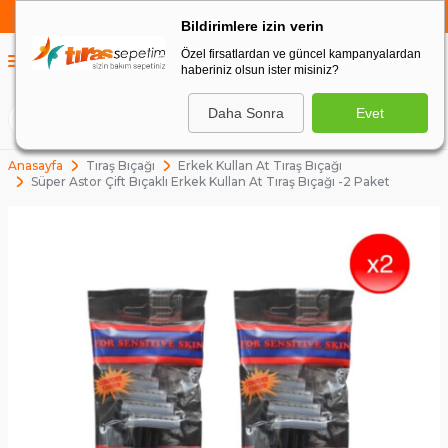
750 TL VE ÜZERİ ALIŞVERİŞLERDE
KARGO BEDAVA
Bildirimlere izin verin
Özel firsatlardan ve güncel kampanyalardan
0
haberiniz olsun ister misiniz?
0
Daha Sonra
Evet
ARA
Anasayfa
Tıraş Bıçağı
Erkek Kullan At Tıraş Bıçağı
Süper Astor Çift Bıçaklı Erkek Kullan At Tıraş Bıçağı -2 Paket