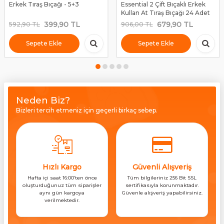
Erkek Tıraş Bıçağı - 5+3
Essential 2 Çift Bıçaklı Erkek
Kullan At Tıraş Bıçağı 24 Adet
399,90
TL
679,90
TL
592,90
TL
906,00
TL
Sepete Ekle
Sepete Ekle
Neden Biz?
Bizleri tercih etmeniz için geçerli birkaç sebep.
Hızlı Kargo
Güvenli Alışveriş
Hafta içi saat 16:00’ten önce
Tüm bilgileriniz 256 Bit SSL
oluşturduğunuz tüm siparişler
sertifikasıyla korunmaktadır.
aynı gün kargoya
Güvenle alışveriş yapabilirsiniz.
verilmektedir.