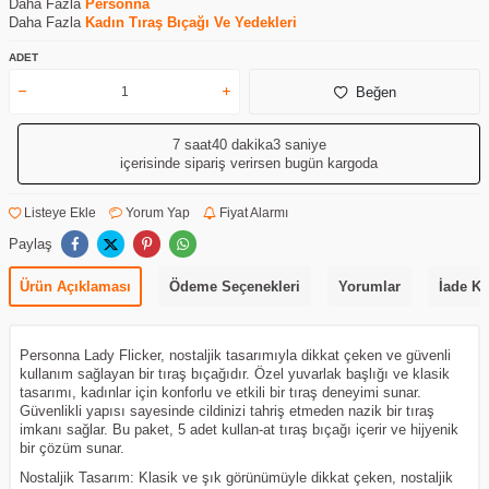
Daha Fazla
Personna
Daha Fazla
Kadın Tıraş Bıçağı Ve Yedekleri
ADET
Beğen
7 saat
40 dakika
3 saniye
içerisinde sipariş verirsen bugün kargoda
Listeye Ekle
Yorum Yap
Fiyat Alarmı
Paylaş
Ürün Açıklaması
Ödeme Seçenekleri
Yorumlar
İade Ko
Personna Lady Flicker, nostaljik tasarımıyla dikkat çeken ve güvenli
kullanım sağlayan bir tıraş bıçağıdır. Özel yuvarlak başlığı ve klasik
tasarımı, kadınlar için konforlu ve etkili bir tıraş deneyimi sunar.
Güvenlikli yapısı sayesinde cildinizi tahriş etmeden nazik bir tıraş
imkanı sağlar. Bu paket, 5 adet kullan-at tıraş bıçağı içerir ve hijyenik
bir çözüm sunar.
Nostaljik Tasarım: Klasik ve şık görünümüyle dikkat çeken, nostaljik