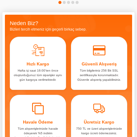
Neden Biz?
Bizleri tercih etmeniz için geçerli birkaç sebep.
Hızlı Kargo
Güvenli Alışveriş
Hafta içi saat 16:00’ten önce
Tüm bilgileriniz 256 Bit SSL
oluşturduğunuz tüm siparişler aynı
sertifikasıyla korunmaktadır.
gün kargoya verilmektedir.
Güvenle alışveriş yapabilirsiniz.
Havale Ödeme
Ücretsiz Kargo
Tüm alışverişlerinizde havale
750 TL ve üzeri alışverişlerinizde
ödeyerek %5 indirim
kargo ücreti ödemezsiniz.