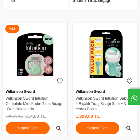
Tür
Sistem Tıraş Bıçağı
%
13
Wilkinson Sword
Wilkinson Sword
Wilkinson Sword Intuition
Wilkinson Sword Intuition Sabunlu
Complete Mini Kadın Tıraş Bıçağı
4 Bıçaklı Tıraş Bıçağı Sapı + 3
-Özel Kutusunda
Yedek Başlık
614,80
TL
1.399,00
TL
705,30
TL
Sepete Ekle
Sepete Ekle