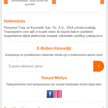
kazanabilirsiniz. Seçili ürünler için
geçerlidir.
Hakkımızda
Personna Tıraş ve Kozmetik San. Tic. A.Ş., 2014 yılında kurduğu
Tirassepetim.com adlı e-ticaret sitesi ile kişisel bakım ürünlerini
müşterilerine dijital platformda sunarak sektördeki yenilikçi yaklaşımını
bir kez daha kanıtladı. Tirassepetim.com, bugün Türkiye’nin önde gelen
kişisel bakım siteleri arasında yer almaktadır. Türkiye’de Cantu,
Wilkinson Sword, Bodman ve Bodycology markalarının resmî
E-Bülten Aboneliği
distribütörlüğünü yürütüyor, bu markaların tüm ürünlerini ithal
Kampanya ve yeniliklerden haberdar olmak için e-bültenimize abone olun!
etmektedir. Tüm ithalat süreçlerimizde orijinallik belgeleri ve üretici iş
birlikleriyle çalışarak, ürünlerin en güvenilir şekilde Türkiye pazarına
ulaşmasını sağlıyoruz. Amacımız, dünya genelinde milyonlarca
kullanıcıya hitap eden bu markaları, Türk tüketicilerle doğrudan, güvenli
ve orijinal bir şekilde buluşturmaktır.
Sosyal Medya
Takipçilerimize özel kampanyalar için sosyal medyadan bizleri takip edin.