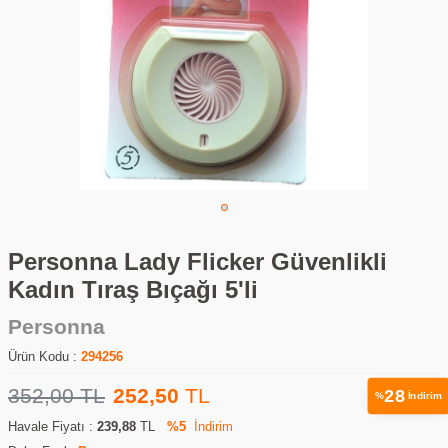
Personna Lady Flicker Güvenlikli
Kadın Tıraş Bıçağı 5'li
Personna
Ürün Kodu :
294256
352,00
TL
252,50
TL
28
%
İndirim
Havale Fiyatı :
239,88
TL
%5
İndirim