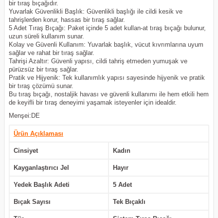
bir tıraş bıçağıdır.
Yuvarlak Güvenlikli Başlık: Güvenlikli başlığı ile cildi kesik ve
tahrişlerden korur, hassas bir tıraş sağlar.
5 Adet Tıraş Bıçağı: Paket içinde 5 adet kullan-at tıraş bıçağı bulunur,
uzun süreli kullanım sunar.
Kolay ve Güvenli Kullanım: Yuvarlak başlık, vücut kıvrımlarına uyum
sağlar ve rahat bir tıraş sağlar.
Tahrişi Azaltır: Güvenli yapısı, cildi tahriş etmeden yumuşak ve
pürüzsüz bir tıraş sağlar.
Pratik ve Hijyenik: Tek kullanımlık yapısı sayesinde hijyenik ve pratik
bir tıraş çözümü sunar.
Bu tıraş bıçağı, nostaljik havası ve güvenli kullanımı ile hem etkili hem
de keyifli bir tıraş deneyimi yaşamak isteyenler için idealdir.
Menşei:DE
Ürün Açıklaması
Cinsiyet
Kadın
Kayganlaştırıcı Jel
Hayır
Yedek Başlık Adeti
5 Adet
Bıçak Sayısı
Tek Bıçaklı