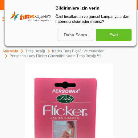
750 TL VE ÜZERİ ALIŞVERİŞLERDE
KARGO BEDAVA
Bildirimlere izin verin
Özel firsatlardan ve güncel kampanyalardan
0
haberiniz olsun ister misiniz?
0
Daha Sonra
Evet
ARA
Anasayfa
Tıraş Bıçağı
Kadın Tıraş Bıçağı Ve Yedekleri
Personna Lady Flicker Güvenlikli Kadın Tıraş Bıçağı 5'li