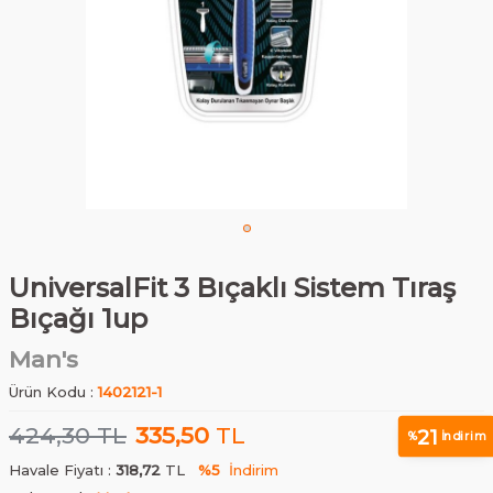
UniversalFit 3 Bıçaklı Sistem Tıraş
Bıçağı 1up
Man's
Ürün Kodu :
1402121-1
424,30
TL
335,50
TL
21
%
İndirim
Havale Fiyatı :
318,72
TL
%5
İndirim