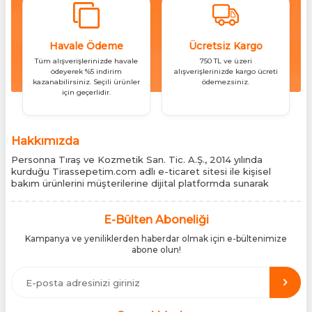
Havale Ödeme
Ücretsiz Kargo
Tüm alışverişlerinizde havale
750 TL ve üzeri
ödeyerek %5 indirim
alışverişlerinizde kargo ücreti
kazanabilirsiniz. Seçili ürünler
ödemezsiniz.
için geçerlidir.
Hakkımızda
Personna Tıraş ve Kozmetik San. Tic. A.Ş., 2014 yılında
kurduğu Tirassepetim.com adlı e-ticaret sitesi ile kişisel
bakım ürünlerini müşterilerine dijital platformda sunarak
sektördeki yenilikçi yaklaşımını bir kez daha kanıtladı.
Tirassepetim.com, bugün Türkiye’nin önde gelen kişisel bakım
siteleri arasında yer almaktadır. Türkiye’de Cantu, Wilkinson
E-Bülten Aboneliği
Sword, Bodman ve Bodycology markalarının resmî
Kampanya ve yeniliklerden haberdar olmak için e-bültenimize
distribütörlüğünü yürütüyor, bu markaların tüm ürünlerini ithal
abone olun!
etmektedir. Tüm ithalat süreçlerimizde orijinallik belgeleri ve
üretici iş birlikleriyle çalışarak, ürünlerin en güvenilir şekilde
Türkiye pazarına ulaşmasını sağlıyoruz. Amacımız, dünya
genelinde milyonlarca kullanıcıya hitap eden bu markaları,
Türk tüketicilerle doğrudan, güvenli ve orijinal bir şekilde