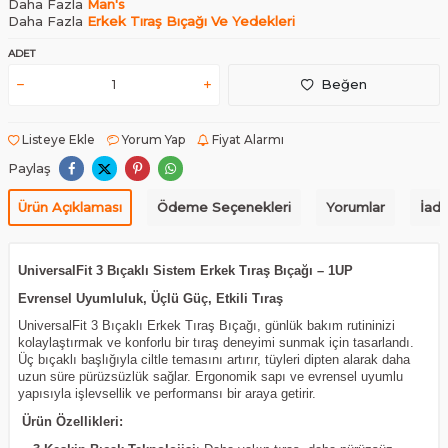
Daha Fazla
Man's
Daha Fazla
Erkek Tıraş Bıçağı Ve Yedekleri
ADET
Beğen
Listeye Ekle
Yorum Yap
Fiyat Alarmı
Paylaş
Ürün Açıklaması
Ödeme Seçenekleri
Yorumlar
İade
UniversalFit 3 Bıçaklı Sistem Erkek Tıraş Bıçağı – 1UP
Evrensel Uyumluluk, Üçlü Güç, Etkili Tıraş
UniversalFit 3 Bıçaklı Erkek Tıraş Bıçağı, günlük bakım rutininizi
kolaylaştırmak ve konforlu bir tıraş deneyimi sunmak için tasarlandı.
Üç bıçaklı başlığıyla ciltle temasını artırır, tüyleri dipten alarak daha
uzun süre pürüzsüzlük sağlar. Ergonomik sapı ve evrensel uyumlu
yapısıyla işlevsellik ve performansı bir araya getirir.
Ürün Özellikleri: