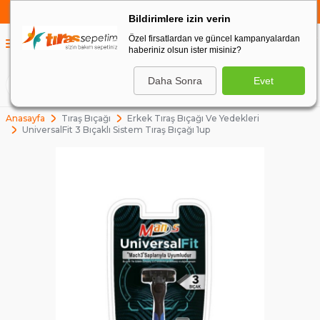
750 TL VE ÜZERİ ALIŞVERİŞLERDE
KARGO BEDAVA
Bildirimlere izin verin
Özel firsatlardan ve güncel kampanyalardan
0
haberiniz olsun ister misiniz?
0
Daha Sonra
Evet
ARA
Anasayfa
Tıraş Bıçağı
Erkek Tıraş Bıçağı Ve Yedekleri
UniversalFit 3 Bıçaklı Sistem Tıraş Bıçağı 1up