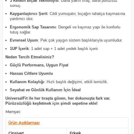
3 Keskin Bıçak Teknolojisi
: Daha yakın tıraş, daha pürüzsüz
sonuç.
Kayganlaştırıcı Şerit
: Cildi yumuşatır, bıçağın rahatça kaymasına
yardımcı olur.
Ergonomik Sap Tasarımı
: Dengeli ve kaymaz yapı ile konforlu
tutuş sağlar.
Evrensel Uyum
: Pek çok yaygın sistem başlıklarıyla uyumludur.
1UP İçerik
: 1 adet sap + 1 adet yedek başlık içerir.
Neden Tercih Etmelisiniz?
Güçlü Performans, Uygun Fiyat
Hassas Ciltlere Uyumlu
Kullanım Kolaylığı
: Hızlı başlık değişimi, etkili temizlik.
Seyahat ve Günlük Kullanım İçin İdeal
UniversalFit ile her tıraşta güven, her dokunuşta fark var.
Pürüzsüzlüğü keşfetmek için şimdi sepetine ekle!
Menşei:
Ürün Açıklaması
Cinsiyet
Erkek