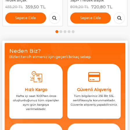
Yedek Bıçak
Sapı+ 1 Yedek Başlık
359,50
TL
720,80
TL
455,20
TL
809,20
TL
Sepete Ekle
Sepete Ekle
Neden Biz?
Bizleri tercih etmeniz için geçerli birkaç sebep.
Hızlı Kargo
Güvenli Alışveriş
Hafta içi saat 16:00’ten önce
Tüm bilgileriniz 256 Bit SSL
oluşturduğunuz tüm siparişler
sertifikasıyla korunmaktadır.
aynı gün kargoya
Güvenle alışveriş yapabilirsiniz.
verilmektedir.