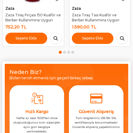
Zaza
Zaza
Zaza Tıraş Fırçası 150 Kuaför ve
Zaza Tıraş Tası Kuaför ve
Berber Kullanımına Uygun
Berber Kullanımına Uygun
752,20
TL
1.590,00
TL
Sepete Ekle
Sepete Ekle
Neden Biz?
Bizleri tercih etmeniz için geçerli birkaç sebep.
Hızlı Kargo
Güvenli Alışveriş
Hafta içi saat 16:00’ten önce
Tüm bilgileriniz 256 Bit SSL
oluşturduğunuz tüm siparişler
sertifikasıyla korunmaktadır.
aynı gün kargoya
Güvenle alışveriş yapabilirsiniz.
verilmektedir.