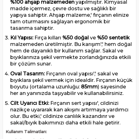
%100 ahşap malzemeden
yapılmıştır. Kimyasal
madde içermez, çevre dostu ve sağlıklı bir
yapıya sahiptir. Ahşap malzeme,' fırçanın elinize
tam oturmasını sağlayan ergonomik bir
tasarıma sahiptir.
Kıl Yapısı:
Fırça kılları
%50 doğal
ve
%50 sentetik
malzemeden üretilmiştir. Bu karışım',' hem doğal
hem de dayanıklı bir kullanım sağlar. Sakal ve
bıyıklarınıza şekil vermekte zorlandığınızda etkili
bir çözüm sunar.
Oval Tasarım:
Fırçanın oval yapısı',' sakal ve
bıyıklara şekil vermek için idealdir. Fırçanın küçük
boyutu (ortalama uzunluğu:
85mm
) sayesinde
her an yanınızda taşıyabilir ve kullanabilirsiniz.
Cilt Uyarıcı Etki:
Fırçanın sert yapısı', cildinizi
nazikçe uyararak kan akışını artırmaya yardımcı
olur. Bu etki,' cildinize canlılık kazandırır ve
sakal/bıyık bakımınızı daha etkili hale getirir.
Kullanım Talimatları: