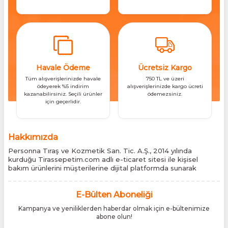
Havale Ödeme
Ücretsiz Kargo
Tüm alışverişlerinizde havale
750 TL ve üzeri
ödeyerek %5 indirim
alışverişlerinizde kargo ücreti
kazanabilirsiniz. Seçili ürünler
ödemezsiniz.
için geçerlidir.
Hakkımızda
Personna Tıraş ve Kozmetik San. Tic. A.Ş., 2014 yılında
kurduğu Tirassepetim.com adlı e-ticaret sitesi ile kişisel
bakım ürünlerini müşterilerine dijital platformda sunarak
sektördeki yenilikçi yaklaşımını bir kez daha kanıtladı.
Tirassepetim.com, bugün Türkiye’nin önde gelen kişisel bakım
siteleri arasında yer almaktadır. Türkiye’de Cantu, Wilkinson
E-Bülten Aboneliği
Sword, Bodman ve Bodycology markalarının resmî
Kampanya ve yeniliklerden haberdar olmak için e-bültenimize
distribütörlüğünü yürütüyor, bu markaların tüm ürünlerini ithal
abone olun!
etmektedir. Tüm ithalat süreçlerimizde orijinallik belgeleri ve