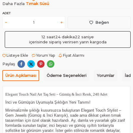
Daha Fazla
Tırnak Süsü
ADET
Beğen
12 saat
24 dakika
22 saniye
içerisinde sipariş verirsen yarın kargoda
Listeye Ekle
Yorum Yap
Fiyat Alarmı
Paylaş
Ürün Açıklaması
Ödeme Seçenekleri
Yorumlar
İade
Elegant Touch Nail Art Taş Seti – Gümüş & İnci Renk, 240 Adet
İnci ve Gümüşün Uyumuyla Şıklığın Yeni Tanımı!
Minimalizmle şıklığı kusursuzca buluşturan Elegant Touch Stylist –
Gem Jewels (Gümüş & İnci Karışık), sade ama dikkat çeken tırnak
tasarımları için özel olarak hazırlandı. Ay, damla ve yuvarlak gibi zarif
formlarda sunulan taşlar; inci beyazı ve gümüş ışıltılı tonlarıyla
sofistike bir görünüm yaratır. İster gelin stilinizde romantik detaylar,