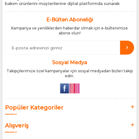
bakım ürünlerini müşterilerine dijital platformda sunarak
sektördeki yenilikçi yaklaşımını bir kez daha kanıtladı.
Tirassepetim.com, bugün Türkiye’nin önde gelen kişisel bakım
siteleri arasında yer almaktadır. Türkiye’de Cantu, Wilkinson
E-Bülten Aboneliği
Sword, Bodman ve Bodycology markalarının resmî
Kampanya ve yeniliklerden haberdar olmak için e-bültenimize
distribütörlüğünü yürütüyor, bu markaların tüm ürünlerini ithal
abone olun!
etmektedir. Tüm ithalat süreçlerimizde orijinallik belgeleri ve
üretici iş birlikleriyle çalışarak, ürünlerin en güvenilir şekilde
Türkiye pazarına ulaşmasını sağlıyoruz. Amacımız, dünya
genelinde milyonlarca kullanıcıya hitap eden bu markaları,
Türk tüketicilerle doğrudan, güvenli ve orijinal bir şekilde
buluşturmaktır.
Sosyal Medya
Takipçilerimize özel kampanyalar için sosyal medyadan bizleri takip
edin.
Popüler Kategoriler
Alışveriş