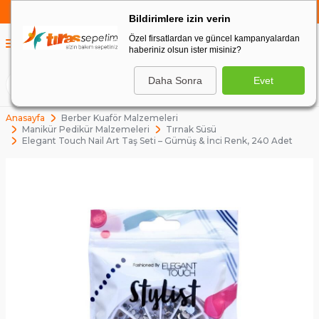
750 TL VE ÜZERİ ALIŞVERİŞLERDE
KARGO BEDAVA
Bildirimlere izin verin
Özel firsatlardan ve güncel kampanyalardan
0
haberiniz olsun ister misiniz?
0
Daha Sonra
Evet
ARA
Anasayfa
Berber Kuaför Malzemeleri
Manikür Pedikür Malzemeleri
Tırnak Süsü
Elegant Touch Nail Art Taş Seti – Gümüş & İnci Renk, 240 Adet