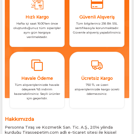
Hızlı Kargo
Güvenli Alışveriş
Hafta içi saat 16:00’ten önce
Tüm bilgileriniz 256 Bit SSL
oluşturduğunuz tüm siparişler
sertifikasıyla korunmaktadır.
aynı gün kargoya
Güvenle alışveriş yapabilirsiniz.
verilmektedir.
Havale Ödeme
Ücretsiz Kargo
Tüm alışverişlerinizde havale
750 TL ve üzeri
ödeyerek %5 indirim
alışverişlerinizde kargo ücreti
kazanabilirsiniz. Seçili ürünler
ödemezsiniz.
için geçerlidir.
Hakkımızda
Personna Tıraş ve Kozmetik San. Tic. A.Ş., 2014 yılında
kurduğu Tirassepetim.com adlı e-ticaret sitesi ile kişisel