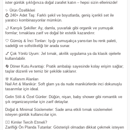
ister günlük şıklığınıza doğal zarafet katın – hepsi sizin ellerinizde!
✨ Ürün Özellikleri
💍 240+ Adet Taş: Farklı şekil ve boyutlarda, geniş içerikli set ile
yaratıcı kombinasyonlar mümkün.
🌙 Karışık Şekiller: Ay, damla, yuvarlak gibi organik ve yumuşak
formlar; tırnaklara zarif ve doğal bir estetik kazandırır.
🤍 Gümüş & İnci Tonları: Işığı yumuşakça yansıtan bu renk paleti,
sadeliği ve sofistikeliği bir arada sunar.
💅 Çok Yönlü Uyum: Jel tırnak, akrilik uygulama ya da klasik ojelerle
kullanılabilir.
🔄 Döner Kutu Avantajı: Pratik ambalajı sayesinde kolay erişim sağlar;
taşlar düzenli ve temiz bir şekilde saklanır.
🌸 Kullanım Alanları
Nail Art & Manikür: Soft glam ya da nude manikürlerde inci dokunuşlu
tasarımlar için ideal.
Gelin Stili & Özel Günler: Düğün, nişan, baby shower gibi romantik ve
şık organizasyonlar için zarif detaylar.
Doğal & Minimal Süslemeler: Sade ama etkili tırnak süslemeleri
isteyen günlük kullanıcılar için.
👰‍♀️ Kimler Tercih Etmeli?
Zarifliği Ön Planda Tutanlar: Gösterişli olmadan dikkat çekmek isteyen