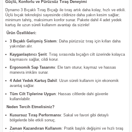
Güçlü, Konforlu ve Pürüzsüz Tıraş Deneyimi
Dynamo 3 Bıçaklı Tıraş Bıçağı ile tıraş artık daha kolay, hızlı ve etkili.
Üçlü bıçak teknolojisi sayesinde cildinize daha yakın kesim sağlar;
minimum tahriş, maksimum konfor sunar. Pakete dahil 4 adet yedek
kartuş ile uzun süreli kullanım avantajı da sizinle!
Ürün Özellikleri:
3 Bıçaklı Gelişmiş Sistem
: Daha pürüzsüz tıraş için kılları daha
yakından alır.
Kayganlaştırıcı Şerit
: Tıraş sırasında bıçağın cilt üzerinde kolayca
kaymasını sağlar, cildi korur.
Ergonomik Sap Tasarımı
: Ele tam oturur, kaymaz ve hassas
manevra imkânı sunar.
4 Adet Yedek Kartuş Dahil
: Uzun süreli kullanım için ekonomik
avantaj sağlar.
Tüm Cilt Tiplerine Uygun
: Hassas ciltlerde dahi güvenle
kullanılabilir.
Neden Tercih Etmelisiniz?
Kusursuz Tıraş Performansı
: Sakal ve favori gibi detaylı
bölgelerde bile etkili sonuç.
Zaman Kazandıran Kullanım
: Pratik başlık değişimi ve hızlı tıraş