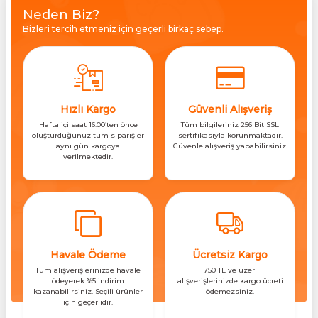
Neden Biz?
Bizleri tercih etmeniz için geçerli birkaç sebep.
Hızlı Kargo
Güvenli Alışveriş
Hafta içi saat 16:00’ten önce
Tüm bilgileriniz 256 Bit SSL
oluşturduğunuz tüm siparişler
sertifikasıyla korunmaktadır.
aynı gün kargoya
Güvenle alışveriş yapabilirsiniz.
verilmektedir.
Havale Ödeme
Ücretsiz Kargo
Tüm alışverişlerinizde havale
750 TL ve üzeri
ödeyerek %5 indirim
alışverişlerinizde kargo ücreti
kazanabilirsiniz. Seçili ürünler
ödemezsiniz.
için geçerlidir.