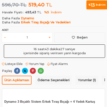
596,70
TL
519,40
TL
13
%
İndirim
Havale Fiyatı :
493,43
TL
%5
İndirim
Daha Fazla
Dynamo
Daha Fazla
Erkek Tıraş Bıçağı Ve Yedekleri
ADET
Beğen
16 saat
43 dakika
27 saniye
içerisinde sipariş verirsen yarın kargoda
Listeye Ekle
Yorum Yap
Fiyat Alarmı
Paylaş
Ürün Açıklaması
Ödeme Seçenekleri
Yorumlar (1)
İ
Dynamo 3 Bıçaklı Sistem Erkek Tıraş Bıçağı + 4 Yedek Kartuş