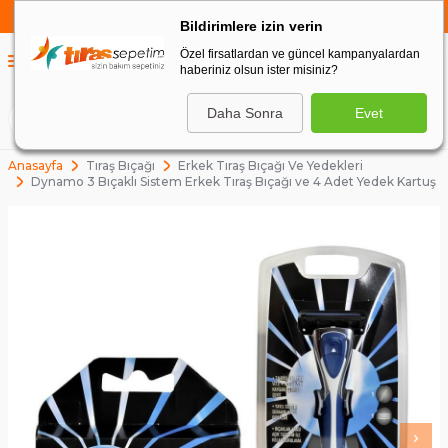
750 TL VE ÜZERİ ALIŞVERİŞLERDE
KARGO BEDAVA
Bildirimlere izin verin
Özel firsatlardan ve güncel kampanyalardan
0
haberiniz olsun ister misiniz?
0
Daha Sonra
Evet
ARA
Anasayfa
Tıraş Bıçağı
Erkek Tıraş Bıçağı Ve Yedekleri
Dynamo 3 Bıçaklı Sistem Erkek Tıraş Bıçağı ve 4 Adet Yedek Kartuş