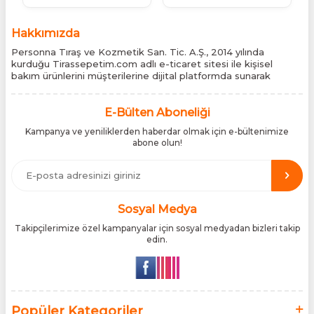
Hakkımızda
Personna Tıraş ve Kozmetik San. Tic. A.Ş., 2014 yılında
kurduğu Tirassepetim.com adlı e-ticaret sitesi ile kişisel
bakım ürünlerini müşterilerine dijital platformda sunarak
sektördeki yenilikçi yaklaşımını bir kez daha kanıtladı.
Tirassepetim.com, bugün Türkiye’nin önde gelen kişisel bakım
siteleri arasında yer almaktadır. Türkiye’de Cantu, Wilkinson
E-Bülten Aboneliği
Sword, Bodman ve Bodycology markalarının resmî
Kampanya ve yeniliklerden haberdar olmak için e-bültenimize
distribütörlüğünü yürütüyor, bu markaların tüm ürünlerini ithal
abone olun!
etmektedir. Tüm ithalat süreçlerimizde orijinallik belgeleri ve
üretici iş birlikleriyle çalışarak, ürünlerin en güvenilir şekilde
Türkiye pazarına ulaşmasını sağlıyoruz. Amacımız, dünya
genelinde milyonlarca kullanıcıya hitap eden bu markaları,
Türk tüketicilerle doğrudan, güvenli ve orijinal bir şekilde
buluşturmaktır.
Sosyal Medya
Takipçilerimize özel kampanyalar için sosyal medyadan bizleri takip
edin.
Popüler Kategoriler