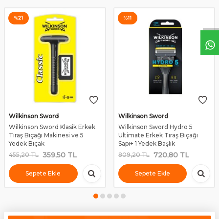
%
21
%
11
Wilkinson Sword
Wilkinson Sword
Wilkinson Sword Klasik Erkek
Wilkinson Sword Hydro 5
Tıraş Bıçağı Makinesi ve 5
Ultimate Erkek Tıraş Bıçağı
Yedek Bıçak
Sapı+ 1 Yedek Başlık
359,50
TL
720,80
TL
455,20
TL
809,20
TL
Sepete Ekle
Sepete Ekle