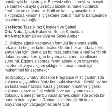
notalarıyla buluşturuyor. Bu eşsiz vücut spreyi, yumuşak
ve zarif kokusuyla gün boyu tazelik sunarken cildinizi
ferahlatır ve canlandırır. Hafif ve kalıcı yapısıyla, her
sıktığınızda kendinizi çiçeklerle dolu bir bahar bahçesinde
hissetmenizi sağlar.
Üst Nota:
Taze Kiraz Çiçekleri ve Şeftali
Orta Nota:
Çiçek Buketi ve Şeftali Kabukları
Alt Nota:
Kremalı Vanilya ve Sıcak Amber
Cildinizde ağırlık yapmayan formülü ile anında emilir,
arkasında hoş bir koku bırakır. Günün her anında tazelik
arayanlar için ideal olan bu mist, sabahları enerji verici bir
dokunuş sunarken, gün boyunca canlandırıcı etkisini
sürdürür. Egzersiz sonrası ferahlatmak, gün ortasında
tazelemek veya akşam şıklığınızı tamamlamak için
mükemmel bir seçenektir.
Bodycology Cherry Blossom Fragrance Mist, çantanızda
kolayca taşıyabileceğiniz kompakt şişesiyle dilediğiniz her
an kullanıma hazırdır. Kiraz çiçeklerinin hafif ve çiçeksi
kokusunu, taze şeftali esintileri ve vanilyanın sıcak
dokusuyla birleştiren bu vücut spreyi, cildinizde adeta bir
parfüm bulutu yaratır. Romantik ve enerjik bir koku
arayanlar için vazgeçilmez bir tercih!