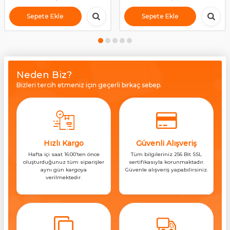
Sepete Ekle
Sepete Ekle
Neden Biz?
Bizleri tercih etmeniz için geçerli birkaç sebep.
Hızlı Kargo
Güvenli Alışveriş
Hafta içi saat 16:00’ten önce
Tüm bilgileriniz 256 Bit SSL
oluşturduğunuz tüm siparişler
sertifikasıyla korunmaktadır.
aynı gün kargoya
Güvenle alışveriş yapabilirsiniz.
verilmektedir.