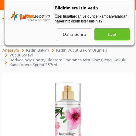
750 TL VE ÜZERİ ALIŞVERİŞLERDE
KARGO BEDAVA
Bildirimlere izin verin
Özel firsatlardan ve güncel kampanyalardan
0
haberiniz olsun ister misiniz?
0
Daha Sonra
Evet
ARA
Anasayfa
Kadın Bakım
Kadın Vücut Bakım Ürünleri
Vücut Spreyi
Bodycology Cherry Blossom Fragrance Mist Kiraz Çiçeği Kokulu
Kadın Vücut Spreyi 237mL