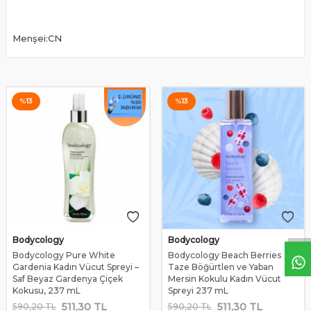
Menşei:CN
%
13
%
13
Bodycology
Bodycology
Bodycology Pure White
Bodycology Beach Berries
Gardenia Kadın Vücut Spreyi –
Taze Böğürtlen ve Yaban
Saf Beyaz Gardenya Çiçek
Mersin Kokulu Kadın Vücut
Kokusu, 237 mL
Spreyi 237 mL
511,30
TL
511,30
TL
590,20
TL
590,20
TL