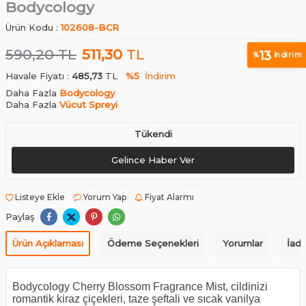
Bodycology
Ürün Kodu :
102608-BCR
590,20
TL
511,30
TL
13
%
İndirim
Havale Fiyatı :
485,73
TL
%5
İndirim
Daha Fazla
Bodycology
Daha Fazla
Vücut Spreyi
Tükendi
Gelince Haber Ver
Listeye Ekle
Yorum Yap
Fiyat Alarmı
Paylaş
Ürün Açıklaması
Ödeme Seçenekleri
Yorumlar
İade
Bodycology Cherry Blossom Fragrance Mist, cildinizi
romantik kiraz çiçekleri, taze şeftali ve sıcak vanilya