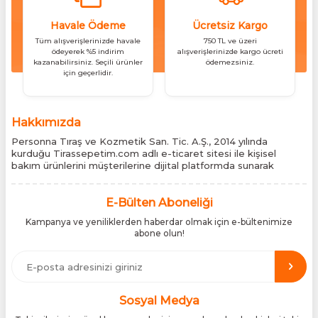
Havale Ödeme
Ücretsiz Kargo
Tüm alışverişlerinizde havale
750 TL ve üzeri
ödeyerek %5 indirim
alışverişlerinizde kargo ücreti
kazanabilirsiniz. Seçili ürünler
ödemezsiniz.
için geçerlidir.
Hakkımızda
Personna Tıraş ve Kozmetik San. Tic. A.Ş., 2014 yılında
kurduğu Tirassepetim.com adlı e-ticaret sitesi ile kişisel
bakım ürünlerini müşterilerine dijital platformda sunarak
sektördeki yenilikçi yaklaşımını bir kez daha kanıtladı.
Tirassepetim.com, bugün Türkiye’nin önde gelen kişisel bakım
siteleri arasında yer almaktadır. Türkiye’de Cantu, Wilkinson
E-Bülten Aboneliği
Sword, Bodman ve Bodycology markalarının resmî
Kampanya ve yeniliklerden haberdar olmak için e-bültenimize
distribütörlüğünü yürütüyor, bu markaların tüm ürünlerini ithal
abone olun!
etmektedir. Tüm ithalat süreçlerimizde orijinallik belgeleri ve
üretici iş birlikleriyle çalışarak, ürünlerin en güvenilir şekilde
Türkiye pazarına ulaşmasını sağlıyoruz. Amacımız, dünya
genelinde milyonlarca kullanıcıya hitap eden bu markaları,
Türk tüketicilerle doğrudan, güvenli ve orijinal bir şekilde
buluşturmaktır.
Sosyal Medya