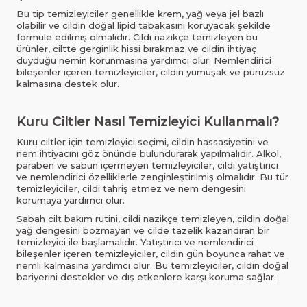
Bu tip temizleyiciler genellikle krem, yağ veya jel bazlı
olabilir ve cildin doğal lipid tabakasını koruyacak şekilde
formüle edilmiş olmalıdır. Cildi nazikçe temizleyen bu
ürünler, ciltte gerginlik hissi bırakmaz ve cildin ihtiyaç
duyduğu nemin korunmasına yardımcı olur. Nemlendirici
bileşenler içeren temizleyiciler, cildin yumuşak ve pürüzsüz
kalmasına destek olur.
Kuru Ciltler Nasıl Temizleyici Kullanmalı?
Kuru ciltler için temizleyici seçimi, cildin hassasiyetini ve
nem ihtiyacını göz önünde bulundurarak yapılmalıdır. Alkol,
paraben ve sabun içermeyen temizleyiciler, cildi yatıştırıcı
ve nemlendirici özelliklerle zenginleştirilmiş olmalıdır. Bu tür
temizleyiciler, cildi tahriş etmez ve nem dengesini
korumaya yardımcı olur.
Sabah cilt bakım rutini, cildi nazikçe temizleyen, cildin doğal
yağ dengesini bozmayan ve cilde tazelik kazandıran bir
temizleyici ile başlamalıdır. Yatıştırıcı ve nemlendirici
bileşenler içeren temizleyiciler, cildin gün boyunca rahat ve
nemli kalmasına yardımcı olur. Bu temizleyiciler, cildin doğal
bariyerini destekler ve dış etkenlere karşı koruma sağlar.