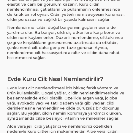
elastik ve canlı bir görünüm kazanır. Kuru cildin
nemlendirilmesi, çatlakların ve pullanmanın önlenmesinde
de kritik bir rol oynar. Cildin yeterli nem seviyesini koruması,
cildin pürüzsüz ve sağlıklı bir yapıda kalmasını sağlar.
Nemlendirme, cildin doğal bariyerinin güçlenmesine de
yardımcı olur. Bu bariyer, cildi dış etkenlere karşı korur ve
cildin nem kaybını önler. Düzenli nemlendirme, ciltteki ince
çizgi ve kırışıklıkların görünümünü azaltmada da etkilidir,
çünkü nemli cilt daha genç ve taze görünür. Ayrıca,
nemlendirme cilt hassasiyetini azaltır ve cildin daha rahat
hissetmesini sağlar.
Evde Kuru Cilt Nasıl Nemlendirilir?
Evde kuru cilt nemlendirmesi için birkaç farklı yöntem ve
ürün kullanılabilir. Doğal yağlar, cildin nemlendirilmesinde ve
beslenmesinde etkili olabilir. Özellikle argan yağı, jojoba
yağı, avokado yağı ve tatlı badem yağı gibi yağlar, cildi
derinlemesine nemlendirir ve cilde pürüzsüz bir dokunuş
sağlar. Bu yağlar, cildin nemini korumaya yardımcı olurken,
aynı zamanda cilde besleyici vitamin ve mineraller sağlar.
Aloe vera jeli, cildi yatıştırıcı ve nemlendirici özellikleri
nedeniyle kuru ciltler için mükemmeldir. Aloe vera, cildin