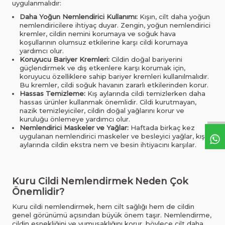
uygulanmalıdır:
Daha Yoğun Nemlendirici Kullanımı:
Kışın, cilt daha yoğun
nemlendiricilere ihtiyaç duyar. Zengin, yoğun nemlendirici
kremler, cildin nemini korumaya ve soğuk hava
koşullarının olumsuz etkilerine karşı cildi korumaya
yardımcı olur.
Koruyucu Bariyer Kremleri:
Cildin doğal bariyerini
güçlendirmek ve dış etkenlere karşı korumak için,
koruyucu özelliklere sahip bariyer kremleri kullanılmalıdır.
Bu kremler, cildi soğuk havanın zararlı etkilerinden korur.
Hassas Temizleme:
Kış aylarında cildi temizlerken daha
hassas ürünler kullanmak önemlidir. Cildi kurutmayan,
nazik temizleyiciler, cildin doğal yağlarını korur ve
kuruluğu önlemeye yardımcı olur.
Nemlendirici Maskeler ve Yağlar:
Haftada birkaç kez
uygulanan nemlendirici maskeler ve besleyici yağlar, kış
aylarında cildin ekstra nem ve besin ihtiyacını karşılar.
Kuru Cildi Nemlendirmek Neden Çok
Önemlidir?
Kuru cildi nemlendirmek, hem cilt sağlığı hem de cildin
genel görünümü açısından büyük önem taşır. Nemlendirme,
cildin esnekliğini ve yumuşaklığını korur, böylece cilt daha