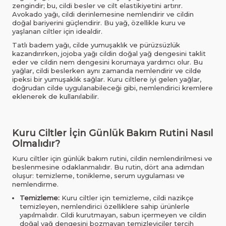
zengindir; bu, cildi besler ve cilt elastikiyetini artırır.
Avokado yağı, cildi derinlemesine nemlendirir ve cildin
doğal bariyerini güçlendirir. Bu yağ, özellikle kuru ve
yaşlanan ciltler için idealdir.
Tatlı badem yağı, cilde yumuşaklık ve pürüzsüzlük
kazandırırken, jojoba yağı cildin doğal yağ dengesini taklit
eder ve cildin nem dengesini korumaya yardımcı olur. Bu
yağlar, cildi beslerken aynı zamanda nemlendirir ve cilde
ipeksi bir yumuşaklık sağlar. Kuru ciltlere iyi gelen yağlar,
doğrudan cilde uygulanabileceği gibi, nemlendirici kremlere
eklenerek de kullanılabilir.
Kuru Ciltler İçin Günlük Bakım Rutini Nasıl
Olmalıdır?
Kuru ciltler için günlük bakım rutini, cildin nemlendirilmesi ve
beslenmesine odaklanmalıdır. Bu rutin, dört ana adımdan
oluşur: temizleme, tonikleme, serum uygulaması ve
nemlendirme.
Temizleme:
Kuru ciltler için temizleme, cildi nazikçe
temizleyen, nemlendirici özelliklere sahip ürünlerle
yapılmalıdır. Cildi kurutmayan, sabun içermeyen ve cildin
doğal yağ dengesini bozmayan temizleyiciler tercih