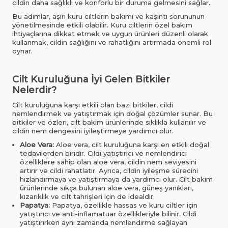
cildin daha sağlıklı ve konforlu bir duruma gelmesini sağlar.
Bu adımlar, aşırı kuru ciltlerin bakımı ve kaşıntı sorununun
yönetilmesinde etkili olabilir. Kuru ciltlerin özel bakım
ihtiyaçlarına dikkat etmek ve uygun ürünleri düzenli olarak
kullanmak, cildin sağlığını ve rahatlığını artırmada önemli rol
oynar.
Cilt Kuruluğuna İyi Gelen Bitkiler
Nelerdir?
Cilt kuruluğuna karşı etkili olan bazı bitkiler, cildi
nemlendirmek ve yatıştırmak için doğal çözümler sunar. Bu
bitkiler ve özleri, cilt bakım ürünlerinde sıklıkla kullanılır ve
cildin nem dengesini iyileştirmeye yardımcı olur.
Aloe Vera:
Aloe vera, cilt kuruluğuna karşı en etkili doğal
tedavilerden biridir. Cildi yatıştırıcı ve nemlendirici
özelliklere sahip olan aloe vera, cildin nem seviyesini
artırır ve cildi rahatlatır. Ayrıca, cildin iyileşme sürecini
hızlandırmaya ve yatıştırmaya da yardımcı olur. Cilt bakım
ürünlerinde sıkça bulunan aloe vera, güneş yanıkları,
kızarıklık ve cilt tahrişleri için de idealdir.
Papatya:
Papatya, özellikle hassas ve kuru ciltler için
yatıştırıcı ve anti-inflamatuar özellikleriyle bilinir. Cildi
yatıştırırken aynı zamanda nemlendirme sağlayan