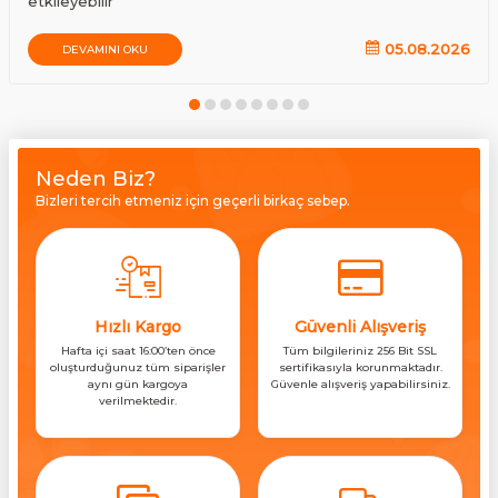
etkileyebilir
05.08.2026
DEVAMINI OKU
Neden Biz?
Bizleri tercih etmeniz için geçerli birkaç sebep.
Hızlı Kargo
Güvenli Alışveriş
Hafta içi saat 16:00’ten önce
Tüm bilgileriniz 256 Bit SSL
oluşturduğunuz tüm siparişler
sertifikasıyla korunmaktadır.
aynı gün kargoya
Güvenle alışveriş yapabilirsiniz.
verilmektedir.