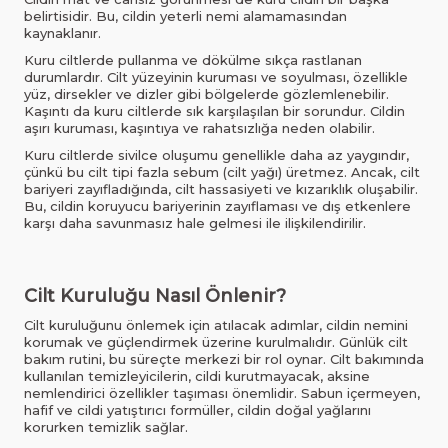
belirtisidir. Bu, cildin yeterli nemi alamamasından
kaynaklanır.
Kuru ciltlerde pullanma ve dökülme sıkça rastlanan
durumlardır. Cilt yüzeyinin kuruması ve soyulması, özellikle
yüz, dirsekler ve dizler gibi bölgelerde gözlemlenebilir.
Kaşıntı da kuru ciltlerde sık karşılaşılan bir sorundur. Cildin
aşırı kuruması, kaşıntıya ve rahatsızlığa neden olabilir.
Kuru ciltlerde sivilce oluşumu genellikle daha az yaygındır,
çünkü bu cilt tipi fazla sebum (cilt yağı) üretmez. Ancak, cilt
bariyeri zayıfladığında, cilt hassasiyeti ve kızarıklık oluşabilir.
Bu, cildin koruyucu bariyerinin zayıflaması ve dış etkenlere
karşı daha savunmasız hale gelmesi ile ilişkilendirilir.
Cilt Kuruluğu Nasıl Önlenir?
Cilt kuruluğunu önlemek için atılacak adımlar, cildin nemini
korumak ve güçlendirmek üzerine kurulmalıdır. Günlük cilt
bakım rutini, bu süreçte merkezi bir rol oynar. Cilt bakımında
kullanılan temizleyicilerin, cildi kurutmayacak, aksine
nemlendirici özellikler taşıması önemlidir. Sabun içermeyen,
hafif ve cildi yatıştırıcı formüller, cildin doğal yağlarını
korurken temizlik sağlar.