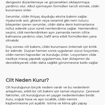
dengesini düzenlemeye ve gözenekleri sıkılaştırmaya
yardımcı olur. Alkol içermeyen formülleri tercih etmek, cildin
kurumasını önler.
Serumlar, cildin ihtiyaç duyduğu ekstra bakımı sağlar.
Hyaluronik asit, gliserin veya seramid gibi nem tutucu
bileşenler içeren serumlar, cildin daha derin katmanlarına
nüfuz ederek uzun süreli nemlendirme sağlar. Nemlendirici
seçimi, cildi nemlendirirken aynı zamanda nemin ciltte
kalmasına yardımcı olan, hafif ama etkili formüllerden yana
olmalıdır.
Duş sonrası cilt bakımı, cildin kurumasını önlemek için kritik
bir adımdır. Duştan hemen sonra uygulanan vücut losyonları,
cildin nemini hapseder ve kuruluğu önler. Losyonların cilde
nazikçe masaj yaparak uygulanması, kan dolaşımını da
destekleyerek cildin daha sağlıklı görünmesine katkı sağlar.
Cilt Neden Kurur?
Cilt kuruluğunun birçok nedeni vardır ve bu nedenlerin
anlaşılması, etkili bir cilt bakımı için temel oluşturur. Çevresel
faktörler, cilt kuruluğunun en yaygın nedenlerinden biridir.
Kuru, soğuk hava ve aşırı sıcaklık, cildin nemini
kaybetmesine yol açabilir. Isıtma ve klima gibi yapay