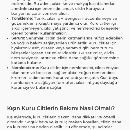
edilmelidir. Bu adım, cildin kir ve makyaj kalıntılarından
arındırılması için önemlidir, ancak cildin koruyucu
bariyerine zarar vermemelidir.
Tonikleme:
Tonik, cildin pH dengesini düzenlemeye ve
gözenekleri sıkılaştırmaya yardımcı olur. Kuru ciltler için
alkol içermeyen, cildi yatıştırıcı ve nemlendirici bileşenler
içeren tonikler kullanılmalıdır.
Serum:
Serumlar, cildin derin katmanlarına nüfuz edebilen
ve yoğun bakım sağlayabilen ürünlerdir. Kuru ciltler için
hyaluronik asit, gliserin veya seramid gibi nem tutucu
bileşenler içeren serumlar idealdir. Bu serumlar, cildin
nem seviyesini artırır ve cildin daha sağlıklı görünmesine
katkıda bulunur.
Nemlendirme:
Kuru ciltler için nemlendirici, cildin ihtiyacı
olan nem ve besinleri sağlamalıdır. Yoğun nemlendirici
kremler, cildin nemini korur ve cildi yumuşatır. Gün boyu
nemlendirme sağlayan formüller, cildin ihtiyaç duyduğu
korumayı ve bakımı sağlar.
Kışın Kuru Ciltlerin Bakımı Nasıl Olmalı?
Kış aylarında, kuru ciltlerin bakımı daha dikkatli ve özenli
olmalıdır. Soğuk hava ve kuru iç mekan koşulları, cildin daha
da kurumasına neden olabilir. Bu dönemde, şu adımlar