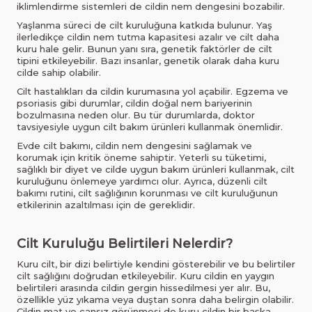
iklimlendirme sistemleri de cildin nem dengesini bozabilir.
Yaşlanma süreci de cilt kuruluğuna katkıda bulunur. Yaş
ilerledikçe cildin nem tutma kapasitesi azalır ve cilt daha
kuru hale gelir. Bunun yanı sıra, genetik faktörler de cilt
tipini etkileyebilir. Bazı insanlar, genetik olarak daha kuru
cilde sahip olabilir.
Cilt hastalıkları da cildin kurumasına yol açabilir. Egzema ve
psoriasis gibi durumlar, cildin doğal nem bariyerinin
bozulmasına neden olur. Bu tür durumlarda, doktor
tavsiyesiyle uygun cilt bakım ürünleri kullanmak önemlidir.
Evde cilt bakımı, cildin nem dengesini sağlamak ve
korumak için kritik öneme sahiptir. Yeterli su tüketimi,
sağlıklı bir diyet ve cilde uygun bakım ürünleri kullanmak, cilt
kuruluğunu önlemeye yardımcı olur. Ayrıca, düzenli cilt
bakımı rutini, cilt sağlığının korunması ve cilt kuruluğunun
etkilerinin azaltılması için de gereklidir.
Cilt Kuruluğu Belirtileri Nelerdir?
Kuru cilt, bir dizi belirtiyle kendini gösterebilir ve bu belirtiler
cilt sağlığını doğrudan etkileyebilir. Kuru cildin en yaygın
belirtileri arasında cildin gergin hissedilmesi yer alır. Bu,
özellikle yüz yıkama veya duştan sonra daha belirgin olabilir.
Cildin mat ve cansız görünmesi de kuru cildin bir başka