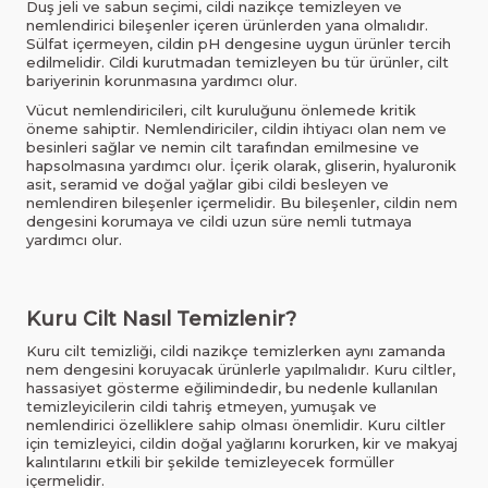
Duş jeli ve sabun seçimi, cildi nazikçe temizleyen ve
nemlendirici bileşenler içeren ürünlerden yana olmalıdır.
Sülfat içermeyen, cildin pH dengesine uygun ürünler tercih
edilmelidir. Cildi kurutmadan temizleyen bu tür ürünler, cilt
bariyerinin korunmasına yardımcı olur.
Vücut nemlendiricileri, cilt kuruluğunu önlemede kritik
öneme sahiptir. Nemlendiriciler, cildin ihtiyacı olan nem ve
besinleri sağlar ve nemin cilt tarafından emilmesine ve
hapsolmasına yardımcı olur. İçerik olarak, gliserin, hyaluronik
asit, seramid ve doğal yağlar gibi cildi besleyen ve
nemlendiren bileşenler içermelidir. Bu bileşenler, cildin nem
dengesini korumaya ve cildi uzun süre nemli tutmaya
yardımcı olur.
Kuru Cilt Nasıl Temizlenir?
Kuru cilt temizliği, cildi nazikçe temizlerken aynı zamanda
nem dengesini koruyacak ürünlerle yapılmalıdır. Kuru ciltler,
hassasiyet gösterme eğilimindedir, bu nedenle kullanılan
temizleyicilerin cildi tahriş etmeyen, yumuşak ve
nemlendirici özelliklere sahip olması önemlidir. Kuru ciltler
için temizleyici, cildin doğal yağlarını korurken, kir ve makyaj
kalıntılarını etkili bir şekilde temizleyecek formüller
içermelidir.