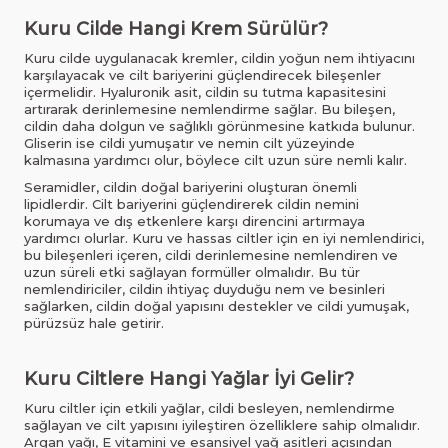
Kuru Cilde Hangi Krem Sürülür?
Kuru cilde uygulanacak kremler, cildin yoğun nem ihtiyacını
karşılayacak ve cilt bariyerini güçlendirecek bileşenler
içermelidir. Hyaluronik asit, cildin su tutma kapasitesini
artırarak derinlemesine nemlendirme sağlar. Bu bileşen,
cildin daha dolgun ve sağlıklı görünmesine katkıda bulunur.
Gliserin ise cildi yumuşatır ve nemin cilt yüzeyinde
kalmasına yardımcı olur, böylece cilt uzun süre nemli kalır.
Seramidler, cildin doğal bariyerini oluşturan önemli
lipidlerdir. Cilt bariyerini güçlendirerek cildin nemini
korumaya ve dış etkenlere karşı direncini artırmaya
yardımcı olurlar. Kuru ve hassas ciltler için en iyi nemlendirici,
bu bileşenleri içeren, cildi derinlemesine nemlendiren ve
uzun süreli etki sağlayan formüller olmalıdır. Bu tür
nemlendiriciler, cildin ihtiyaç duyduğu nem ve besinleri
sağlarken, cildin doğal yapısını destekler ve cildi yumuşak,
pürüzsüz hale getirir.
Kuru Ciltlere Hangi Yağlar İyi Gelir?
Kuru ciltler için etkili yağlar, cildi besleyen, nemlendirme
sağlayan ve cilt yapısını iyileştiren özelliklere sahip olmalıdır.
Argan yağı, E vitamini ve esansiyel yağ asitleri açısından