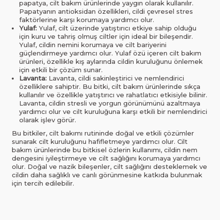
papatya, cilt bakım ürünlerinde yaygın olarak kullanılır.
Papatyanın antioksidan özellikleri, cildi çevresel stres
faktörlerine karşı korumaya yardımcı olur.
Yulaf:
Yulaf, cilt üzerinde yatıştırıcı etkiye sahip olduğu
için kuru ve tahriş olmuş ciltler için ideal bir bileşendir.
Yulaf, cildin nemini korumaya ve cilt bariyerini
güçlendirmeye yardımcı olur. Yulaf özü içeren cilt bakım
ürünleri, özellikle kış aylarında cildin kuruluğunu önlemek
için etkili bir çözüm sunar.
Lavanta:
Lavanta, cildi sakinleştirici ve nemlendirici
özelliklere sahiptir. Bu bitki, cilt bakım ürünlerinde sıkça
kullanılır ve özellikle yatıştırıcı ve rahatlatıcı etkisiyle bilinir.
Lavanta, cildin stresli ve yorgun görünümünü azaltmaya
yardımcı olur ve cilt kuruluğuna karşı etkili bir nemlendirici
olarak işlev görür.
Bu bitkiler, cilt bakımı rutininde doğal ve etkili çözümler
sunarak cilt kuruluğunu hafifletmeye yardımcı olur. Cilt
bakım ürünlerinde bu bitkisel özlerin kullanımı, cildin nem
dengesini iyileştirmeye ve cilt sağlığını korumaya yardımcı
olur. Doğal ve nazik bileşenler, cilt sağlığını desteklemek ve
cildin daha sağlıklı ve canlı görünmesine katkıda bulunmak
için tercih edilebilir.