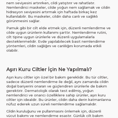
nem seviyesini artırırken, cildi yatıştırır ve rahatlatır.
Nemlendirici maskeler, cilde yoğun nem sağlamak ve cildin
hidrasyon seviyesini artırmak için haftada birkaç kez
kullanılabilir. Bu maskeler, cildin daha canlı ve sağlıklı
görünmesini sağlar.
Pamuk gibi bir cilt elde etmek için, düzenli nemlendirme ve
cilde uygun ürünlerin kullanımı şarttır. Nemlendirme rutini,
cilt tipine uygun ürünlerle ve düzenli uygulamalarla
desteklenmelidir. Evde yapılabilecek basit nemlendirme
yöntemleri, cildin sağlığını ve canlılığını korumada etkili
olabilir.
Aşırı Kuru Ciltler İçin Ne Yapılmalı?
Aşırı kuru ciltler için özel bir bakım gereklidir. Bu tür ciltler,
sadece düzenli nemlendirme ile değil, aynı zamanda cildin
doğal bariyerini onaran ve güçlendiren ürünlerle de bakım
gerektirir. Dermatolojik olarak test edilmiş, yoğun
nemlendirici ve onarıcı özelliklere sahip ürünler, aşırı kuru
ciltler için idealdir. Bu ürünler, cildin daha derin katmanlarına
nüfuz ederek uzun süreli nemlendirme sağlamalıdır.
Cildin kuruluğunu ve pullanmasını önlemek için, düzenli
vücut bakımı ve nemlendirme esastır. Günlük cilt bakım