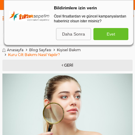
750 TL VE ÜZERİ ALIŞVERİŞLERDE
KARGO BEDAVA
Bildirimlere izin verin
Özel firsatlardan ve güncel kampanyalardan
0
haberiniz olsun ister misiniz?
0
Daha Sonra
Evet
ARA
Anasayfa
Blog Sayfası
Kişisel Bakım
Kuru Cilt Bakımı Nasıl Yapılır?
GERI