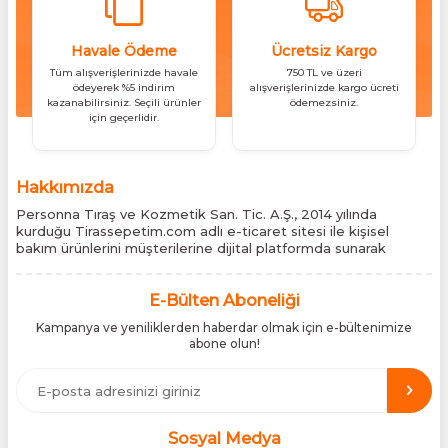
Havale Ödeme
Ücretsiz Kargo
Tüm alışverişlerinizde havale
750 TL ve üzeri
ödeyerek %5 indirim
alışverişlerinizde kargo ücreti
kazanabilirsiniz. Seçili ürünler
ödemezsiniz.
için geçerlidir.
Hakkımızda
Personna Tıraş ve Kozmetik San. Tic. A.Ş., 2014 yılında
kurduğu Tirassepetim.com adlı e-ticaret sitesi ile kişisel
bakım ürünlerini müşterilerine dijital platformda sunarak
sektördeki yenilikçi yaklaşımını bir kez daha kanıtladı.
Tirassepetim.com, bugün Türkiye’nin önde gelen kişisel bakım
siteleri arasında yer almaktadır. Türkiye’de Cantu, Wilkinson
E-Bülten Aboneliği
Sword, Bodman ve Bodycology markalarının resmî
Kampanya ve yeniliklerden haberdar olmak için e-bültenimize
distribütörlüğünü yürütüyor, bu markaların tüm ürünlerini ithal
abone olun!
etmektedir. Tüm ithalat süreçlerimizde orijinallik belgeleri ve
üretici iş birlikleriyle çalışarak, ürünlerin en güvenilir şekilde
Türkiye pazarına ulaşmasını sağlıyoruz. Amacımız, dünya
genelinde milyonlarca kullanıcıya hitap eden bu markaları,
Türk tüketicilerle doğrudan, güvenli ve orijinal bir şekilde
buluşturmaktır.
Sosyal Medya