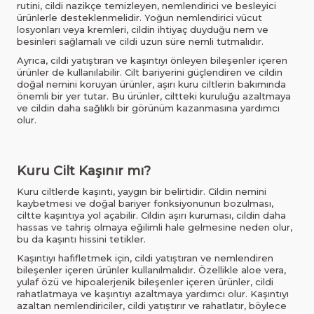
rutini, cildi nazikçe temizleyen, nemlendirici ve besleyici
ürünlerle desteklenmelidir. Yoğun nemlendirici vücut
losyonları veya kremleri, cildin ihtiyaç duyduğu nem ve
besinleri sağlamalı ve cildi uzun süre nemli tutmalıdır.
Ayrıca, cildi yatıştıran ve kaşıntıyı önleyen bileşenler içeren
ürünler de kullanılabilir. Cilt bariyerini güçlendiren ve cildin
doğal nemini koruyan ürünler, aşırı kuru ciltlerin bakımında
önemli bir yer tutar. Bu ürünler, ciltteki kuruluğu azaltmaya
ve cildin daha sağlıklı bir görünüm kazanmasına yardımcı
olur.
Kuru Cilt Kaşınır mı?
Kuru ciltlerde kaşıntı, yaygın bir belirtidir. Cildin nemini
kaybetmesi ve doğal bariyer fonksiyonunun bozulması,
ciltte kaşıntıya yol açabilir. Cildin aşırı kuruması, cildin daha
hassas ve tahriş olmaya eğilimli hale gelmesine neden olur,
bu da kaşıntı hissini tetikler.
Kaşıntıyı hafifletmek için, cildi yatıştıran ve nemlendiren
bileşenler içeren ürünler kullanılmalıdır. Özellikle aloe vera,
yulaf özü ve hipoalerjenik bileşenler içeren ürünler, cildi
rahatlatmaya ve kaşıntıyı azaltmaya yardımcı olur. Kaşıntıyı
azaltan nemlendiriciler, cildi yatıştırır ve rahatlatır, böylece