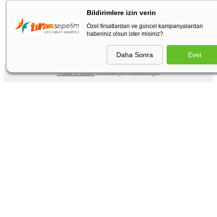
Bildirimlere izin verin
Özel firsatlardan ve güncel kampanyalardan
haberiniz olsun ister misiniz?
Daha Sonra
Evet
T
-Soft
E-Ticaret
Sistemleriyle Hazırlanmıştır.